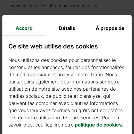
mouvements ou les défaillances structurelles.
Les fondations en dalles de ciment peuvent ne pas convenir
aux sols argileux, instables ou en présence de nappes
Accord
Détails
À propos de
phréatiques.
Les fondations en dalles de ciment nécessitent une
Ce site web utilise des cookies
conception structurelle minutieuse afin de s’assurer qu’elles
sont suffisamment solides pour soutenir le bâtiment. Les
Nous utilisons des cookies pour personnaliser le
fondations en dalles de ciment sont un choix populaire pour
contenu et les annonces, fournir des fonctionnalités
de nombreuses applications de construction, y compris la
de médias sociaux et analyser notre trafic. Nous
construction en bois, lorsque les bonnes conditions sont
partageons également des informations sur votre
réunies. Toutefois, il est important de consulter un
utilisation de notre site avec nos partenaires de
professionnel de la construction ou un ingénieur en structures
médias sociaux, de publicité et d'analyse, qui
pour déterminer s’il s’agit de la bonne solution pour votre
peuvent les combiner avec d'autres informations
projet spécifique et pour s’assurer qu’elle répond aux
que vous leur avez fournies ou qu'ils ont collectées
exigences locales en termes de charge, de stabilité et de
lors de votre utilisation de leurs services. Pour en
sécurité.
savoir plus, veuillez lire notre
politique de cookies.