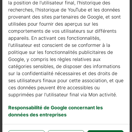
la position de l'utilisateur final, l'historique des
Plancher
recherches, l'historique de YouTube et les données
provenant des sites partenaires de Google, et sont
utilisées pour fournir des aperçus sur les
Dans la version Gold, l’isolation du sol comprend l’utilisation de
comportements de vos utilisateurs sur différents
panneaux de polyuréthane (PIR) d’une épaisseur de 100 mm.
appareils. En activant ces fonctionnalités,
Ces panneaux sont placés sur la membrane hydrofuge placée
l'utilisateur est conscient de se conformer à la
sur la fondation en béton ou autre. Un pare-vapeur est placé
politique sur les fonctionnalités publicitaires de
sur les panneaux PIR, puis sur les planches de plancher. Ces
Google, y compris les règles relatives aux
panneaux améliorent considérablement l’isolation thermique,
catégories sensibles, de disposer des informations
réduisant ainsi les pertes de chaleur vers le bas.
sur la confidentialité nécessaires et des droits de
ses utilisateurs finaux pour cette association, et que
ces données peuvent être accessibles ou
supprimées par l'utilisateur final via Mon activité.
Responsabilité de Google concernant les
données des entreprises