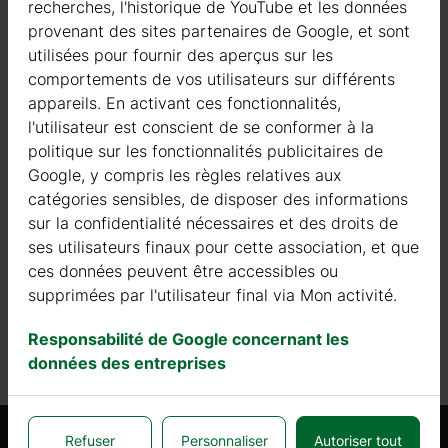
recherches, l'historique de YouTube et les données
provenant des sites partenaires de Google, et sont
utilisées pour fournir des aperçus sur les
comportements de vos utilisateurs sur différents
Abonnez-vous à la newsletter
appareils. En activant ces fonctionnalités,
l'utilisateur est conscient de se conformer à la
Votre adresse e-mail
politique sur les fonctionnalités publicitaires de
Google, y compris les règles relatives aux
catégories sensibles, de disposer des informations
S'inscrire
sur la confidentialité nécessaires et des droits de
ses utilisateurs finaux pour cette association, et que
J'ai pris connaissance des
informations
et j'accepte de
ces données peuvent être accessibles ou
recevoir la newsletter de Galanis
supprimées par l'utilisateur final via Mon activité.
Responsabilité de Google concernant les
données des entreprises
Refuser
Personnaliser
Autoriser tout