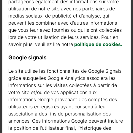
partageons également des informations sur votre
Vous avez la possibilité d’annuler votre commande dans les 14
utilisation de notre site avec nos partenaires de
jours suivant la livraison et de recevoir un remboursement pour
médias sociaux, de publicité et d'analyse, qui
le montant de la commande, à l’exception des frais d’expédition
peuvent les combiner avec d'autres informations
et des frais administratifs.
que vous leur avez fournies ou qu'ils ont collectées
lors de votre utilisation de leurs services. Pour en
Pour plus d’informations ou pour toute question supplémentaire,
savoir plus, veuillez lire notre
politique de cookies.
nous vous invitons à contacter notre service commercial au
numéro 0367390015 ou par e-mail à l’adresse
info@galanis.fr
.
Google signals
Nous serons heureux de vous aider et de répondre à toutes vos
questions.
Le site utilise les fonctionnalités de Google Signals,
grâce auxquelles Google Analytics associera les
Nous sommes là pour vous aider.
informations sur les visites collectées à partir de
votre site et/ou de vos applications aux
informations Google provenant des comptes des
utilisateurs enregistrés ayant consenti à leur
association à des fins de personnalisation des
annonces. Ces informations Google peuvent inclure
la position de l'utilisateur final, l'historique des