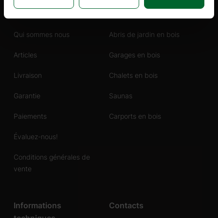
Informations générales
Produits
Qui sommes nous
Abris de jardin en bois
Articles
Garages en bois
Livraison
Chalets en bois
Garantie
Saunas
Paiements
Carports en bois
Évaluez-nous!
Conditions générales de
vente
Informations
Contacts