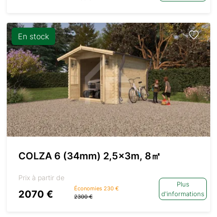
En stock
COLZA 6 (34mm) 2,5x3m, 8㎡
Prix à partir de
Plus
Économies 230 €
2070 €
d'informations
2300 €