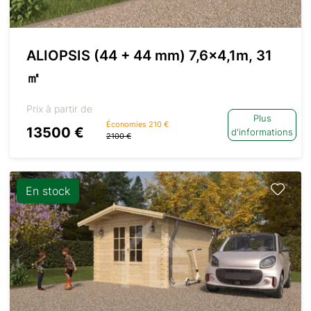
ALIOPSIS (44 + 44 mm) 7,6×4,1m, 31
㎡
Prix à partir de
Plus
Économies 210 €
13500 €
d'informations
2100 €
En stock