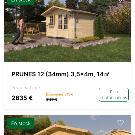
PRUNES 12 (34mm) 3,5x4m, 14㎡
Prix à partir de
Plus
Économies 315 €
2835 €
d'informations
3150 €
En stock