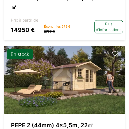
㎡
Prix à partir de
Plus
Économies 275 €
14950 €
d'informations
2750 €
En stock
PEPE 2 (44mm) 4×5,5m, 22㎡