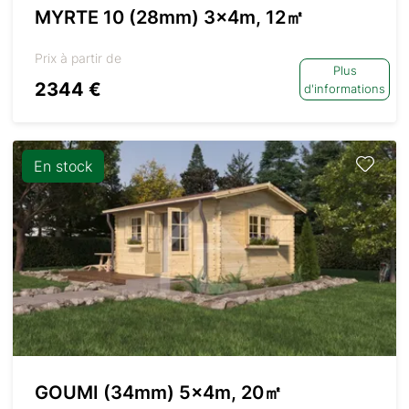
MYRTE 10 (28mm) 3x4m, 12㎡
Prix à partir de
Plus
2344 €
d'informations
En stock
GOUMI (34mm) 5x4m, 20㎡