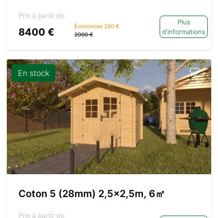
Prix à partir de
Plus
Économies 290 €
8400 €
d'informations
2900 €
En stock
Coton 5 (28mm) 2,5×2,5m, 6㎡
Prix à partir de