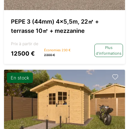
PEPE 3 (44mm) 4×5,5m, 22㎡ +
terrasse 10㎡ + mezzanine
Prix à partir de
Plus
Économies 230 €
12500 €
d'informations
2300 €
En stock