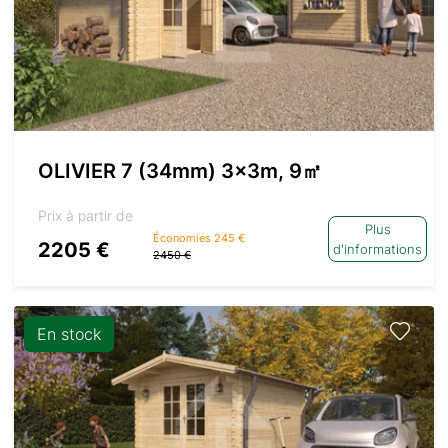
OLIVIER 7 (34mm) 3x3m, 9㎡
Prix à partir de
Plus
Économies 245 €
2205 €
d'informations
2450 €
En stock