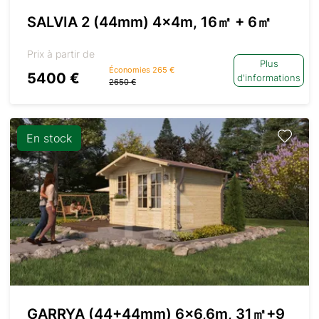
SALVIA 2 (44mm) 4x4m, 16㎡ + 6㎡
Prix à partir de
Plus
Économies 265 €
5400 €
d'informations
2650 €
En stock
GARRYA (44+44mm) 6×6,6m, 31㎡+9