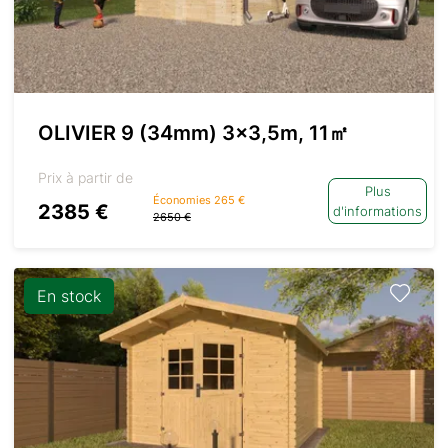
OLIVIER 9 (34mm) 3×3,5m, 11㎡
Prix à partir de
Plus
Économies 265 €
2385 €
d'informations
2650 €
En stock