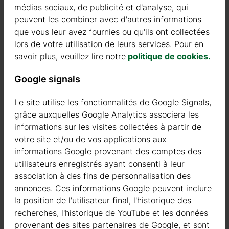
médias sociaux, de publicité et d'analyse, qui
réglementations locales pour éviter les problèmes futurs et
peuvent les combiner avec d'autres informations
assurer la conformité avec les lois locales sur la construction.
que vous leur avez fournies ou qu'ils ont collectées
Pour plus d’informations ou pour toute question supplémentaire,
lors de votre utilisation de leurs services. Pour en
n’hésitez pas à contacter notre service commercial au numéro
savoir plus, veuillez lire notre
politique de cookies.
0367390015 ou par email à l’adresse
info@galanis.it
. Nous
Google signals
serons heureux de vous aider.
Nous sommes là pour vous assister.
Le site utilise les fonctionnalités de Google Signals,
grâce auxquelles Google Analytics associera les
informations sur les visites collectées à partir de
votre site et/ou de vos applications aux
informations Google provenant des comptes des
utilisateurs enregistrés ayant consenti à leur
association à des fins de personnalisation des
annonces. Ces informations Google peuvent inclure
la position de l'utilisateur final, l'historique des
recherches, l'historique de YouTube et les données
provenant des sites partenaires de Google, et sont