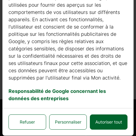
Abonnez-vous à la newsletter
utilisées pour fournir des aperçus sur les
comportements de vos utilisateurs sur différents
appareils. En activant ces fonctionnalités,
Votre adresse e-mail
l'utilisateur est conscient de se conformer à la
politique sur les fonctionnalités publicitaires de
S'inscrire
Google, y compris les règles relatives aux
catégories sensibles, de disposer des informations
J'ai pris connaissance des
informations
et j'accepte de
sur la confidentialité nécessaires et des droits de
recevoir la newsletter de Galanis
ses utilisateurs finaux pour cette association, et que
ces données peuvent être accessibles ou
supprimées par l'utilisateur final via Mon activité.
Responsabilité de Google concernant les
données des entreprises
Informations générales
Produits
Refuser
Personnaliser
Autoriser tout
Qui sommes nous
Abris de jardin en bois