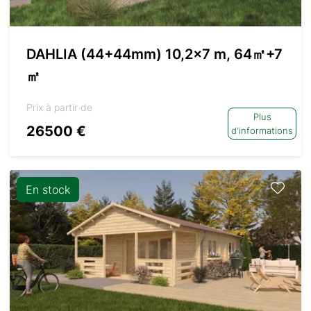
DAHLIA (44+44mm) 10,2×7 m, 64㎡+7
㎡
Prix à partir de
Plus
26500 €
d'informations
En stock