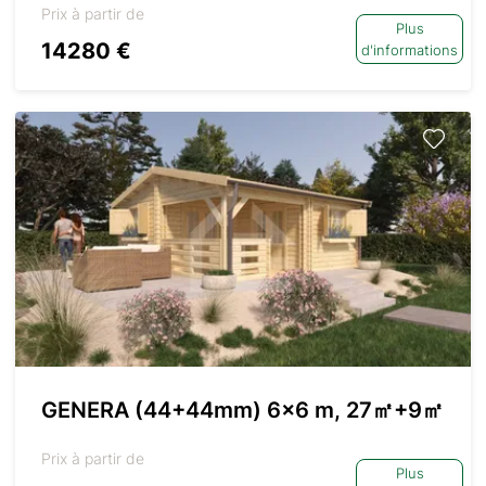
Prix à partir de
Plus
14280 €
d'informations
GENERA (44+44mm) 6×6 m, 27㎡+9㎡
Prix à partir de
Plus