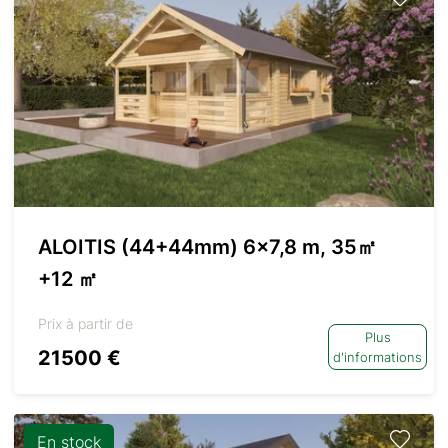
ALOITIS (44+44mm) 6×7,8 m, 35㎡
+12 ㎡
Prix à partir de
Plus
21500 €
d'informations
En stock