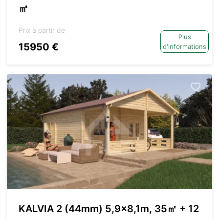
㎡
Prix à partir de
Plus
15950 €
d'informations
KALVIA 2 (44mm) 5,9×8,1m, 35㎡ + 12