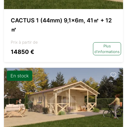
CACTUS 1 (44mm) 9,1x6m, 41㎡ + 12
㎡
Prix à partir de
Plus
14850 €
d'informations
En stock