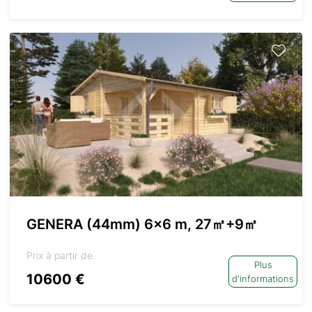
GENERA (44mm) 6×6 m, 27㎡+9㎡
Prix à partir de
Plus
10600 €
d'informations