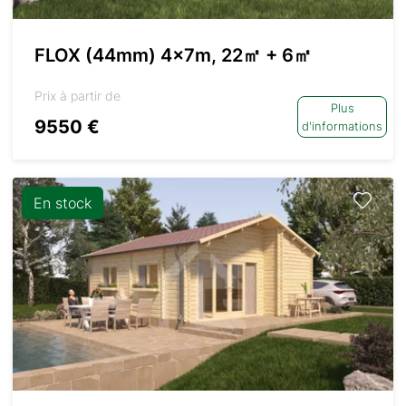
FLOX (44mm) 4x7m, 22㎡ + 6㎡
Prix à partir de
Plus
9550 €
d'informations
En stock