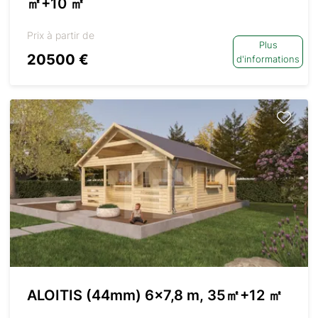
㎡+10 ㎡
Prix à partir de
Plus
20500 €
d'informations
ALOITIS (44mm) 6×7,8 m, 35㎡+12 ㎡