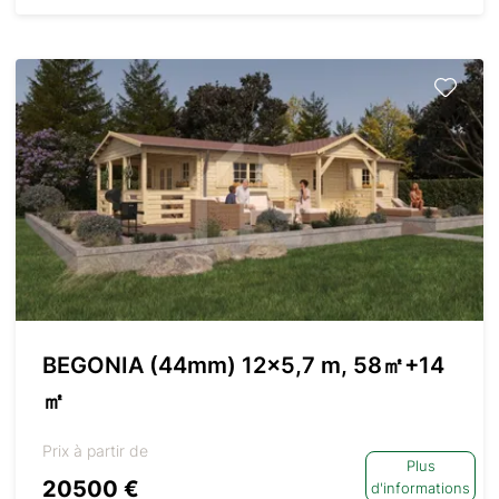
BEGONIA (44mm) 12×5,7 m, 58㎡+14
㎡
Prix à partir de
Plus
20500 €
d'informations