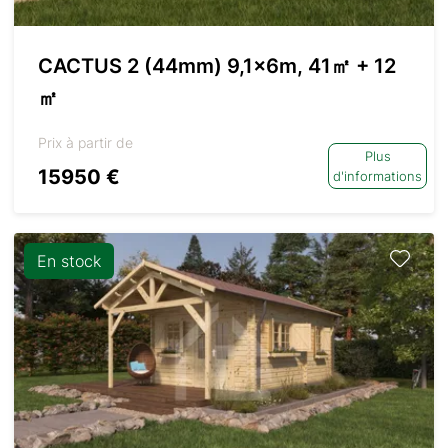
CACTUS 2 (44mm) 9,1x6m, 41㎡ + 12
㎡
Prix à partir de
Plus
15950 €
d'informations
En stock