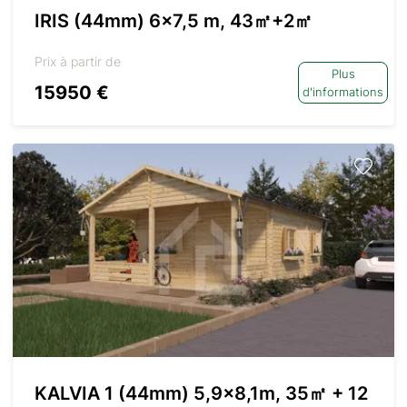
IRIS (44mm) 6×7,5 m, 43㎡+2㎡
Prix à partir de
Plus
15950 €
d'informations
KALVIA 1 (44mm) 5,9×8,1m, 35㎡ + 12