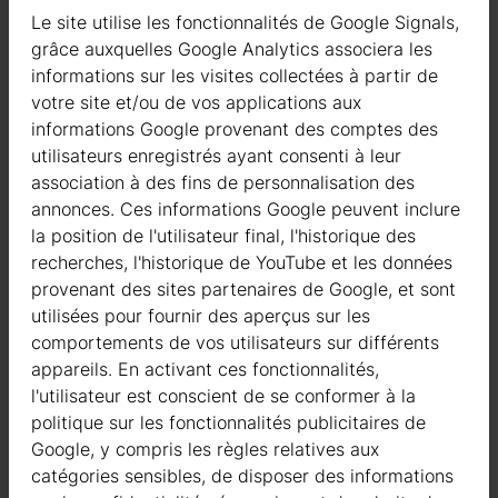
Le bois est un matériau moins réfléchissant et moins
Le site utilise les fonctionnalités de Google Signals,
absorbant de chaleur que d’autres matériaux.
grâce auxquelles Google Analytics associera les
En définitive, il est indéniable que le bois devient de plus en plus
informations sur les visites collectées à partir de
un matériau clé, essentiel dans la construction, grâce à sa
votre site et/ou de vos applications aux
durabilité, sa polyvalence et ses propriétés exceptionnelles.
informations Google provenant des comptes des
utilisateurs enregistrés ayant consenti à leur
Son utilisation, désormais vaste, allant des maisons en bois aux
association à des fins de personnalisation des
garages, en passant par les abris pour voitures, représente la
annonces. Ces informations Google peuvent inclure
solution qui allie les besoins croissants de durabilité
la position de l'utilisateur final, l'historique des
environnementale et le désir de créer des espaces accueillants,
recherches, l'historique de YouTube et les données
confortables et sains pour les habitants.
provenant des sites partenaires de Google, et sont
utilisées pour fournir des aperçus sur les
comportements de vos utilisateurs sur différents
appareils. En activant ces fonctionnalités,
Types d’abris pour voitures en bois Galanis
l'utilisateur est conscient de se conformer à la
Comme nous l’avons déjà mentionné, les abris pour voitures en
politique sur les fonctionnalités publicitaires de
bois Galanis sont fabriqués à partir de sapin nordique certifié et
Google, y compris les règles relatives aux
de la plus haute qualité.
catégories sensibles, de disposer des informations