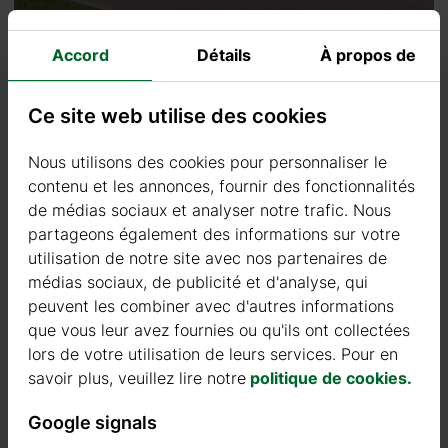
Accord
Détails
À propos de
Pourquoi privilégier le bois plutôt que d’autres matériaux ?
Ce site web utilise des cookies
Outre ce qui a été mentionné, opter pour des abris pour voitures
en bois, en les préférant à d’autres matériaux comme le fer ou
Nous utilisons des cookies pour personnaliser le
l’acier, présente d’autres avantages et contribue à réduire
contenu et les annonces, fournir des fonctionnalités
l’impact environnemental de l’homme.
de médias sociaux et analyser notre trafic. Nous
partageons également des informations sur votre
En partant du principe que le bois provient de forêts
utilisation de notre site avec nos partenaires de
constamment renouvelées et denses en arbres qui contribuent
médias sociaux, de publicité et d'analyse, qui
chaque jour à réduire le CO2 dans l’atmosphère, il faut
peuvent les combiner avec d'autres informations
également considérer que :
que vous leur avez fournies ou qu'ils ont collectées
Le processus de production du bois nécessite moins
lors de votre utilisation de leurs services. Pour en
d’énergie que celui d’autres matériaux ;
savoir plus, veuillez lire notre
politique de cookies.
Le bois peut être facilement recyclé ou éliminé ;
Google signals