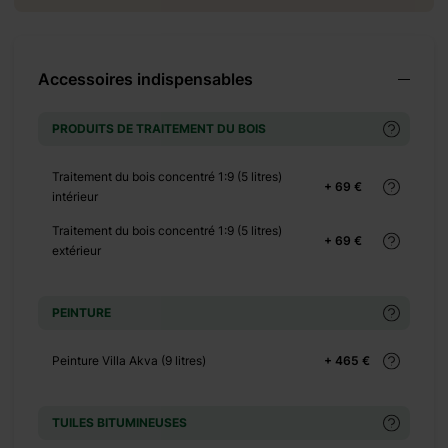
+ 2925 €
Accessoires indispensables
PRODUITS DE TRAITEMENT DU BOIS
Traitement du bois concentré 1:9 (5 litres)
+ 69 €
intérieur
+ 4500 €
+ 5850 €
Traitement du bois concentré 1:9 (5 litres)
+ 69 €
+ 5950 €
extérieur
+ 0 €
+ 500 €
PEINTURE
+ 0 €
Peinture Villa Akva (9 litres)
+ 465 €
+ 140 €
+ 0 €
+ 450 €
TUILES BITUMINEUSES