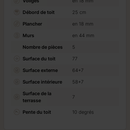
Voliges
en 18 mm
Débord de toit
25 cm
Plancher
en 18 mm
Murs
en 44 mm
Nombre de pièces
5
Surface du toit
77
Surface externe
64+7
Surface intérieure
58+7
Surface de la
7
te de 20 %. (30 % pour
terrasse
te de crédit ou virement
Pente du toit
10 degrés
oter que nous