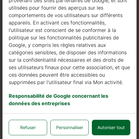
provenant des sites partenaires de Google, et sont
Nous sommes actifs dans le domaine de la fabrication
utilisées pour fournir des aperçus sur les
de structures en bois depuis 2004. Au cours de ces
comportements de vos utilisateurs sur différents
années, nous avons sélectionné les meilleurs
appareils. En activant ces fonctionnalités,
fournisseurs de bois. Nous utilisons exclusivement du
l'utilisateur est conscient de se conformer à la
sapin nordique à croissance lente provenant de forêts
politique sur les fonctionnalités publicitaires de
certifiées FSC en Europe du Nord.
Google, y compris les règles relatives aux
catégories sensibles, de disposer des informations
Le bois de sapin nordique se distingue par ses
sur la confidentialité nécessaires et des droits de
caractéristiques idéales dans la construction de maisons
ses utilisateurs finaux pour cette association, et que
en bois. Il est de couleur très claire, avec peu de nœuds,
ces données peuvent être accessibles ou
et est connu pour sa résistance à la pourriture, à la
supprimées par l'utilisateur final via Mon activité.
moisissure et aux insectes.
En plus des investissements dans le bois, nous
Responsabilité de Google concernant les
continuons à investir dans des machines automatiques
données des entreprises
pour pouvoir produire des produits de qualité toujours
plus élevée.
Refuser
Personnaliser
Autoriser tout
Nous pouvons fièrement affirmer que notre taux de
retour ou de défaut est inférieur à 0,5 %, tandis que la