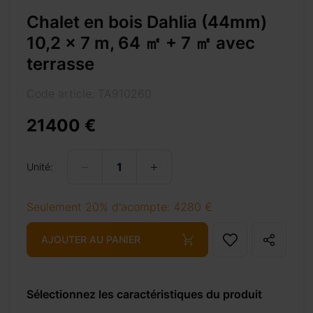
Chalet en bois Dahlia (44mm)
10,2 x 7 m, 64 ㎡ + 7 ㎡ avec
terrasse
Code article: TA910260
%8e%a1-avec-terrasse/
21400 €
Unité:
+ 69 €
Seulement 20% d'acompte: 4280 €
AJOUTER AU PANIER
+ 69 €
Sélectionnez les caractéristiques du produit