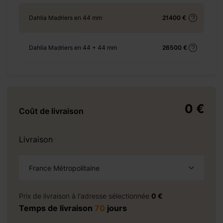
+ 465 €
Dahlia Madriers en 44 mm
21400 €
Dahlia Madriers en 44 + 44 mm
26500 €
+ 1015 €
0 €
Coût de livraison
+ 4235 €
Livraison
France Métropolitaine
+ 1104 €
à la demande
Prix de livraison à l'adresse sélectionnée
0 €
Temps de livraison
70
jours
+ 0 €