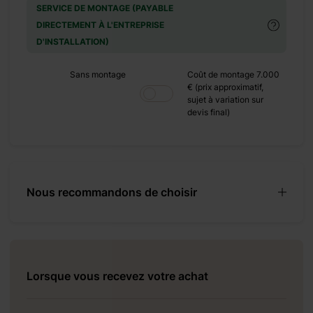
SERVICE DE MONTAGE (PAYABLE
DIRECTEMENT À L'ENTREPRISE
D'INSTALLATION)
épondre à tous vos
Sans montage
Coût de montage 7.000
rer un café entouré
€ (prix approximatif,
s avec vos proches,
sujet à variation sur
devis final)
ces très lumineuses,
ts de détente avec
é pour sa résistance
e créer votre propre
Nous recommandons de choisir
Lorsque vous recevez votre achat