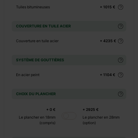
+ 0 €
Tuiles bitumineuses
+ 1015 €
+ 130 €
+ 0 €
+ 298 €
COUVERTURE EN TUILE ACIER
+ 0 €
Couverture en tuile acier
+ 4235 €
+ 500 €
+ 0 €
SYSTÈME DE GOUTTIÈRES
+ 390 €
+ 0 €
En acier peint
+ 1104 €
+ 1100 €
+ 0 €
CHOIX DU PLANCHER
+ 480 €
+ 0 €
+ 0 €
+ 2925 €
+ 600 €
Le plancher en 18mm
Le plancher en 28mm
(compris)
(option)