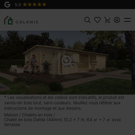
Produit:
AJOUTER AU
Dahlia Madriers en 44 mm
PANIER
21400 €
Rechercher
 ㎡ avec
épondre à tous vos
rer un café entouré
s avec vos proches,
ces très lumineuses,
* Les visualisations et les vidéos sont indicatifs, le produit est
ts de détente avec
vendu en bois brut, sans couleurs. Veuillez vous référer aux
é pour sa résistance
instructions de montage et aux dessins.
e créer votre propre
Maison
Chalets en bois
Chalet en bois Dahlia (44mm) 10,2 x 7 m, 64 ㎡ + 7 ㎡ avec
terrasse