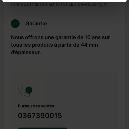
norme de l’industrie est 10 fois plus élevée, soit 5 %.
Garantie
Nous offrons une garantie de 10 ans sur
tous les produits à partir de 44 mm
d’épaisseur.
Bureau des ventes
0367390015