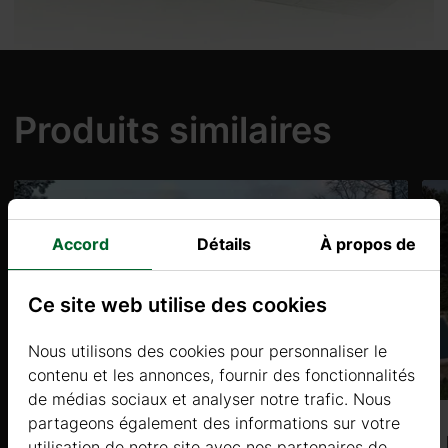
Produits similaires
Accord
Détails
À propos de
Ce site web utilise des cookies
Nous utilisons des cookies pour personnaliser le
contenu et les annonces, fournir des fonctionnalités
de médias sociaux et analyser notre trafic. Nous
partageons également des informations sur votre
ALOITIS (44+44mm) 6×7,8 m, 35㎡+12
utilisation de notre site avec nos partenaires de