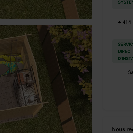
SYSTÈ
+ 414
SERVIC
DIRECT
D'INST
S
Nous re