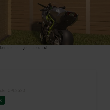
uctions de montage et aux dessins.
icle: OPL2530
k