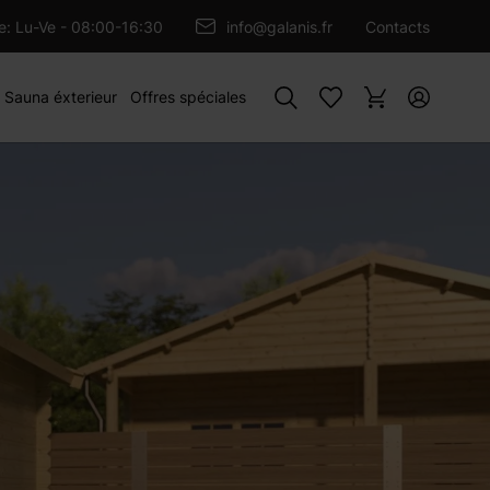
OUTER AU PANIER
re: Lu-Ve - 08:00-16:30
info@galanis.fr
Contacts
Rechercher
Sauna éxterieur
Offres spéciales