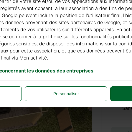
à partir de votre site et/ou de vos applications aux informat
registrés ayant consenti à leur association à des fins de pe
+ 155 
oogle peuvent inclure la position de l'utilisateur final, l'h
les données provenant des sites partenaires de Google, et so
ements de vos utilisateurs sur différents appareils. En acti
de se conformer à la politique sur les fonctionnalités publici
TUILES
égories sensibles, de disposer des informations sur la confi
finaux pour cette association, et que ces données peuvent êt
final via Mon activité.
+ 0 €
 concernant les données des entreprises
LE PLA
Personnaliser
Sans