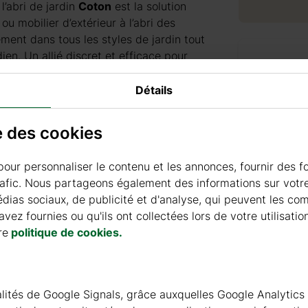
l’abri de jardin
Coton
est la solution
ou mobilier d’extérieur à l’abri des
ement dans tous les styles de jardin tout
en. Un allié discret et efficace pour
Accesso
Détails
PRODUI
se des cookies
pour personnaliser le contenu et les annonces, fournir des f
+ 69 €
rafic. Nous partageons également des informations sur votre 
ias sociaux, de publicité et d'analyse, qui peuvent les co
vez fournies ou qu'ils ont collectées lors de votre utilisatio
+ 69 €
re
politique de cookies.
nnalités de Google Signals, grâce auxquelles Google Analytics
PEINT