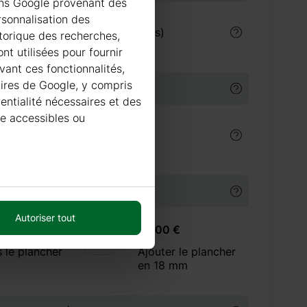
ions Google provenant des
rsonnalisation des
€
Peinture Villa Akva (9 litres)
istorique des recherches,
nt utilisées pour fournir
vant ces fonctionnalités,
taires de Google, y compris
 BITUMINEUSES
dentialité nécessaires et des
re accessibles ou
Tuiles bitumineuses
NCHER EN BOIS DE 18 MM
Autoriser tout
+ 0 €
+ 200 €
 le plancher
Ajouter le plancher
en 18 mm