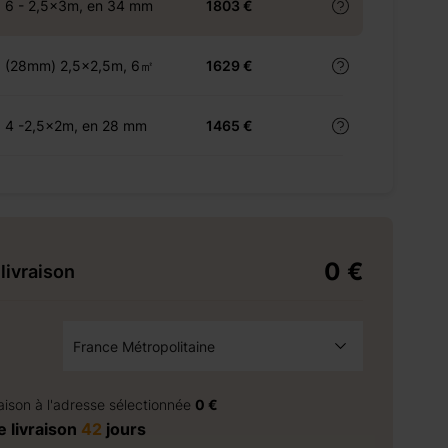
6 - 2,5x3m, en 34 mm
1803 €
5 (28mm) 2,5x2,5m, 6㎡
1629 €
4 -2,5x2m, en 28 mm
1465 €
0 €
livraison
France Métropolitaine
à la demande
raison à l'adresse sélectionnée
0 €
 livraison
42
jours