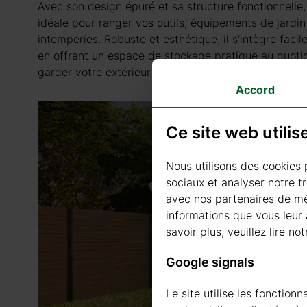
Avec son design épuré et sa structure fonctionnelle, 
idéale pour ranger vos outils, équipements de jardin 
intempéries. Robuste et esthétique, il s’intègre facil
en offrant un espace de stockage pratique au quotidi
garder votre extérieur toujours bien organisé.
Accord
Ce site web utili
Nous utilisons des cookies 
sociaux et analyser notre t
avec nos partenaires de méd
informations que vous leur a
savoir plus, veuillez lire not
Google signals
Le site utilise les fonctio