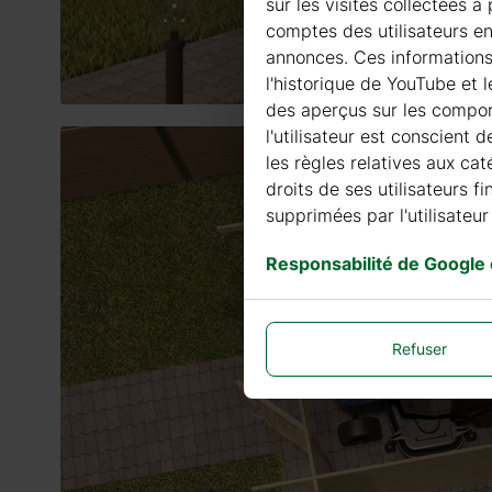
sur les visites collectées 
comptes des utilisateurs en
annonces. Ces informations G
l'historique de YouTube et 
des aperçus sur les comport
l'utilisateur est conscient 
les règles relatives aux cat
droits de ses utilisateurs 
supprimées par l'utilisateur 
Responsabilité de Google
Refuser