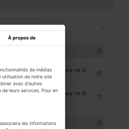
ires indispensables
À propos de
TS DE TRAITEMENT DU BOIS
onctionnalités de médias
Traitement du bois concentré 1:9 (5
litres) intérieur
utilisation de notre site
mbiner avec d'autres
n de leurs services. Pour en
Traitement du bois concentré 1:9 (5
litres) extérieur
 associera les informations
URE