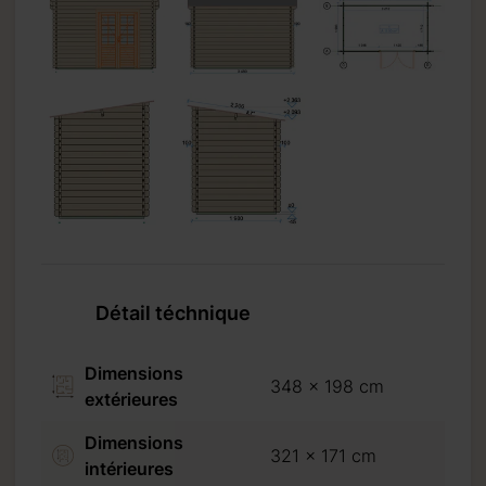
Détail téchnique
Dimensions
348 x 198 cm
extérieures
Dimensions
321 x 171 cm
n autour du:
intérieures
20.09.2026