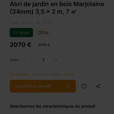
Abri de jardin en bois Marjolaine
(34mm) 3,5 x 2 m, 7 ㎡
is d’épicéa
Code article: NL3500
permet
En stock
Offre
st parfaite
un petit
2070 €
2300 €
z aménager
Unité:
Seulement 20% d'acompte: 414 €
AJOUTER AU PANIER
Sélectionnez les caractéristiques du produit