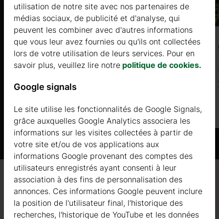
utilisation de notre site avec nos partenaires de
médias sociaux, de publicité et d'analyse, qui
peuvent les combiner avec d'autres informations
que vous leur avez fournies ou qu'ils ont collectées
PRUNES 9 (34mm) 3,5x3m, 11㎡
lors de votre utilisation de leurs services. Pour en
savoir plus, veuillez lire notre
politique de cookies.
Prix à partir de
2475 €
Google signals
Le site utilise les fonctionnalités de Google Signals,
Plus d'informations
grâce auxquelles Google Analytics associera les
informations sur les visites collectées à partir de
votre site et/ou de vos applications aux
informations Google provenant des comptes des
r un acompte
utilisateurs enregistrés ayant consenti à leur
 réglé avant
association à des fins de personnalisation des
Qualité / garantie / conseil
annonces. Ces informations Google peuvent inclure
la position de l'utilisateur final, l'historique des
Veuillez
recherches, l'historique de YouTube et les données