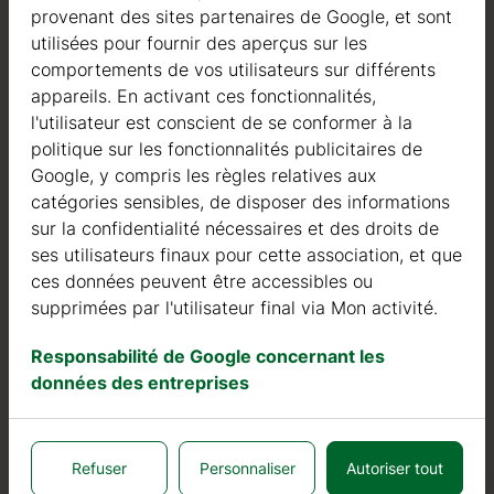
provenant des sites partenaires de Google, et sont
Qualité
utilisées pour fournir des aperçus sur les
ncaires en
comportements de vos utilisateurs sur différents
Nous sommes actifs dans le domaine de la fabrication
appareils. En activant ces fonctionnalités,
de structures en bois depuis 2004. Au cours de ces
l'utilisateur est conscient de se conformer à la
années, nous avons sélectionné les meilleurs
politique sur les fonctionnalités publicitaires de
fournisseurs de bois. Nous utilisons exclusivement du
Google, y compris les règles relatives aux
sapin nordique à croissance lente provenant de forêts
catégories sensibles, de disposer des informations
certifiées FSC en Europe du Nord.
sur la confidentialité nécessaires et des droits de
ses utilisateurs finaux pour cette association, et que
Le bois de sapin nordique se distingue par ses
ces données peuvent être accessibles ou
caractéristiques idéales dans la construction de maisons
supprimées par l'utilisateur final via Mon activité.
en bois. Il est de couleur très claire, avec peu de nœuds,
et est connu pour sa résistance à la pourriture, à la
Responsabilité de Google concernant les
moisissure et aux insectes.
données des entreprises
En plus des investissements dans le bois, nous
continuons à investir dans des machines automatiques
pour pouvoir produire des produits de qualité toujours
Refuser
Personnaliser
Autoriser tout
plus élevée.