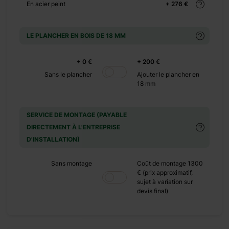
+ 149 €
En acier peint
+ 276 €
+ 0 €
LE PLANCHER EN BOIS DE 18 MM
+ 500 €
+ 0 €
+ 200 €
Sans le plancher
Ajouter le plancher en
18 mm
SERVICE DE MONTAGE (PAYABLE
DIRECTEMENT À L'ENTREPRISE
D'INSTALLATION)
is d’épicéa
Sans montage
Coût de montage 1300
permet
€ (prix approximatif,
sujet à variation sur
st parfaite
devis final)
un petit
z aménager