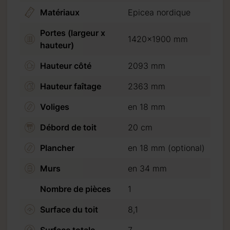
Matériaux
Epicea nordique
Portes (largeur x
1420x1900 mm
hauteur)
% pour les
Hauteur côté
2093 mm
ure.
Hauteur faîtage
2363 mm
Voliges
en 18 mm
Débord de toit
20 cm
Plancher
en 18 mm (optional)
Murs
en 34 mm
semaine.
Nombre de pièces
1
Surface du toit
8,1
Surface totale
7