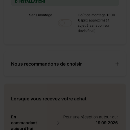
D'INSTALLATION)
+ 480 €
Sans montage
Coût de montage 1300
€ (prix approximatif,
+ 0 €
sujet à variation sur
devis final)
+ 449 €
Nous recommandons de choisir
ant, ainsi
Lorsque vous recevez votre achat
ace
 un bureau
 projets
En
Pour une réception autour du:
t la
commandant
19.09.2026
frais tout
aujourd'hui