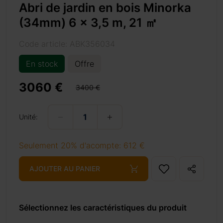
Abri de jardin en bois Minorka
(34mm) 6 x 3,5 m, 21 ㎡
Code article: ABK356034
En stock
Offre
3060 €
3400 €
-%e3%8e%a1/
Unité:
Seulement 20% d'acompte: 612 €
+ 69 €
AJOUTER AU PANIER
Sélectionnez les caractéristiques du produit
+ 69 €