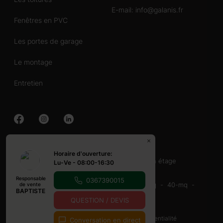
E-mail:
info@galanis.fr
Fenêtres en PVC
Les portes de garage
Le montage
Entretien
Chalet en bois
Horaire d'ouverture:
40-60 mq
60-80 mq
Avec terrasse
un étage
Lu-Ve - 08:00-16:30
Abri en bois
Responsable
0367390015
16-20-mq
20-mq
20-30 mq
30-40 mq
40-mq
de vente
BAPTISTE
9-12 mq
Avec terrasse
QUESTION / DEVIS
© Copyright 2026
Cookies et Politique de confidentialité
Conversation en direct