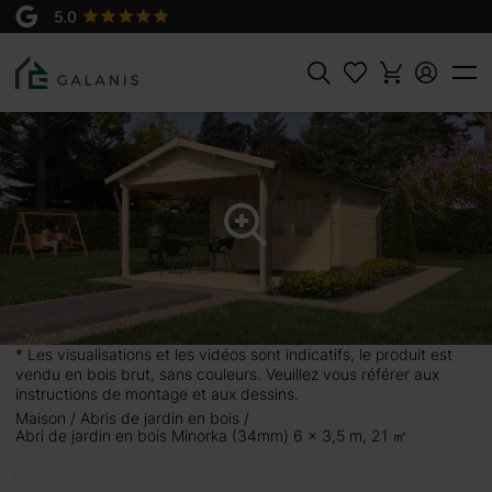
Produit:
AJOUTER AU
Minorka 6x3.5m, en 34 mm
PANIER
3060 €
3400 €
Rechercher
5 m,
ant, ainsi
ace
 un bureau
 projets
* Les visualisations et les vidéos sont indicatifs, le produit est
t la
vendu en bois brut, sans couleurs. Veuillez vous référer aux
r frais
instructions de montage et aux dessins.
r observer
Maison
Abris de jardin en bois
Abri de jardin en bois Minorka (34mm) 6 x 3,5 m, 21 ㎡
n Minorka
quilibre