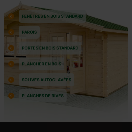
 un
FENÊTRES EN BOIS STANDARD
 peut être
PAROIS
Veuillez
PORTES EN BOIS STANDARD
ncaires en
PLANCHER EN BOIS
SOLIVES AUTOCLAVÉES
PLANCHES DE RIVES