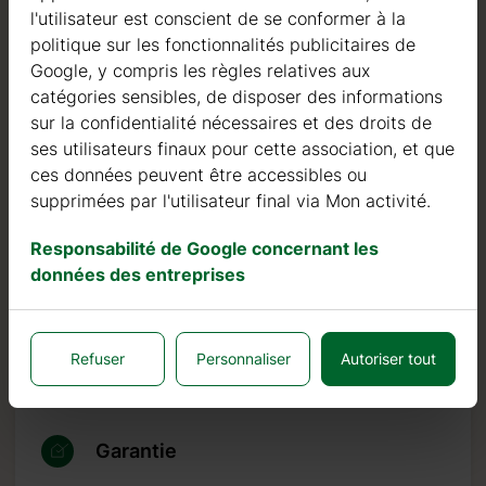
certifiées FSC en Europe du Nord.
l'utilisateur est conscient de se conformer à la
politique sur les fonctionnalités publicitaires de
Le bois de sapin nordique se distingue par ses
Google, y compris les règles relatives aux
caractéristiques idéales dans la construction de maisons
catégories sensibles, de disposer des informations
en bois. Il est de couleur très claire, avec peu de nœuds,
sur la confidentialité nécessaires et des droits de
et est connu pour sa résistance à la pourriture, à la
ses utilisateurs finaux pour cette association, et que
moisissure et aux insectes.
ces données peuvent être accessibles ou
supprimées par l'utilisateur final via Mon activité.
En plus des investissements dans le bois, nous
continuons à investir dans des machines automatiques
Responsabilité de Google concernant les
pour pouvoir produire des produits de qualité toujours
données des entreprises
plus élevée.
Nous pouvons fièrement affirmer que notre taux de
retour ou de défaut est inférieur à 0,5 %, tandis que la
Refuser
Personnaliser
Autoriser tout
norme de l’industrie est 10 fois plus élevée, soit 5 %.
Garantie