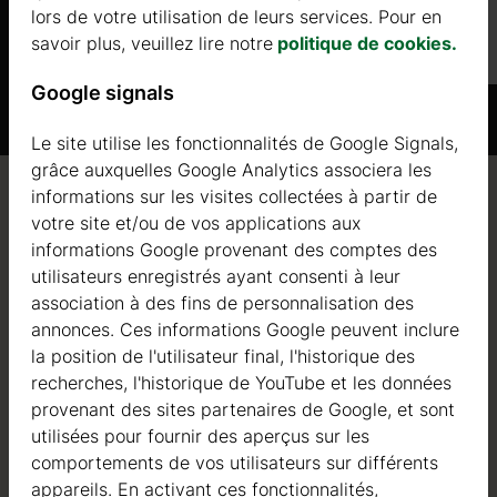
lors de votre utilisation de leurs services. Pour en
Plus d'informations
savoir plus, veuillez lire notre
politique de cookies.
Google signals
Le site utilise les fonctionnalités de Google Signals,
grâce auxquelles Google Analytics associera les
informations sur les visites collectées à partir de
Qualité / garantie / conseil
votre site et/ou de vos applications aux
informations Google provenant des comptes des
utilisateurs enregistrés ayant consenti à leur
association à des fins de personnalisation des
Qualité
annonces. Ces informations Google peuvent inclure
la position de l'utilisateur final, l'historique des
Nous sommes actifs dans le domaine de la fabrication
recherches, l'historique de YouTube et les données
de structures en bois depuis 2004. Au cours de ces
provenant des sites partenaires de Google, et sont
années, nous avons sélectionné les meilleurs
utilisées pour fournir des aperçus sur les
fournisseurs de bois. Nous utilisons exclusivement du
comportements de vos utilisateurs sur différents
sapin nordique à croissance lente provenant de forêts
appareils. En activant ces fonctionnalités,