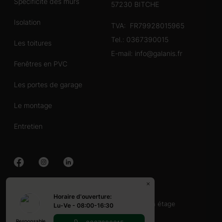
Spécificité des murs
57230 BITCHE
Isolation
TVA: FR79928015965
Tel.:
0367390015
Les toitures
E-mail:
info@galanis.fr
Fenêtres en PVC
Les portes de garage
Le montage
Entretien
Chalet en bois
Horaire d'ouverture:
40-60 mq
60-80 mq
Avec terrasse
un étage
Lu-Ve - 08:00-16:30
Abri en bois
Responsable