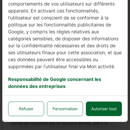
comportements de vos utilisateurs sur différents
années, nous avons sélectionné les meilleurs
appareils. En activant ces fonctionnalités,
fournisseurs de bois. Nous utilisons exclusivement du
l'utilisateur est conscient de se conformer à la
sapin nordique à croissance lente provenant de forêts
politique sur les fonctionnalités publicitaires de
certifiées FSC en Europe du Nord.
Google, y compris les règles relatives aux
Le bois de sapin nordique se distingue par ses
catégories sensibles, de disposer des informations
caractéristiques idéales dans la construction de maisons
sur la confidentialité nécessaires et des droits de
en bois. Il est de couleur très claire, avec peu de nœuds,
ses utilisateurs finaux pour cette association, et que
et est connu pour sa résistance à la pourriture, à la
ces données peuvent être accessibles ou
moisissure et aux insectes.
supprimées par l'utilisateur final via Mon activité.
En plus des investissements dans le bois, nous
Responsabilité de Google concernant les
continuons à investir dans des machines automatiques
données des entreprises
pour pouvoir produire des produits de qualité toujours
plus élevée.
Refuser
Personnaliser
Autoriser tout
Nous pouvons fièrement affirmer que notre taux de
retour ou de défaut est inférieur à 0,5 %, tandis que la
norme de l’industrie est 10 fois plus élevée, soit 5 %.