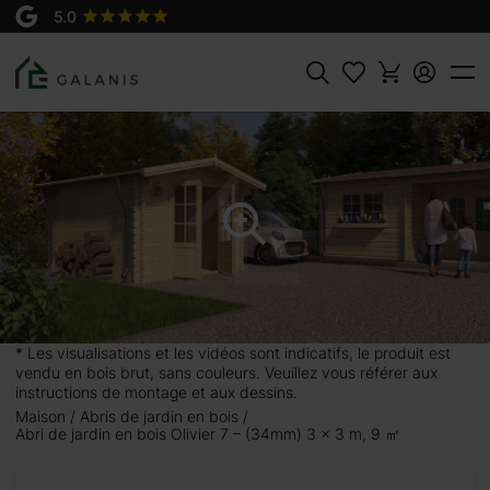
Produit:
AJOUTER AU
OLIVIER 7 - 3x3m, en 34 mm
PANIER
2205 €
2450 €
Rechercher
 3 m,
ique
 en fait
* Les visualisations et les vidéos sont indicatifs, le produit est
vendu en bois brut, sans couleurs. Veuillez vous référer aux
ais aussi
instructions de montage et aux dessins.
Maison
Abris de jardin en bois
Abri de jardin en bois Olivier 7 – (34mm) 3 x 3 m, 9 ㎡
r 7.