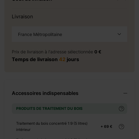
Livraison
France Métropolitaine
à la demande
Prix de livraison à l'adresse sélectionnée
0 €
Temps de livraison
42
jours
+ 0 €
+ 600 €
+ 0 €
Accessoires indispensables
+ 1100 €
+ 0 €
PRODUITS DE TRAITEMENT DU BOIS
+ 390 €
+ 0 €
Traitement du bois concentré 1:9 (5 litres)
+ 69 €
+ 480 €
intérieur