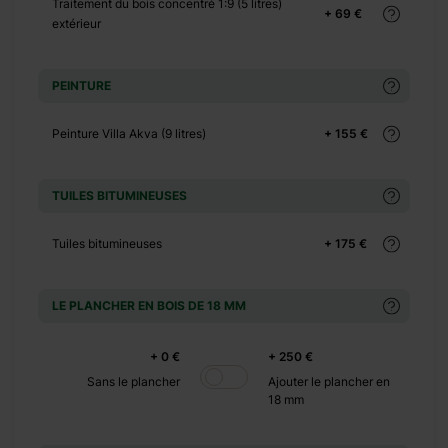
+ 0 €
Traitement du bois concentré 1:9 (5 litres)
+ 69 €
extérieur
+ 149 €
+ 0 €
PEINTURE
+ 240 €
Peinture Villa Akva (9 litres)
+ 155 €
+ 0 €
TUILES BITUMINEUSES
+ 290 €
Tuiles bitumineuses
+ 175 €
+ 0 €
LE PLANCHER EN BOIS DE 18 MM
+ 500 €
+ 0 €
+ 250 €
Sans le plancher
Ajouter le plancher en
18 mm