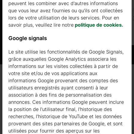
peuvent les combiner avec d'autres informations
Prix à partir de
que vous leur avez fournies ou qu'ils ont collectées
2562 €
lors de votre utilisation de leurs services. Pour en
savoir plus, veuillez lire notre
politique de cookies.
Plus d'informations
Google signals
Le site utilise les fonctionnalités de Google Signals,
grâce auxquelles Google Analytics associera les
informations sur les visites collectées à partir de
votre site et/ou de vos applications aux
Qualité / garantie / conseil
informations Google provenant des comptes des
utilisateurs enregistrés ayant consenti à leur
association à des fins de personnalisation des
annonces. Ces informations Google peuvent inclure
la position de l'utilisateur final, l'historique des
Qualité
recherches, l'historique de YouTube et les données
provenant des sites partenaires de Google, et sont
Nous sommes actifs dans le domaine de la fabrication
utilisées pour fournir des aperçus sur les
de structures en bois depuis 2004. Au cours de ces