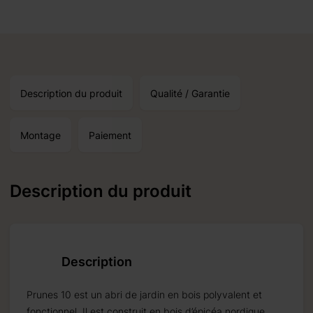
Description du produit
Qualité / Garantie
Montage
Paiement
Description du produit
on autour du:
18.09.2026
Description
Prunes 10 est un abri de jardin en bois polyvalent et
fonctionnel. Il est construit en bois d’épicéa nordique,