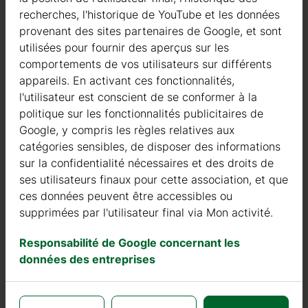
recherches, l'historique de YouTube et les données
provenant des sites partenaires de Google, et sont
utilisées pour fournir des aperçus sur les
Qualité
comportements de vos utilisateurs sur différents
appareils. En activant ces fonctionnalités,
Nous sommes actifs dans le domaine de la fabrication
l'utilisateur est conscient de se conformer à la
de structures en bois depuis 2004. Au cours de ces
politique sur les fonctionnalités publicitaires de
années, nous avons sélectionné les meilleurs
Google, y compris les règles relatives aux
fournisseurs de bois. Nous utilisons exclusivement du
catégories sensibles, de disposer des informations
sapin nordique à croissance lente provenant de forêts
sur la confidentialité nécessaires et des droits de
certifiées FSC en Europe du Nord.
ses utilisateurs finaux pour cette association, et que
ces données peuvent être accessibles ou
Le bois de sapin nordique se distingue par ses
supprimées par l'utilisateur final via Mon activité.
caractéristiques idéales dans la construction de maisons
en bois. Il est de couleur très claire, avec peu de nœuds,
Responsabilité de Google concernant les
et est connu pour sa résistance à la pourriture, à la
données des entreprises
moisissure et aux insectes.
En plus des investissements dans le bois, nous