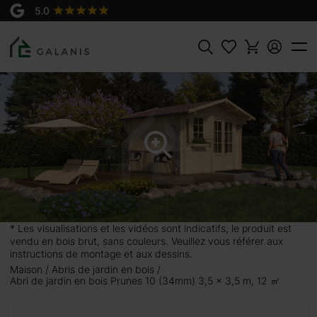
Produit:
AJOUTER AU
PRUNES 10 - 3.5x3.5m, en 34 mm
PANIER
2610 €
2900 €
Rechercher
 3,5 m,
construit en
nce aux
* Les visualisations et les vidéos sont indicatifs, le produit est
vendu en bois brut, sans couleurs. Veuillez vous référer aux
 peut
instructions de montage et aux dessins.
ou vous
Maison
Abris de jardin en bois
atique pour
Abri de jardin en bois Prunes 10 (34mm) 3,5 x 3,5 m, 12 ㎡