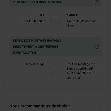
LE PLANCHER EN BOIS DE 18 MM
+ 0 €
+ 0 €
+ 350 €
+ 390 €
Sans le plancher
Ajouter le plancher en
+ 0 €
18 mm
+ 1100 €
+ 0 €
SERVICE DE MONTAGE (PAYABLE
+ 600 €
DIRECTEMENT À L'ENTREPRISE
D'INSTALLATION)
+ 0 €
+ 480 €
Sans montage
Coût de montage 1300
€ (prix approximatif,
sujet à variation sur
devis final)
construit en
Nous recommandons de choisir
nce aux