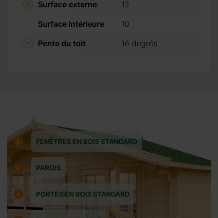
Surface externe
12
Surface intérieure
10
Pente du toit
16 degrés
un acompte
églé avant la
FENÊTRES EN BOIS STANDARD
uillez noter
PAROIS
caires en
PORTES EN BOIS STANDARD