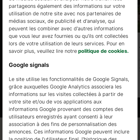
partageons également des informations sur votre
utilisation de notre site avec nos partenaires de
médias sociaux, de publicité et d'analyse, qui
peuvent les combiner avec d'autres informations
que vous leur avez fournies ou qu'ils ont collectées
lors de votre utilisation de leurs services. Pour en
MYRTE 10 (28mm) 3x4m, 12㎡
savoir plus, veuillez lire notre
politique de cookies.
Prix à partir de
Google signals
2344 €
Le site utilise les fonctionnalités de Google Signals,
Plus d'informations
grâce auxquelles Google Analytics associera les
informations sur les visites collectées à partir de
votre site et/ou de vos applications aux
informations Google provenant des comptes des
utilisateurs enregistrés ayant consenti à leur
association à des fins de personnalisation des
annonces. Ces informations Google peuvent inclure
Qualité / garantie / conseil
la position de l'utilisateur final, l'historique des