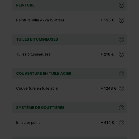
+ 0 €
PEINTURE
+ 149 €
Peinture Villa Akva (9 litres)
+ 155 €
+ 0 €
+ 500 €
TUILES BITUMINEUSES
Tuiles bitumineuses
+ 210 €
+ 0 €
+ 449 €
COUVERTURE EN TUILE ACIER
+ 0 €
Couverture en tuile acier
+ 1248 €
+ 320 €
SYSTÈME DE GOUTTIÈRES
+ 0 €
En acier peint
+ 414 €
+ 390 €