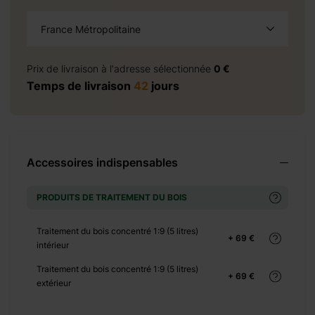
+ 414 €
France Métropolitaine
à la demande
Prix de livraison à l'adresse sélectionnée
0 €
Temps de livraison
42
jours
+ 0 €
+ 350 €
Accessoires indispensables
PRODUITS DE TRAITEMENT DU BOIS
Traitement du bois concentré 1:9 (5 litres)
+ 69 €
intérieur
+ 0 €
+ 70 €
Traitement du bois concentré 1:9 (5 litres)
+ 69 €
extérieur
+ 0 €
+ 65 €