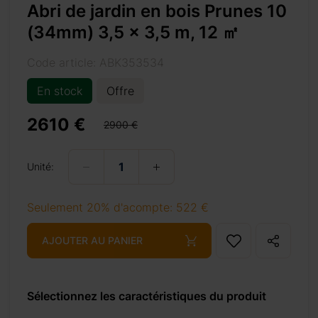
Abri de jardin en bois Prunes 10
(34mm) 3,5 x 3,5 m, 12 ㎡
Code article: ABK353534
En stock
Offre
2610 €
2900 €
12-%e3%8e%a1/
Unité:
Seulement 20% d'acompte: 522 €
+ 69 €
AJOUTER AU PANIER
Sélectionnez les caractéristiques du produit
+ 69 €