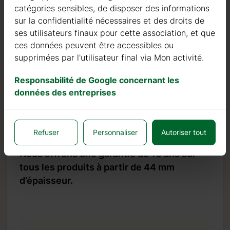
catégories sensibles, de disposer des informations
En plus des investissements dans le bois, nous
sur la confidentialité nécessaires et des droits de
continuons à investir dans des machines automatiques
ses utilisateurs finaux pour cette association, et que
pour pouvoir produire des produits de qualité toujours
ces données peuvent être accessibles ou
plus élevée.
supprimées par l'utilisateur final via Mon activité.
Nous pouvons fièrement affirmer que notre taux de
Responsabilité de Google concernant les
retour ou de défaut est inférieur à 0,5 %, tandis que la
données des entreprises
norme de l’industrie est 10 fois plus élevée, soit 5 %.
Garantie
Refuser
Personnaliser
Autoriser tout
Nous offrons une garantie de 10 ans sur
tous les produits à partir de 44 mm
d’épaisseur.