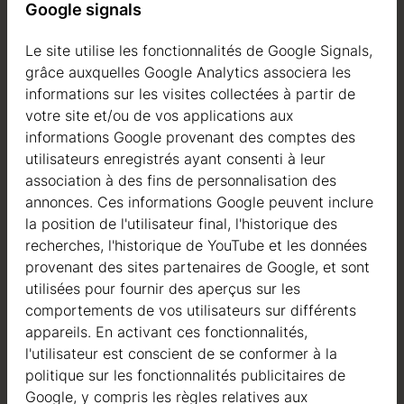
Google signals
Qualité / garantie / conseil
Le site utilise les fonctionnalités de Google Signals,
grâce auxquelles Google Analytics associera les
informations sur les visites collectées à partir de
votre site et/ou de vos applications aux
Qualité
informations Google provenant des comptes des
utilisateurs enregistrés ayant consenti à leur
Nous sommes actifs dans le domaine de la fabrication
association à des fins de personnalisation des
de structures en bois depuis 2004. Au cours de ces
annonces. Ces informations Google peuvent inclure
années, nous avons sélectionné les meilleurs
la position de l'utilisateur final, l'historique des
fournisseurs de bois. Nous utilisons exclusivement du
recherches, l'historique de YouTube et les données
sapin nordique à croissance lente provenant de forêts
provenant des sites partenaires de Google, et sont
certifiées FSC en Europe du Nord.
utilisées pour fournir des aperçus sur les
Le bois de sapin nordique se distingue par ses
comportements de vos utilisateurs sur différents
caractéristiques idéales dans la construction de maisons
appareils. En activant ces fonctionnalités,
en bois. Il est de couleur très claire, avec peu de nœuds,
l'utilisateur est conscient de se conformer à la
et est connu pour sa résistance à la pourriture, à la
politique sur les fonctionnalités publicitaires de
moisissure et aux insectes.
Google, y compris les règles relatives aux