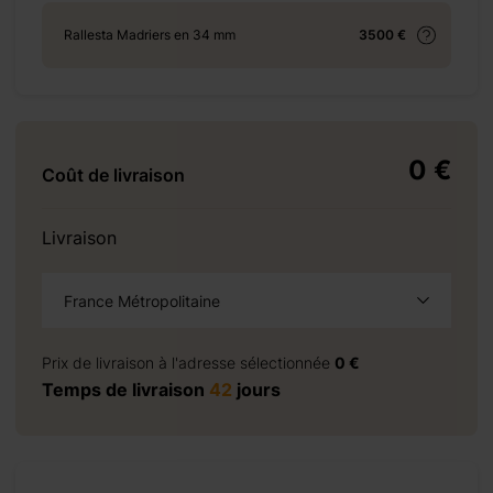
Rallesta Madriers en 34 mm
3500 €
+ 69 €
0 €
Coût de livraison
+ 69 €
Livraison
France Métropolitaine
+ 155 €
à la demande
Prix de livraison à l'adresse sélectionnée
0 €
Temps de livraison
42
jours
+ 320 €