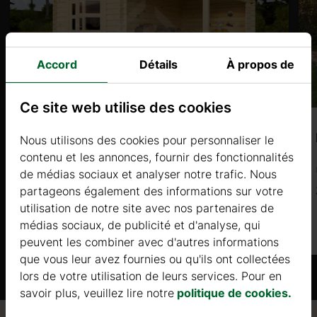
Accord
Détails
À propos de
Ce site web utilise des cookies
 semaine.
LILAS (34mm) 4,5x4m, 18㎡
Nous utilisons des cookies pour personnaliser le
contenu et les annonces, fournir des fonctionnalités
Prix à partir de
de médias sociaux et analyser notre trafic. Nous
3596 €
partageons également des informations sur votre
utilisation de notre site avec nos partenaires de
2 semaines.
médias sociaux, de publicité et d'analyse, qui
Plus d'informations
peuvent les combiner avec d'autres informations
que vous leur avez fournies ou qu'ils ont collectées
lors de votre utilisation de leurs services. Pour en
savoir plus, veuillez lire notre
politique de cookies.