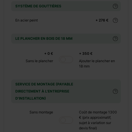
+ 0 €
SYSTÈME DE GOUTTIÈRES
+ 150 €
En acier peint
+ 276 €
+ 0 €
+ 290 €
LE PLANCHER EN BOIS DE 18 MM
+ 0 €
+ 0 €
+ 350 €
+ 500 €
Sans le plancher
Ajouter le plancher en
18 mm
+ 0 €
+ 149 €
SERVICE DE MONTAGE (PAYABLE
+ 0 €
DIRECTEMENT À L'ENTREPRISE
D'INSTALLATION)
+ 320 €
Sans montage
Coût de montage 1300
€ (prix approximatif,
+ 0 €
sujet à variation sur
devis final)