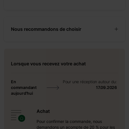
+ 390 €
+ 0 €
+ 480 €
Nous recommandons de choisir
Lorsque vous recevez votre achat
e si vous
s et d’un
En
Pour une réception autour du:
n sécurité
commandant
17.09.2026
r avec des
aujourd'hui
cessoires
ésistant,
Achat
 en ordre
Pour confirmer la commande, nous
demandons un acompte de 20 % pour les