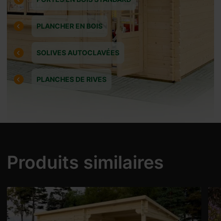
PLANCHER EN BOIS
SOLIVES AUTOCLAVÉES
PLANCHES DE RIVES
 autour du:
7.09.2026
Produits similaires
0 % pour
 mesure.