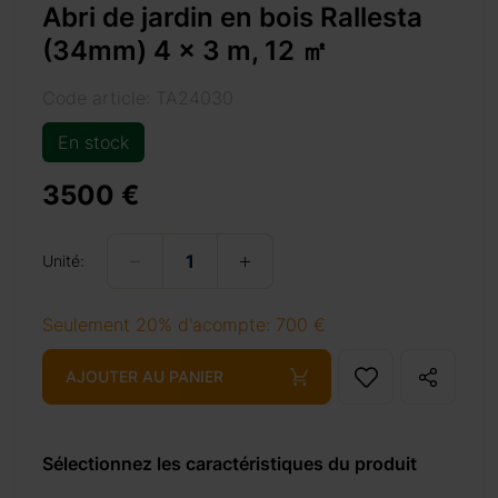
Abri de jardin en bois Rallesta
e si vous
(34mm) 4 x 3 m, 12 ㎡
s et d’un
n sécurité
Code article: TA24030
r avec des
En stock
cessoires
ésistant,
3500 €
 en ordre
Unité:
Seulement 20% d'acompte: 700 €
AJOUTER AU PANIER
Sélectionnez les caractéristiques du produit
-%e3%8e%a1/