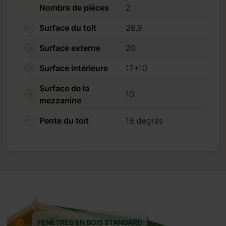
 de 20 %. (30 % pour un
Nombre de pièces
2
 crédit ou virement
Surface du toit
26,9
Surface externe
20
er que nous n’acceptons
Surface intérieure
17+10
iquant sur “Procéder au
Surface de la
10
mezzanine
Pente du toit
18 degrés
FENÊTRES EN BOIS STANDARD