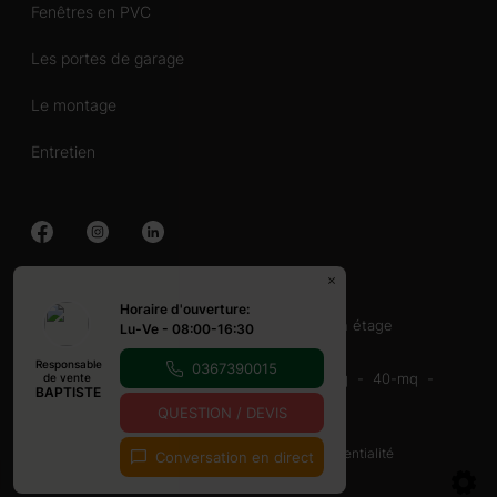
Fenêtres en PVC
Les portes de garage
Le montage
Entretien
Chalet en bois
Horaire d'ouverture:
40-60 mq
60-80 mq
Avec terrasse
un étage
Lu-Ve - 08:00-16:30
Abri en bois
Responsable
0367390015
16-20-mq
20-mq
20-30 mq
30-40 mq
40-mq
de vente
BAPTISTE
9-12 mq
Avec terrasse
QUESTION / DEVIS
© Copyright 2026
Cookies et Politique de confidentialité
Conversation en direct
touched by
digitouch!