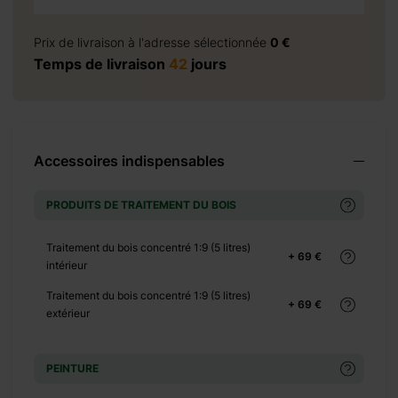
à la demande
Prix de livraison à l'adresse sélectionnée
0 €
Temps de livraison
42
jours
+ 0 €
+ 900 €
Accessoires indispensables
vis
PRODUITS DE TRAITEMENT DU BOIS
Traitement du bois concentré 1:9 (5 litres)
+ 69 €
intérieur
+ 0 €
+ 100 €
Traitement du bois concentré 1:9 (5 litres)
+ 69 €
extérieur
+ 0 €
+ 90 €
PEINTURE
+ 0 €
+ 149 €