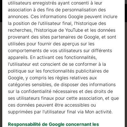
utilisateurs enregistrés ayant consenti à leur
association à des fins de personnalisation des
annonces. Ces informations Google peuvent inclure
la position de l'utilisateur final, l'historique des
recherches, l'historique de YouTube et les données
Qualité / garantie / conseil
provenant des sites partenaires de Google, et sont
utilisées pour fournir des aperçus sur les
comportements de vos utilisateurs sur différents
appareils. En activant ces fonctionnalités,
l'utilisateur est conscient de se conformer à la
Qualité
politique sur les fonctionnalités publicitaires de
Google, y compris les règles relatives aux
Nous sommes actifs dans le domaine de la fabrication
catégories sensibles, de disposer des informations
de structures en bois depuis 2004. Au cours de ces
sur la confidentialité nécessaires et des droits de
années, nous avons sélectionné les meilleurs
ses utilisateurs finaux pour cette association, et que
fournisseurs de bois. Nous utilisons exclusivement du
ces données peuvent être accessibles ou
sapin nordique à croissance lente provenant de forêts
supprimées par l'utilisateur final via Mon activité.
certifiées FSC en Europe du Nord.
Responsabilité de Google concernant les
Le bois de sapin nordique se distingue par ses