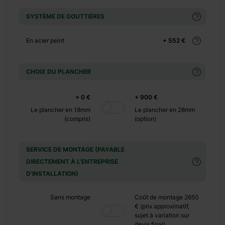
+ 160 €
SYSTÈME DE GOUTTIÈRES
+ 0 €
+ 240 €
En acier peint
+ 552 €
CHOIX DU PLANCHER
+ 0 €
+ 900 €
Le plancher en 18mm
Le plancher en 28mm
qui peut devenir une
(compris)
(option)
émentaire dans votre
urier 1 dispose d’une
SERVICE DE MONTAGE (PAYABLE
alier où vous pouvez
DIRECTEMENT À L'ENTREPRISE
nt réalisée en bois
D'INSTALLATION)
ardin.
Sans montage
Coût de montage 2650
€ (prix approximatif,
sujet à variation sur
devis final)