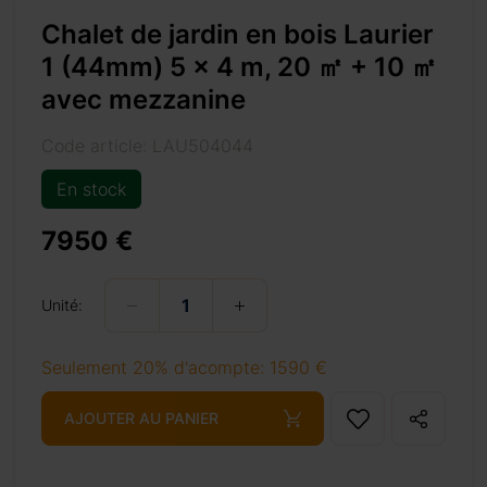
Chalet de jardin en bois Laurier
1 (44mm) 5 x 4 m, 20 ㎡ + 10 ㎡
avec mezzanine
%a1-10-%e3%8e%a1-avec-mezzanine/
Code article: LAU504044
En stock
7950 €
+ 69 €
Unité:
+ 69 €
Seulement 20% d'acompte: 1590 €
AJOUTER AU PANIER
+ 155 €