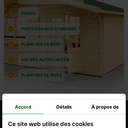
PAROIS
PORTES EN BOIS STANDARD
PLANCHER EN BOIS
SOLIVES AUTOCLAVÉES
PLANCHES DE RIVES
Accord
Détails
À propos de
Produits similaires
Ce site web utilise des cookies