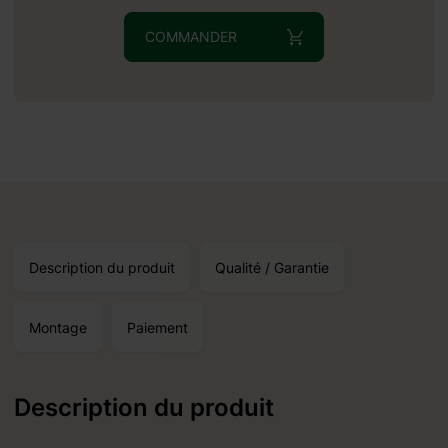
COMMANDER
une réception autour du:
17.09.2026
oduits standard et un
Description du produit
Qualité / Garantie
Montage
Paiement
Description du produit