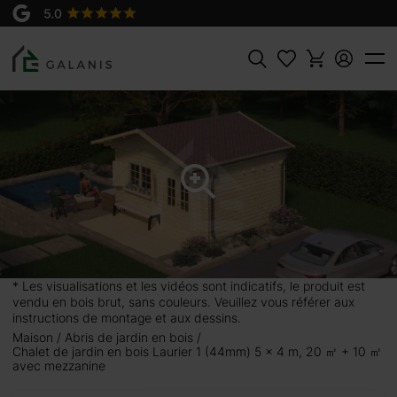
Produit:
AJOUTER AU
Laurier 1 Madriers en 44 mm
PANIER
7950 €
Rechercher
20 ㎡ + 10 ㎡
qui peut devenir une
émentaire dans votre
urier 1 dispose d’une
alier où vous pouvez
* Les visualisations et les vidéos sont indicatifs, le produit est
nt réalisée en bois
vendu en bois brut, sans couleurs. Veuillez vous référer aux
ardin.
instructions de montage et aux dessins.
Maison
Abris de jardin en bois
Chalet de jardin en bois Laurier 1 (44mm) 5 x 4 m, 20 ㎡ + 10 ㎡
avec mezzanine