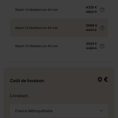
4320 €
Raisin 14 Madriers en 44 mm
4800 €
+ 155 €
3969 €
Raisin 12 Madriers en 44 mm
4410 €
3024 €
Raisin 10 Madriers en 44 mm
+ 280 €
3360 €
0 €
Coût de livraison
+ 1100 €
Livraison
+ 552 €
France Métropolitaine
à la demande