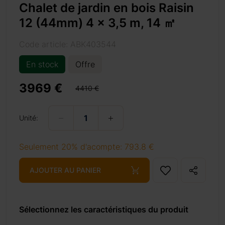
Chalet de jardin en bois Raisin
12 (44mm) 4 x 3,5 m, 14 ㎡
Code article: ABK403544
En stock
Offre
3969 €
14-%e3%8e%a1/
4410 €
Unité:
+ 69 €
Seulement 20% d'acompte: 793.8 €
AJOUTER AU PANIER
+ 69 €
Sélectionnez les caractéristiques du produit