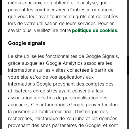
ALISSO 4 (34mm) 7x3m, 21㎡
médias sociaux, de publicité et d'analyse, qui
peuvent les combiner avec d'autres informations
Prix à partir de
que vous leur avez fournies ou qu'ils ont collectées
3300 €
lors de votre utilisation de leurs services. Pour en
savoir plus, veuillez lire notre
politique de cookies.
Plus d'informations
Google signals
Le site utilise les fonctionnalités de Google Signals,
grâce auxquelles Google Analytics associera les
informations sur les visites collectées à partir de
votre site et/ou de vos applications aux
informations Google provenant des comptes des
Qualité / garantie / conseil
utilisateurs enregistrés ayant consenti à leur
association à des fins de personnalisation des
annonces. Ces informations Google peuvent inclure
la position de l'utilisateur final, l'historique des
recherches, l'historique de YouTube et les données
Qualité
provenant des sites partenaires de Google, et sont