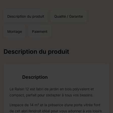
Description du produit
Qualité / Garantie
Montage
Paiement
Description du produit
on autour du:
18.09.2026
Description
Le Raisin 12 est l’abri de jardin en bois polyvalent et
compact, parfait pour s’adapter à tous vos besoins.
 pour les
re.
L’espace de 14 m² et la présence d’une porte vitrée font
de cet abri l’endroit idéal pour vous adonner à vos loisirs