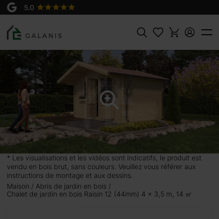
Produit:
AJOUTER AU
Raisin 12 Madriers en 44 mm
PANIER
3969 €
4410 €
Rechercher
 3,5 m,
pour
ndroit idéal
* Les visualisations et les vidéos sont indicatifs, le produit est
vendu en bois brut, sans couleurs. Veuillez vous référer aux
rfaitement
instructions de montage et aux dessins.
Maison
Abris de jardin en bois
vec l’abri
Chalet de jardin en bois Raisin 12 (44mm) 4 x 3,5 m, 14 ㎡