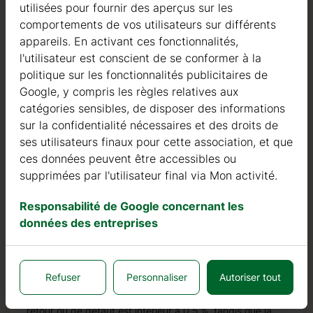
utilisées pour fournir des aperçus sur les
Nous sommes actifs dans le domaine de la fabrication
comportements de vos utilisateurs sur différents
de structures en bois depuis 2004. Au cours de ces
appareils. En activant ces fonctionnalités,
années, nous avons sélectionné les meilleurs
l'utilisateur est conscient de se conformer à la
fournisseurs de bois. Nous utilisons exclusivement du
politique sur les fonctionnalités publicitaires de
sapin nordique à croissance lente provenant de forêts
Google, y compris les règles relatives aux
certifiées FSC en Europe du Nord.
catégories sensibles, de disposer des informations
Le bois de sapin nordique se distingue par ses
sur la confidentialité nécessaires et des droits de
caractéristiques idéales dans la construction de maisons
ses utilisateurs finaux pour cette association, et que
en bois. Il est de couleur très claire, avec peu de nœuds,
ces données peuvent être accessibles ou
et est connu pour sa résistance à la pourriture, à la
supprimées par l'utilisateur final via Mon activité.
moisissure et aux insectes.
Responsabilité de Google concernant les
En plus des investissements dans le bois, nous
données des entreprises
continuons à investir dans des machines automatiques
pour pouvoir produire des produits de qualité toujours
plus élevée.
Refuser
Personnaliser
Autoriser tout
Nous pouvons fièrement affirmer que notre taux de
retour ou de défaut est inférieur à 0,5 %, tandis que la