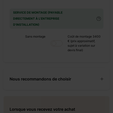
+ 500 €
SERVICE DE MONTAGE (PAYABLE
DIRECTEMENT À L'ENTREPRISE
+ 0 €
D'INSTALLATION)
+ 480 €
Sans montage
Coût de montage 3400
€ (prix approximatif,
sujet à variation sur
+ 0 €
devis final)
+ 160 €
+ 0 €
Nous recommandons de choisir
+ 449 €
+ 0 €
+ 390 €
Lorsque vous recevez votre achat