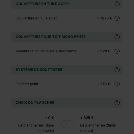
COUVERTURE EN TUILE ACIER
+ 825 €
Couverture en tuile acier
+ 1375 €
COUVERTURE POUR TOIT MONO PENTE
Membrane bitumineuse autocollante
+ 520 €
SYSTÈME DE GOUTTIÈRES
+ 4230
En acier peint
+ 276 €
€
+ 4870
CHOIX DU PLANCHER
€
+ 4970
+ 0 €
+ 825 €
€
Le plancher en 18mm
Le plancher en 28mm
+ 0 €
(compris)
(option)