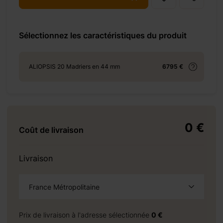
3%8e%a1/
Sélectionnez les caractéristiques du produit
+ 69 €
ALIOPSIS 20 Madriers en 44 mm
6795 €
0 €
+ 69 €
Coût de livraison
Livraison
+ 310 €
France Métropolitaine
à la demande
Prix de livraison à l'adresse sélectionnée
0 €