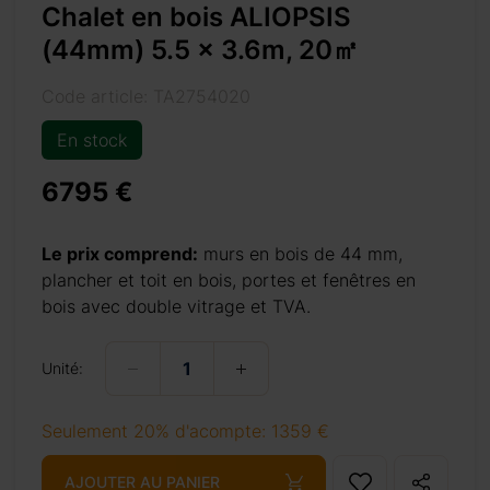
Chalet en bois ALIOPSIS
prête à
(44mm) 5.5 x 3.6m, 20㎡
vous et
rmettre
Code article: TA2754020
usieurs
ur, vous
En stock
peuvent
e table
6795 €
t, vous
soit la
Le prix comprend:
murs en bois de 44 mm,
, jetez
plancher et toit en bois, portes et fenêtres en
és.
bois avec double vitrage et TVA.
Unité:
Seulement 20% d'acompte: 1359 €
AJOUTER AU PANIER