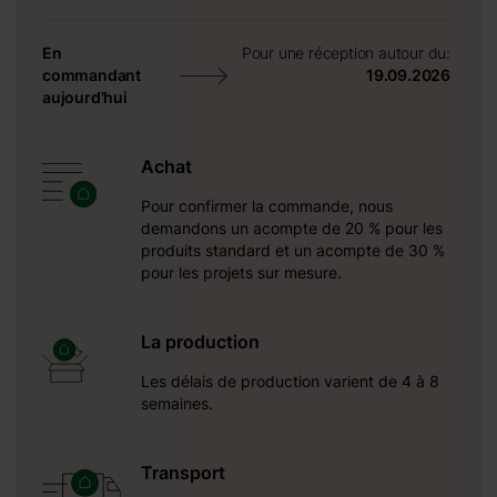
+ 0 €
 1100 €
En
Pour une réception autour du:
commandant
19.09.2026
aujourd'hui
+ 0 €
+ 480 €
Achat
+ 0 €
+ 600 €
Pour confirmer la commande, nous
demandons un acompte de 20 % pour les
produits standard et un acompte de 30 %
pour les projets sur mesure.
La production
Les délais de production varient de 4 à 8
semaines.
prête à
vous et
rmettre
Transport
usieurs