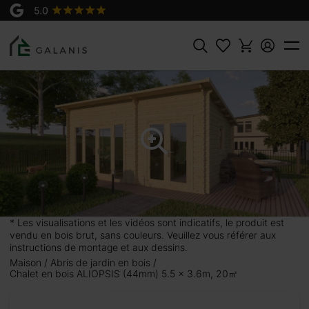
Produit:
AJOUTER AU
ALIOPSIS 20 Madriers en 44 mm
PANIER
6795 €
Rechercher
* Les visualisations et les vidéos sont indicatifs, le produit est
vendu en bois brut, sans couleurs. Veuillez vous référer aux
instructions de montage et aux dessins.
Maison
Abris de jardin en bois
m, 20
Chalet en bois ALIOPSIS (44mm) 5.5 x 3.6m, 20㎡