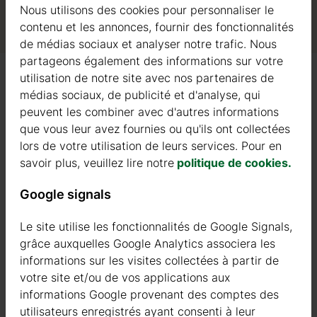
Nous utilisons des cookies pour personnaliser le
contenu et les annonces, fournir des fonctionnalités
de médias sociaux et analyser notre trafic. Nous
partageons également des informations sur votre
utilisation de notre site avec nos partenaires de
médias sociaux, de publicité et d'analyse, qui
peuvent les combiner avec d'autres informations
FENÊTRES EN BOIS STANDARD
que vous leur avez fournies ou qu'ils ont collectées
tour du:
lors de votre utilisation de leurs services. Pour en
09.2026
savoir plus, veuillez lire notre
politique de cookies.
PAROIS
Google signals
PORTES EN BOIS STANDARD
Le site utilise les fonctionnalités de Google Signals,
 20 %
PLANCHER EN BOIS
grâce auxquelles Google Analytics associera les
ets sur
informations sur les visites collectées à partir de
votre site et/ou de vos applications aux
SOLIVES AUTOCLAVÉES
informations Google provenant des comptes des
utilisateurs enregistrés ayant consenti à leur
PLANCHES DE RIVES