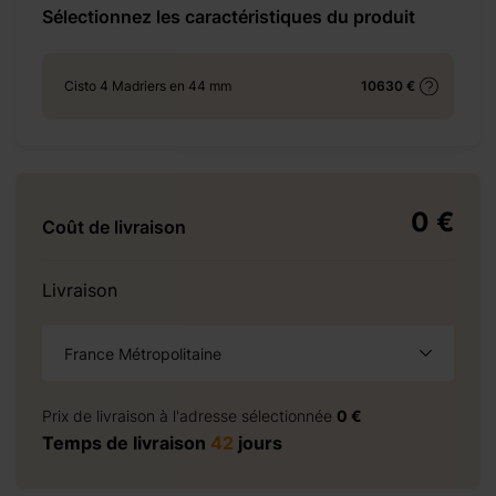
Sélectionnez les caractéristiques du produit
+ 310 €
Cisto 4 Madriers en 44 mm
10630 €
+ 525 €
0 €
Coût de livraison
+ 2090 €
Livraison
France Métropolitaine
à la demande
+ 690 €
Prix de livraison à l'adresse sélectionnée
0 €
Temps de livraison
42
jours