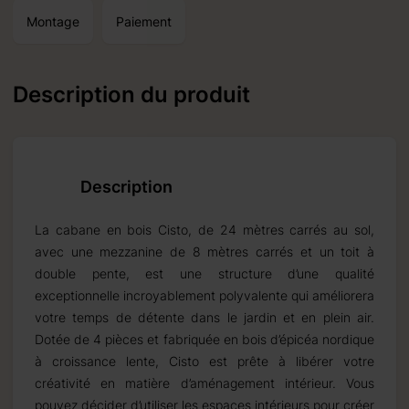
Montage
Paiement
ne réception autour du:
Description du produit
17.09.2026
Description
produits standard et
La cabane en bois Cisto, de 24 mètres carrés au sol,
avec une mezzanine de 8 mètres carrés et un toit à
double pente, est une structure d’une qualité
exceptionnelle incroyablement polyvalente qui améliorera
votre temps de détente dans le jardin et en plein air.
Dotée de 4 pièces et fabriquée en bois d’épicéa nordique
à croissance lente, Cisto est prête à libérer votre
créativité en matière d’aménagement intérieur. Vous
pouvez décider d’utiliser les espaces intérieurs pour créer