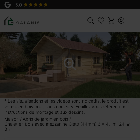
Produit:
AJOUTER AU
Cisto 4 Madriers en 44 mm
PANIER
10630 €
Rechercher
,1 m, 24 ㎡ +
 8 mètres carrés et
ablement polyvalente
tée de 4 pièces et
r votre créativité en
* Les visualisations et les vidéos sont indicatifs, le produit est
ntérieurs pour créer
vendu en bois brut, sans couleurs. Veuillez vous référer aux
 ce qui concerne la
instructions de montage et aux dessins.
ler un lit, où vous
Maison
Abris de jardin en bois
Chalet en bois avec mezzanine Cisto (44mm) 6 x 4,1 m, 24 ㎡ +
antes loin du stress
8 ㎡