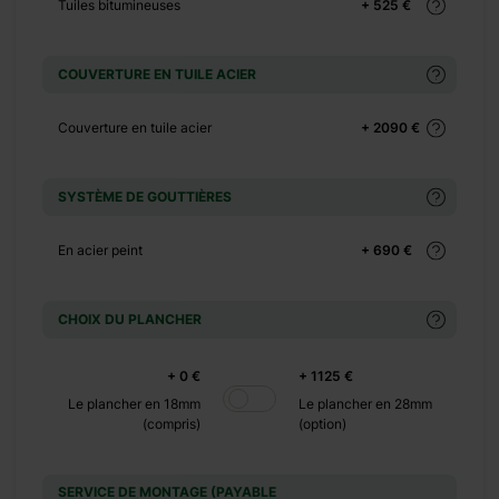
+ 0 €
Tuiles bitumineuses
+ 525 €
+ 149 €
+ 0 €
COUVERTURE EN TUILE ACIER
+ 500 €
Couverture en tuile acier
+ 2090 €
+ 0 €
+ 585 €
+ 0 €
SYSTÈME DE GOUTTIÈRES
+ 240 €
En acier peint
+ 690 €
+ 0 €
+ 390 €
CHOIX DU PLANCHER
+ 0 €
+ 1100 €
+ 0 €
+ 1125 €
+ 0 €
Le plancher en 18mm
Le plancher en 28mm
+ 480 €
(compris)
(option)
+ 0 €
+ 600 €
SERVICE DE MONTAGE (PAYABLE