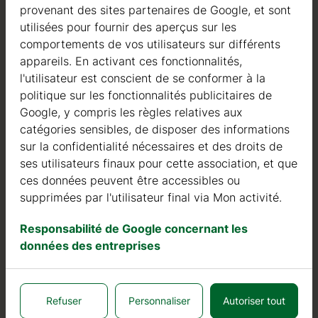
provenant des sites partenaires de Google, et sont
Qualité
utilisées pour fournir des aperçus sur les
comportements de vos utilisateurs sur différents
Nous sommes actifs dans le domaine de la fabrication
appareils. En activant ces fonctionnalités,
de structures en bois depuis 2004. Au cours de ces
l'utilisateur est conscient de se conformer à la
années, nous avons sélectionné les meilleurs
politique sur les fonctionnalités publicitaires de
fournisseurs de bois. Nous utilisons exclusivement du
Google, y compris les règles relatives aux
sapin nordique à croissance lente provenant de forêts
catégories sensibles, de disposer des informations
certifiées FSC en Europe du Nord.
sur la confidentialité nécessaires et des droits de
Le bois de sapin nordique se distingue par ses
ses utilisateurs finaux pour cette association, et que
caractéristiques idéales dans la construction de maisons
ces données peuvent être accessibles ou
en bois. Il est de couleur très claire, avec peu de nœuds,
supprimées par l'utilisateur final via Mon activité.
et est connu pour sa résistance à la pourriture, à la
Responsabilité de Google concernant les
moisissure et aux insectes.
données des entreprises
En plus des investissements dans le bois, nous
continuons à investir dans des machines automatiques
pour pouvoir produire des produits de qualité toujours
Refuser
Personnaliser
Autoriser tout
plus élevée.