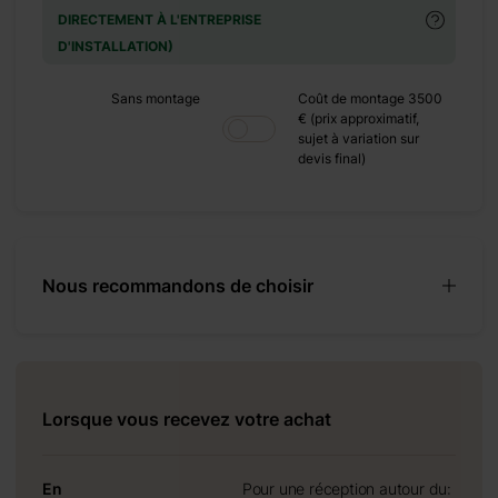
DIRECTEMENT À L'ENTREPRISE
D'INSTALLATION)
Sans montage
Coût de montage 3500
€ (prix approximatif,
sujet à variation sur
devis final)
 8 mètres carrés et
ablement polyvalente
tée de 4 pièces et
r votre créativité en
ntérieurs pour créer
Nous recommandons de choisir
 ce qui concerne la
ler un lit, où vous
antes loin du stress
Lorsque vous recevez votre achat
En
Pour une réception autour du: