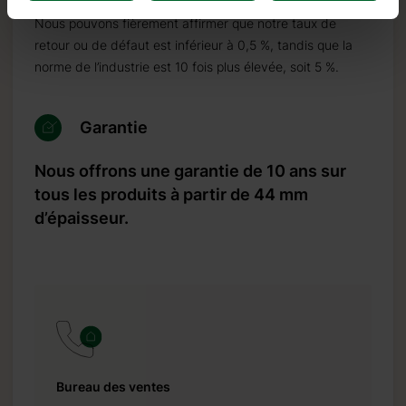
Nous pouvons fièrement affirmer que notre taux de
retour ou de défaut est inférieur à 0,5 %, tandis que la
norme de l’industrie est 10 fois plus élevée, soit 5 %.
Garantie
Nous offrons une garantie de 10 ans sur
tous les produits à partir de 44 mm
d’épaisseur.
Bureau des ventes