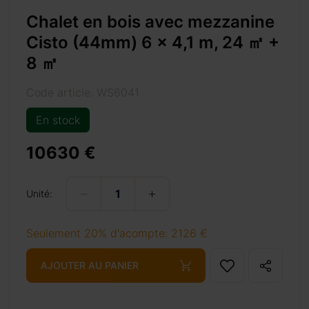
Chalet en bois avec mezzanine
Cisto (44mm) 6 x 4,1 m, 24 ㎡ +
8 ㎡
Code article: WS6041
En stock
e3%8e%a1-8-%e3%8e%a1/
10630 €
Unité:
+ 69 €
Seulement 20% d'acompte: 2126 €
AJOUTER AU PANIER
+ 69 €