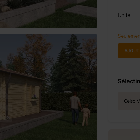
Unité:
Seulemen
AJOUT
Sélectio
Gelso M