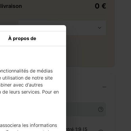
0 €
livraison
France Métropolitaine
à la demande
À propos de
raison à l'adresse sélectionnée
0 €
 livraison
42
jours
onctionnalités de médias
utilisation de notre site
mbiner avec d'autres
ires indispensables
n de leurs services. Pour en
TS DE TRAITEMENT DU BOIS
 associera les informations
Traitement du bois concentré 1:9 (5