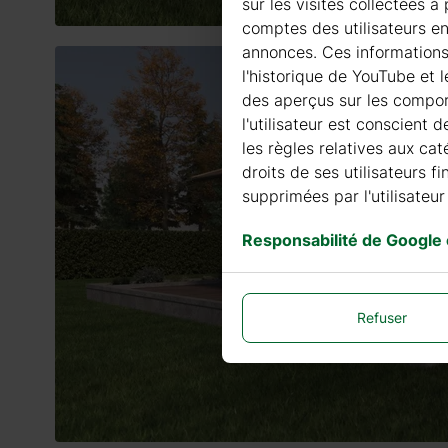
sur les visites collectées 
comptes des utilisateurs en
annonces. Ces informations G
l'historique de YouTube et 
des aperçus sur les comport
l'utilisateur est conscient 
les règles relatives aux cat
droits de ses utilisateurs 
supprimées par l'utilisateur 
Responsabilité de Google
Refuser