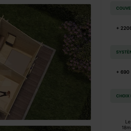
COUVER
+ 220
SYSTÈ
+ 690
CHOIX
Le
18m