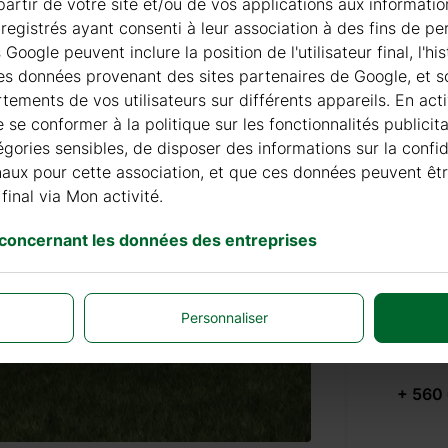
à partir de votre site et/ou de vos applications aux informat
registrés ayant consenti à leur association à des fins de pe
oogle peuvent inclure la position de l'utilisateur final, l'h
+ 69 €
les données provenant des sites partenaires de Google, et so
ements de vos utilisateurs sur différents appareils. En acti
de se conformer à la politique sur les fonctionnalités publici
égories sensibles, de disposer des informations sur la confi
finaux pour cette association, et que ces données peuvent êt
PEINT
final via Mon activité.
 concernant les données des entreprises
+ 310 
Personnaliser
TUILES
+ 560