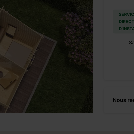
SERVIC
DIRECT
D'INST
S
Nous re