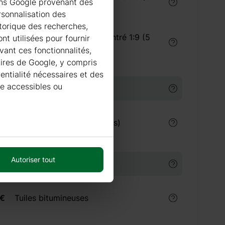
ions Google provenant des
litres) intérieur
rsonnalisation des
istorique des recherches,
Traitement du bois concentré 1:9 (5
nt utilisées pour fournir
litres) extérieur
vant ces fonctionnalités,
taires de Google, y compris
dentialité nécessaires et des
re accessibles ou
URE
€
Peinture Villa Akva (9 litres)
Autoriser tout
 BITUMINEUSES
 €
Tuiles bitumineuses