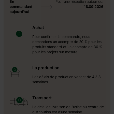
En
Pour une réception autour du:
commandant
18.09.2026
aujourd'hui
+ 0 €
 390 €
+ 0 €
Achat
1100 €
Pour confirmer la commande, nous
demandons un acompte de 20 % pour les
produits standard et un acompte de 30 %
+ 0 €
pour les projets sur mesure.
 480 €
+ 0 €
La production
 600 €
Les délais de production varient de 4 à 8
semaines.
Transport
Le délai de livraison de l'usine au centre de
distribution est d'une semaine.