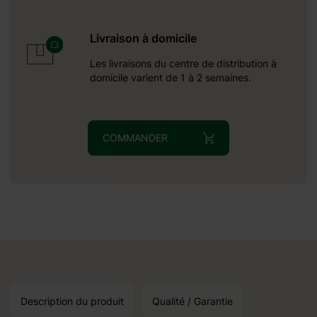
épicéa
ment à
Livraison à domicile
mineux
nosité
Les livraisons du centre de distribution à
ue vous
domicile varient de 1 à 2 semaines.
sissent
les en
es pour
COMMANDER
ême un
ajouts
ection
Description du produit
Qualité / Garantie