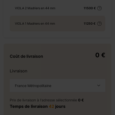
VIOLA 2 Madriers en 44 mm
11500 €
%8e%a1/
VIOLA 1 Madriers en 44 mm
11250 €
+ 69 €
0 €
Coût de livraison
+ 69 €
Livraison
France Métropolitaine
à la demande
 310 €
Prix de livraison à l'adresse sélectionnée
0 €
Temps de livraison
42
jours