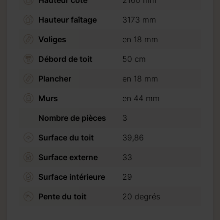
Hauteur côté
2160 mm
Hauteur faîtage
3173 mm
Voliges
en 18 mm
our du:
9.2026
Débord de toit
50 cm
Plancher
en 18 mm
Murs
en 44 mm
e 20 %
Nombre de pièces
3
ojets
Surface du toit
39,86
Surface externe
33
Surface intérieure
29
Pente du toit
20 degrés