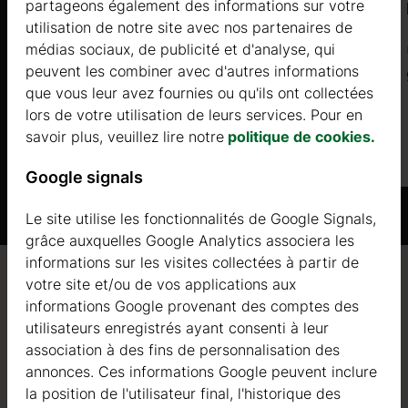
partageons également des informations sur votre
BUGOLA (44mm) 6x6m, 27㎡+8㎡
utilisation de notre site avec nos partenaires de
médias sociaux, de publicité et d'analyse, qui
Prix à partir de
peuvent les combiner avec d'autres informations
11500 €
que vous leur avez fournies ou qu'ils ont collectées
lors de votre utilisation de leurs services. Pour en
Plus d'informations
savoir plus, veuillez lire notre
politique de cookies.
Google signals
Le site utilise les fonctionnalités de Google Signals,
grâce auxquelles Google Analytics associera les
informations sur les visites collectées à partir de
votre site et/ou de vos applications aux
Qualité / garantie / conseil
informations Google provenant des comptes des
utilisateurs enregistrés ayant consenti à leur
association à des fins de personnalisation des
annonces. Ces informations Google peuvent inclure
Qualité
la position de l'utilisateur final, l'historique des