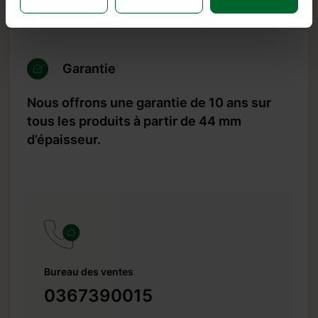
retour ou de défaut est inférieur à 0,5 %, tandis que la
norme de l’industrie est 10 fois plus élevée, soit 5 %.
Garantie
Nous offrons une garantie de 10 ans sur
tous les produits à partir de 44 mm
d’épaisseur.
Bureau des ventes
0367390015