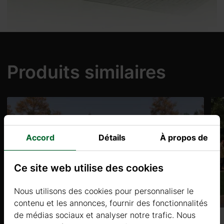
x
es
rs
Produits similaires
it 5
Accord
Détails
À propos de
Ce site web utilise des cookies
 à
Nous utilisons des cookies pour personnaliser le
contenu et les annonces, fournir des fonctionnalités
de médias sociaux et analyser notre trafic. Nous