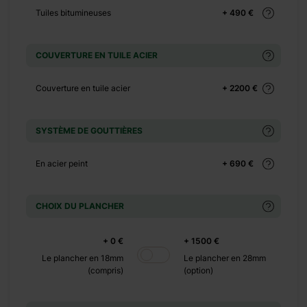
Tuiles bitumineuses
+ 490 €
+ 1500
€
COUVERTURE EN TUILE ACIER
Couverture en tuile acier
+ 2200 €
SYSTÈME DE GOUTTIÈRES
En acier peint
+ 690 €
+ 0 €
 200 €
CHOIX DU PLANCHER
+ 0 €
+ 0 €
+ 1500 €
 180 €
Le plancher en 18mm
Le plancher en 28mm
(compris)
(option)
+ 0 €
 140 €