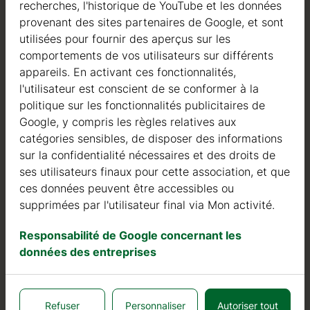
recherches, l'historique de YouTube et les données
Nous sommes actifs dans le domaine de la fabrication
provenant des sites partenaires de Google, et sont
de structures en bois depuis 2004. Au cours de ces
utilisées pour fournir des aperçus sur les
années, nous avons sélectionné les meilleurs
comportements de vos utilisateurs sur différents
fournisseurs de bois. Nous utilisons exclusivement du
appareils. En activant ces fonctionnalités,
sapin nordique à croissance lente provenant de forêts
l'utilisateur est conscient de se conformer à la
certifiées FSC en Europe du Nord.
politique sur les fonctionnalités publicitaires de
Google, y compris les règles relatives aux
Le bois de sapin nordique se distingue par ses
catégories sensibles, de disposer des informations
caractéristiques idéales dans la construction de maisons
sur la confidentialité nécessaires et des droits de
en bois. Il est de couleur très claire, avec peu de nœuds,
rser un
ses utilisateurs finaux pour cette association, et que
et est connu pour sa résistance à la pourriture, à la
olde
ces données peuvent être accessibles ou
moisissure et aux insectes.
caire.
supprimées par l'utilisateur final via Mon activité.
En plus des investissements dans le bois, nous
Responsabilité de Google concernant les
isés.
continuons à investir dans des machines automatiques
données des entreprises
.
pour pouvoir produire des produits de qualité toujours
plus élevée.
es
Nous pouvons fièrement affirmer que notre taux de
Refuser
Personnaliser
Autoriser tout