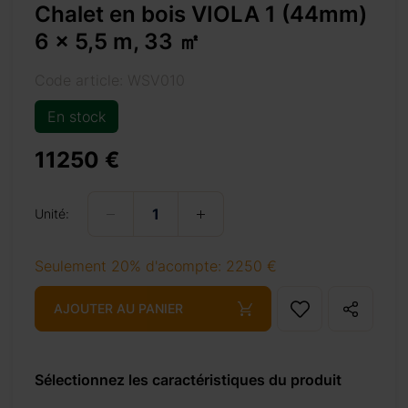
Chalet en bois VIOLA 1 (44mm)
épicéa
ment à
6 x 5,5 m, 33 ㎡
mineux
Code article: WSV010
nosité
ue vous
En stock
sissent
les en
11250 €
es pour
ême un
ajouts
Unité:
ection
Seulement 20% d'acompte: 2250 €
AJOUTER AU PANIER
Sélectionnez les caractéristiques du produit