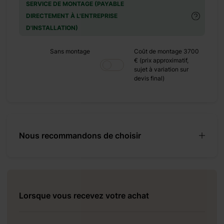
SERVICE DE MONTAGE (PAYABLE
+ 0 €
DIRECTEMENT À L'ENTREPRISE
 130 €
D'INSTALLATION)
+ 0 €
Sans montage
Coût de montage 3700
€ (prix approximatif,
 149 €
sujet à variation sur
+ 0 €
devis final)
 585 €
Nous recommandons de choisir
+ 0 €
 480 €
Lorsque vous recevez votre achat
+ 0 €
 500 €