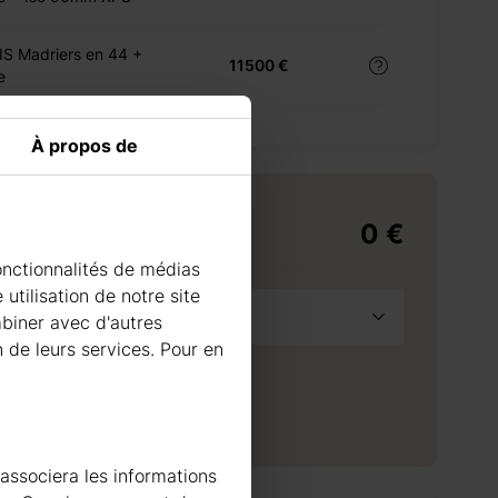
S Madriers en 44 +
11500 €
e
À propos de
0 €
livraison
onctionnalités de médias
utilisation de notre site
France Métropolitaine
mbiner avec d'autres
n de leurs services. Pour en
à la demande
raison à l'adresse sélectionnée
0 €
 livraison
70
jours
 associera les informations