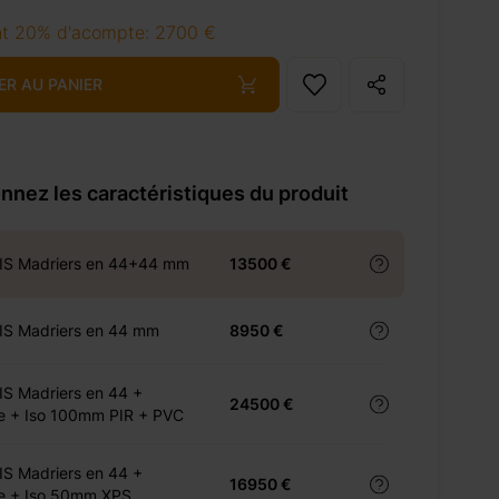
t 20% d'acompte: 2700 €
ER AU PANIER
nnez les caractéristiques du produit
IS Madriers en 44+44 mm
13500 €
IS Madriers en 44 mm
8950 €
S Madriers en 44 +
24500 €
e + Iso 100mm PIR + PVC
S Madriers en 44 +
16950 €
e + Iso 50mm XPS