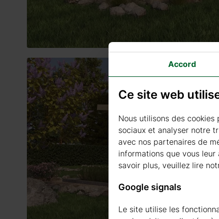
Accord
Ce site web utili
Nous utilisons des cookies 
sociaux et analyser notre t
avec nos partenaires de méd
informations que vous leur a
savoir plus, veuillez lire not
Google signals
Le site utilise les fonctio