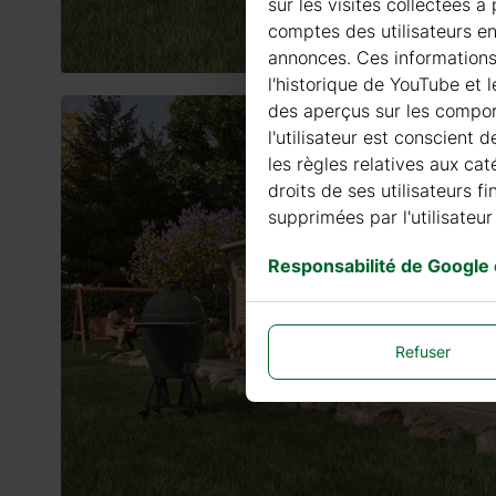
sur les visites collectées 
comptes des utilisateurs en
annonces. Ces informations G
l'historique de YouTube et 
des aperçus sur les comport
l'utilisateur est conscient 
les règles relatives aux cat
droits de ses utilisateurs 
supprimées par l'utilisateur 
Responsabilité de Google
Refuser