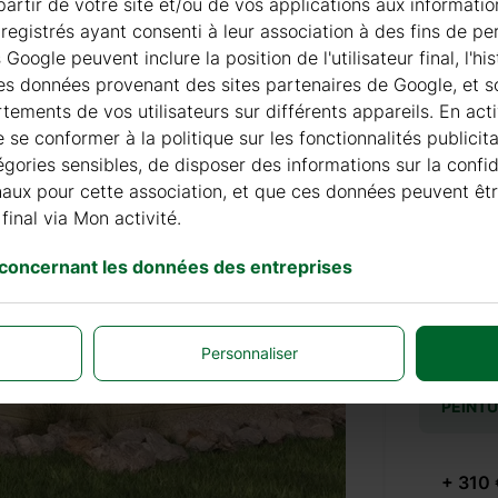
à partir de votre site et/ou de vos applications aux informat
registrés ayant consenti à leur association à des fins de pe
Accesso
oogle peuvent inclure la position de l'utilisateur final, l'h
les données provenant des sites partenaires de Google, et so
ements de vos utilisateurs sur différents appareils. En acti
PRODUI
de se conformer à la politique sur les fonctionnalités publici
égories sensibles, de disposer des informations sur la confi
finaux pour cette association, et que ces données peuvent êt
+ 69 €
final via Mon activité.
 concernant les données des entreprises
+ 69 €
Personnaliser
PEINT
+ 310 