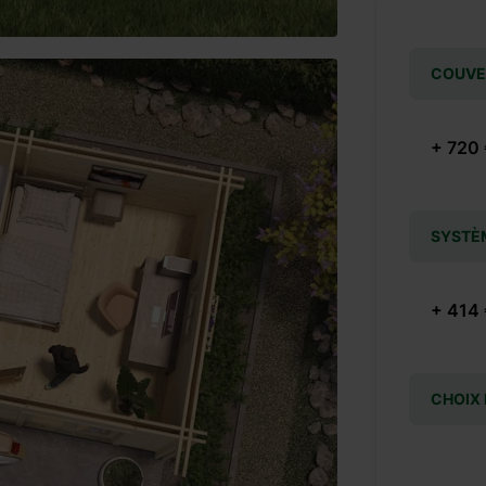
COUVE
+ 720
SYSTÈ
+ 414
CHOIX