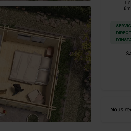
Le
18m
SERVIC
DIRECT
D'INST
S
Nous re