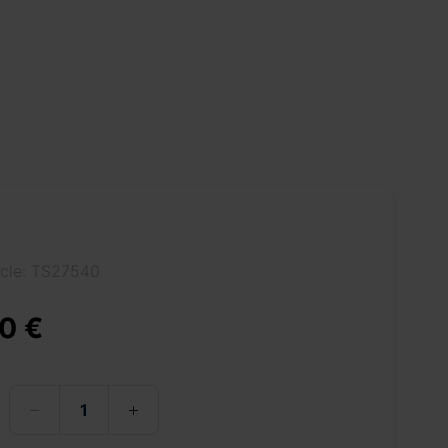
icle: TS27540
0 €