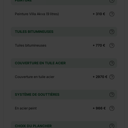
PEINTURE
+ 0 €
+ 360 €
Peinture Villa Akva (9 litres)
+ 310 €
+ 0 €
+ 65 €
TUILES BITUMINEUSES
+ 0 €
+ 500 €
Tuiles bitumineuses
+ 770 €
+ 0 €
+ 390 €
COUVERTURE EN TUILE ACIER
+ 0 €
Couverture en tuile acier
+ 2970 €
+ 1100 €
+ 0 €
+ 480 €
SYSTÈME DE GOUTTIÈRES
+ 0 €
En acier peint
+ 966 €
+ 600 €
+ 0 €
CHOIX DU PLANCHER
+ 149 €