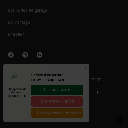
Les portes de garage
Le montage
Entretien
Chalet en bois
Horaire d'ouverture:
40-60 mq
60-80 mq
Avec terrasse
un étage
Lu-Ve - 08:00-16:30
Abri en bois
Responsable
0367390015
16-20-mq
20-mq
20-30 mq
30-40 mq
40-mq
de vente
BAPTISTE
9-12 mq
Avec terrasse
QUESTION / DEVIS
© Copyright 2026
Cookies et Politique de confidentialité
Conversation en direct
touched by
digitouch!