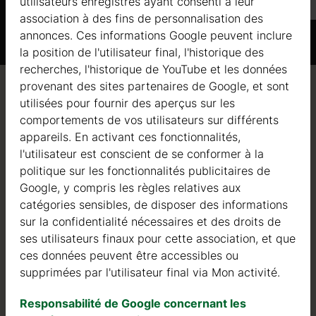
utilisateurs enregistrés ayant consenti à leur
association à des fins de personnalisation des
annonces. Ces informations Google peuvent inclure
la position de l'utilisateur final, l'historique des
recherches, l'historique de YouTube et les données
provenant des sites partenaires de Google, et sont
Qualité / garantie / conseil
utilisées pour fournir des aperçus sur les
comportements de vos utilisateurs sur différents
appareils. En activant ces fonctionnalités,
l'utilisateur est conscient de se conformer à la
politique sur les fonctionnalités publicitaires de
Qualité
Google, y compris les règles relatives aux
catégories sensibles, de disposer des informations
Nous sommes actifs dans le domaine de la fabrication
sur la confidentialité nécessaires et des droits de
de structures en bois depuis 2004. Au cours de ces
ses utilisateurs finaux pour cette association, et que
années, nous avons sélectionné les meilleurs
ces données peuvent être accessibles ou
fournisseurs de bois. Nous utilisons exclusivement du
supprimées par l'utilisateur final via Mon activité.
sapin nordique à croissance lente provenant de forêts
certifiées FSC en Europe du Nord.
Responsabilité de Google concernant les