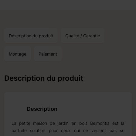
Description du produit
Qualité / Garantie
une réception autour du:
15.10.2026
Montage
Paiement
Description du produit
oduits standard et un
Description
La petite maison de jardin en bois Belmontia est la
parfaite solution pour ceux qui ne veulent pas se