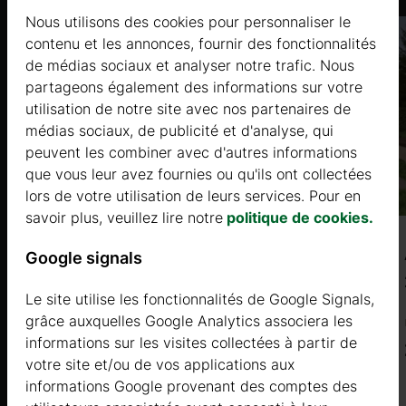
Nous utilisons des cookies pour personnaliser le
contenu et les annonces, fournir des fonctionnalités
de médias sociaux et analyser notre trafic. Nous
partageons également des informations sur votre
utilisation de notre site avec nos partenaires de
médias sociaux, de publicité et d'analyse, qui
peuvent les combiner avec d'autres informations
que vous leur avez fournies ou qu'ils ont collectées
lors de votre utilisation de leurs services. Pour en
savoir plus, veuillez lire notre
politique de cookies.
BARTONIA (44+44mm) 10,2×5,1 m, 42
Google signals
㎡+10 ㎡
Le site utilise les fonctionnalités de Google Signals,
grâce auxquelles Google Analytics associera les
Prix à partir de
informations sur les visites collectées à partir de
20500 €
votre site et/ou de vos applications aux
informations Google provenant des comptes des
Plus d'informations