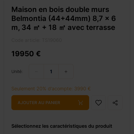
ains fonctionnelle à
Maison en bois double murs
Belmontia (44+44mm) 8,7 x 6
m, 34 ㎡ + 18 ㎡ avec terrasse
Code article: TS19060
19950 €
-%e3%8e%a1-18-%e3%8e%a1-avec-terrasse/
Unité:
Seulement 20% d'acompte: 3990 €
AJOUTER AU PANIER
+ 69 €
Sélectionnez les caractéristiques du produit
+ 69 €