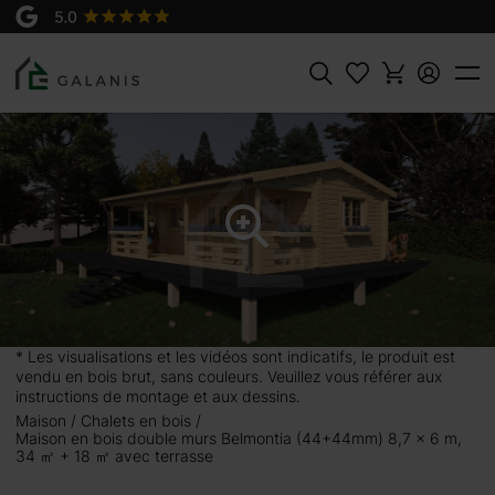
Produit:
AJOUTER AU
Belmontia Madriers en 44+44 mm
PANIER
19950 €
Rechercher
,7 x 6 m, 34
qui ne veulent pas se
ratique et résistante
 en 3 grandes pièces.
, à l’intérieur, vous
* Les visualisations et les vidéos sont indicatifs, le produit est
s à votre goût. Vous
vendu en bois brut, sans couleurs. Veuillez vous référer aux
re un repas. Idéale
instructions de montage et aux dessins.
rofiter pleinement de
Maison
Chalets en bois
Maison en bois double murs Belmontia (44+44mm) 8,7 x 6 m,
lutions optionnels et
34 ㎡ + 18 ㎡ avec terrasse
 un abri pour le bois