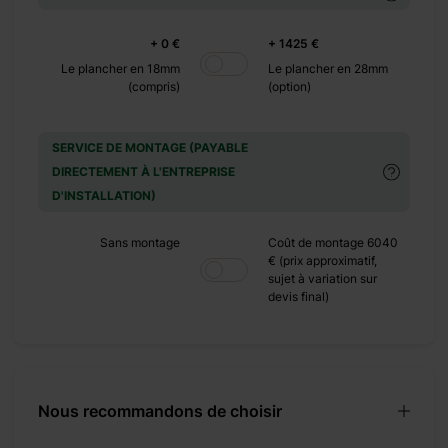
+ 0 €
+ 1425 €
Le plancher en 18mm
Le plancher en 28mm
(compris)
(option)
SERVICE DE MONTAGE (PAYABLE
qui ne veulent pas se
DIRECTEMENT À L'ENTREPRISE
ratique et résistante
D'INSTALLATION)
 en 3 grandes pièces.
, à l’intérieur, vous
Sans montage
Coût de montage 6040
s à votre goût. Vous
€ (prix approximatif,
sujet à variation sur
re un repas. Idéale
devis final)
rofiter pleinement de
utions optionnels et
 un abri pour le bois
ains fonctionnelle à
Nous recommandons de choisir