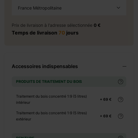
France Métropolitaine
à la demande
+ 0 €
Prix de livraison à l'adresse sélectionnée
0 €
+ 1425 €
Temps de livraison
70
jours
vis
Accessoires indispensables
PRODUITS DE TRAITEMENT DU BOIS
+ 3725 €
+ 4843 €
Traitement du bois concentré 1:9 (5 litres)
+ 5029 €
+ 69 €
intérieur
+ 0 €
Traitement du bois concentré 1:9 (5 litres)
+ 400 €
+ 69 €
extérieur
+ 0 €
+ 70 €