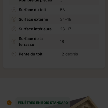
 de 20 %. (30 % pour un
Surface du toit
58
 crédit ou virement
Surface externe
34+18
Surface intérieure
28+17
er que nous n’acceptons
Surface de la
18
terrasse
iquant sur “Procéder au
Pente du toit
12 degrés
FENÊTRES EN BOIS STANDARD