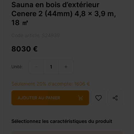
Sauna en bois d’extérieur
Cenere 2 (44mm) 4,8 x 3,9 m,
acieux,
18 ㎡
Code article: S24839
tandis que
de sauna.
8030 €
 des canapés
er des
Unité:
uttières, et
in encore
Seulement 20% d'acompte: 1606 €
asis de
AJOUTER AU PANIER
Sélectionnez les caractéristiques du produit