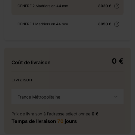
CENERE 2 Madriers en 44 mm
8030 €
-18-%e3%8e%a1/
CENERE 1 Madriers en 44 mm
8050 €
+ 69 €
0 €
Coût de livraison
Livraison
+ 69 €
France Métropolitaine
à la demande
Prix de livraison à l'adresse sélectionnée
0 €
Temps de livraison
70
jours
+ 155 €