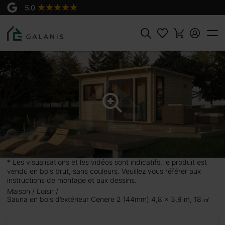
Produit:
AJOUTER AU
CENERE 2 Madriers en 44 mm
PANIER
8030 €
Rechercher
* Les visualisations et les vidéos sont indicatifs, le produit est
vendu en bois brut, sans couleurs. Veuillez vous référer aux
instructions de montage et aux dessins.
Maison
Loisir
Sauna en bois d’extérieur Cenere 2 (44mm) 4,8 x 3,9 m, 18 ㎡
8 x 3,9