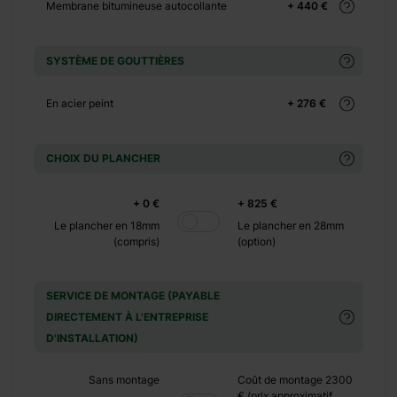
Membrane bitumineuse autocollante
+ 440 €
SYSTÈME DE GOUTTIÈRES
+ 0 €
En acier peint
+ 276 €
+ 240 €
CHOIX DU PLANCHER
+ 0 €
+ 0 €
+ 825 €
+ 160 €
Le plancher en 18mm
Le plancher en 28mm
(compris)
(option)
+ 0 €
SERVICE DE MONTAGE (PAYABLE
+ 500 €
DIRECTEMENT À L'ENTREPRISE
D'INSTALLATION)
+ 0 €
Sans montage
Coût de montage 2300
+ 390 €
€ (prix approximatif,