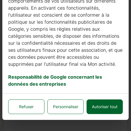
comportements de vos utilisateurs sur différents
fournisseurs de bois. Nous utilisons exclusivement du
appareils. En activant ces fonctionnalités,
sapin nordique à croissance lente provenant de forêts
l'utilisateur est conscient de se conformer à la
certifiées FSC en Europe du Nord.
politique sur les fonctionnalités publicitaires de
Google, y compris les règles relatives aux
Le bois de sapin nordique se distingue par ses
catégories sensibles, de disposer des informations
caractéristiques idéales dans la construction de maisons
sur la confidentialité nécessaires et des droits de
en bois. Il est de couleur très claire, avec peu de nœuds,
ses utilisateurs finaux pour cette association, et que
et est connu pour sa résistance à la pourriture, à la
ces données peuvent être accessibles ou
moisissure et aux insectes.
supprimées par l'utilisateur final via Mon activité.
En plus des investissements dans le bois, nous
Responsabilité de Google concernant les
continuons à investir dans des machines automatiques
données des entreprises
pour pouvoir produire des produits de qualité toujours
plus élevée.
Nous pouvons fièrement affirmer que notre taux de
Refuser
Personnaliser
Autoriser tout
retour ou de défaut est inférieur à 0,5 %, tandis que la
norme de l’industrie est 10 fois plus élevée, soit 5 %.