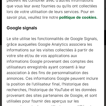
peuvent les combiner avec d'autres informations
Prix à partir de
que vous leur avez fournies ou qu'ils ont collectées
7200 €
lors de votre utilisation de leurs services. Pour en
savoir plus, veuillez lire notre
politique de cookies.
Plus d'informations
Google signals
Le site utilise les fonctionnalités de Google Signals,
grâce auxquelles Google Analytics associera les
informations sur les visites collectées à partir de
votre site et/ou de vos applications aux
Qualité / garantie / conseil
informations Google provenant des comptes des
utilisateurs enregistrés ayant consenti à leur
association à des fins de personnalisation des
annonces. Ces informations Google peuvent inclure
Qualité
la position de l'utilisateur final, l'historique des
recherches, l'historique de YouTube et les données
Nous sommes actifs dans le domaine de la fabrication
provenant des sites partenaires de Google, et sont
de structures en bois depuis 2004. Au cours de ces
utilisées pour fournir des aperçus sur les
années, nous avons sélectionné les meilleurs