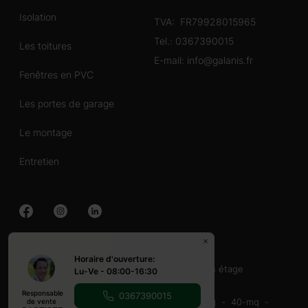
Isolation
TVA: FR79928015965
Tel.:
0367390015
Les toitures
E-mail:
info@galanis.fr
Fenêtres en PVC
Les portes de garage
Le montage
Entretien
Chalet en bois
Horaire d'ouverture:
40-60 mq
60-80 mq
Avec terrasse
un étage
Lu-Ve - 08:00-16:30
Abri en bois
Responsable
0367390015
16-20-mq
20-mq
20-30 mq
30-40 mq
40-mq
de vente