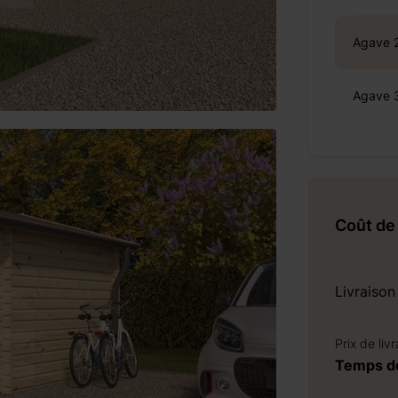
Agave 
Agave 
Coût de 
Livraison
Prix de liv
Temps de