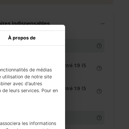
ires indispensables
À propos de
TS DE TRAITEMENT DU BOIS
Traitement du bois concentré 1:9 (5
onctionnalités de médias
litres) intérieur
utilisation de notre site
mbiner avec d'autres
Traitement du bois concentré 1:9 (5
n de leurs services. Pour en
litres) extérieur
URE
 associera les informations