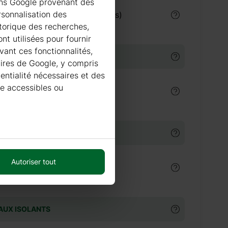
ions Google provenant des
rsonnalisation des
€
Peinture Villa Akva (9 litres)
istorique des recherches,
nt utilisées pour fournir
vant ces fonctionnalités,
 BITUMINEUSES
taires de Google, y compris
dentialité nécessaires et des
re accessibles ou
€
Tuiles bitumineuses
TURE EN TUILE ACIER
Autoriser tout
 €
Couverture en tuile acier
AUX ISOLANTS