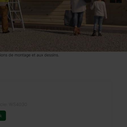
uctions de montage et aux dessins.
icle: WS4030
k