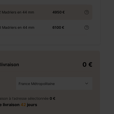
2 Madriers en 44 mm
4950 €
3 Madriers en 44 mm
6100 €
0 €
livraison
France Métropolitaine
à la demande
raison à l'adresse sélectionnée
0 €
 livraison
42
jours