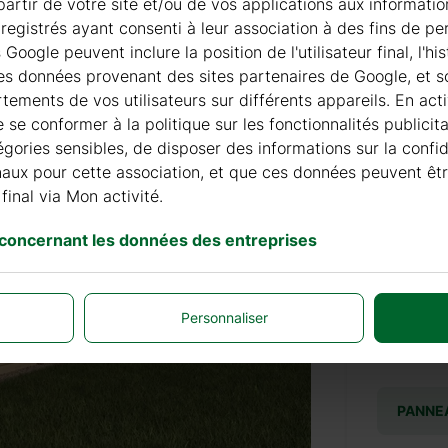
à partir de votre site et/ou de vos applications aux informat
registrés ayant consenti à leur association à des fins de pe
+ 155 
oogle peuvent inclure la position de l'utilisateur final, l'h
les données provenant des sites partenaires de Google, et so
ements de vos utilisateurs sur différents appareils. En acti
TUILES
de se conformer à la politique sur les fonctionnalités publici
égories sensibles, de disposer des informations sur la confi
finaux pour cette association, et que ces données peuvent êt
+ 210 
final via Mon activité.
 concernant les données des entreprises
COUVER
Personnaliser
+ 990
PANNE