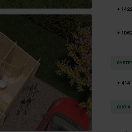
+ 142
+ 106
SYSTÈ
+ 414
CHOIX