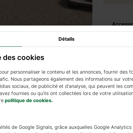
Accesso
Détails
PRODUI
se des cookies
+ 69 €
pour personnaliser le contenu et les annonces, fournir des f
rafic. Nous partageons également des informations sur votre 
ias sociaux, de publicité et d'analyse, qui peuvent les co
+ 69 €
vez fournies ou qu'ils ont collectées lors de votre utilisatio
re
politique de cookies.
PEINT
nnalités de Google Signals, grâce auxquelles Google Analytics