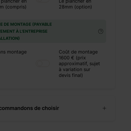
 plancher en
Le plancher en
m (compris)
28mm (option)
E DE MONTAGE (PAYABLE
EMENT À L'ENTREPRISE
ALLATION)
ans montage
Coût de montage
1600 € (prix
approximatif, sujet
à variation sur
devis final)
commandons de choisir