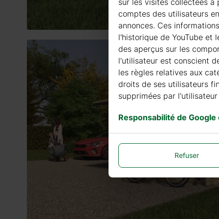
sur les visites collectées 
comptes des utilisateurs en
annonces. Ces informations G
l'historique de YouTube et 
des aperçus sur les comport
l'utilisateur est conscient 
les règles relatives aux cat
droits de ses utilisateurs 
supprimées par l'utilisateur 
Responsabilité de Google
Refuser