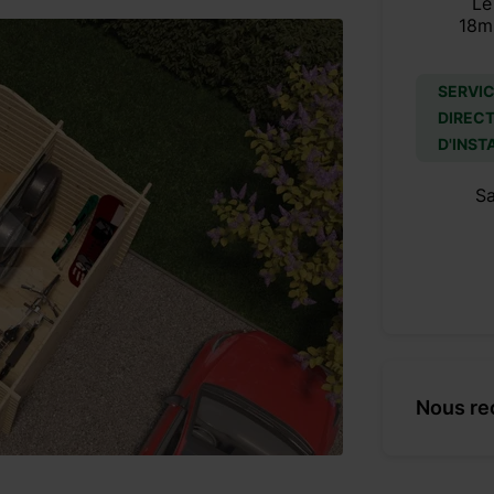
Le
18m
SERVIC
DIRECT
D'INST
S
Nous re