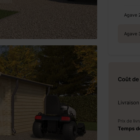
Agave 
Agave 
Coût de 
Livraison
Prix de liv
Temps de