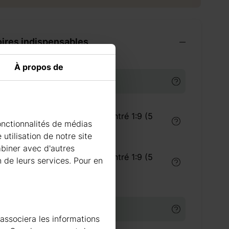
ires indispensables
À propos de
TS DE TRAITEMENT DU BOIS
Traitement du bois concentré 1:9 (5
onctionnalités de médias
litres) intérieur
utilisation de notre site
mbiner avec d'autres
Traitement du bois concentré 1:9 (5
n de leurs services. Pour en
litres) extérieur
URE
 associera les informations