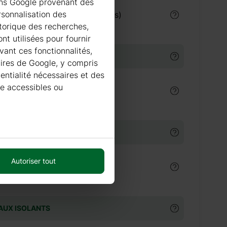
ions Google provenant des
rsonnalisation des
€
Peinture Villa Akva (9 litres)
istorique des recherches,
nt utilisées pour fournir
vant ces fonctionnalités,
 BITUMINEUSES
taires de Google, y compris
dentialité nécessaires et des
re accessibles ou
€
Tuiles bitumineuses
TURE EN TUILE ACIER
Autoriser tout
0 €
Couverture en tuile acier
AUX ISOLANTS