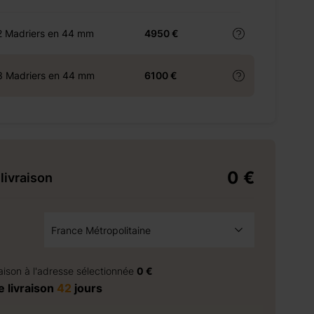
2 Madriers en 44 mm
4950 €
3 Madriers en 44 mm
6100 €
0 €
livraison
France Métropolitaine
à la demande
raison à l'adresse sélectionnée
0 €
 livraison
42
jours