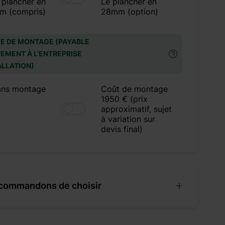
 plancher en
Le plancher en
m (compris)
28mm (option)
E DE MONTAGE (PAYABLE
EMENT À L'ENTREPRISE
ALLATION)
ans montage
Coût de montage
1950 € (prix
approximatif, sujet
à variation sur
devis final)
commandons de choisir