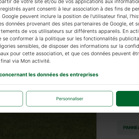
à partir de votre site et/ou de vos applications aux informat
registrés ayant consenti à leur association à des fins de pe
+ 310 
oogle peuvent inclure la position de l'utilisateur final, l'h
les données provenant des sites partenaires de Google, et so
ements de vos utilisateurs sur différents appareils. En acti
TUILES
de se conformer à la politique sur les fonctionnalités publici
égories sensibles, de disposer des informations sur la confi
finaux pour cette association, et que ces données peuvent êt
+ 315 
final via Mon activité.
 concernant les données des entreprises
COUVER
Personnaliser
+ 132
PANNE