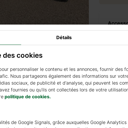
Accesso
Détails
PRODUI
se des cookies
+ 69 €
pour personnaliser le contenu et les annonces, fournir des f
rafic. Nous partageons également des informations sur votre 
ias sociaux, de publicité et d'analyse, qui peuvent les co
+ 69 €
vez fournies ou qu'ils ont collectées lors de votre utilisatio
re
politique de cookies.
PEINT
nnalités de Google Signals, grâce auxquelles Google Analytics