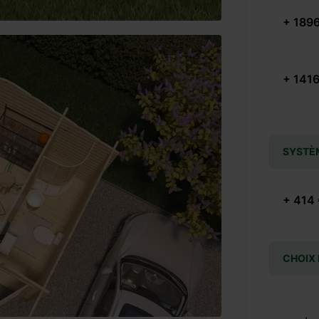
+ 1896
+ 1416
SYSTÈ
+ 414
CHOIX