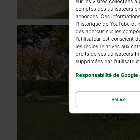
sur les visites collectées 
comptes des utilisateurs en
annonces. Ces informations G
l'historique de YouTube et 
des aperçus sur les comport
l'utilisateur est conscient 
les règles relatives aux cat
droits de ses utilisateurs 
supprimées par l'utilisateur 
Responsabilité de Google
Refuser