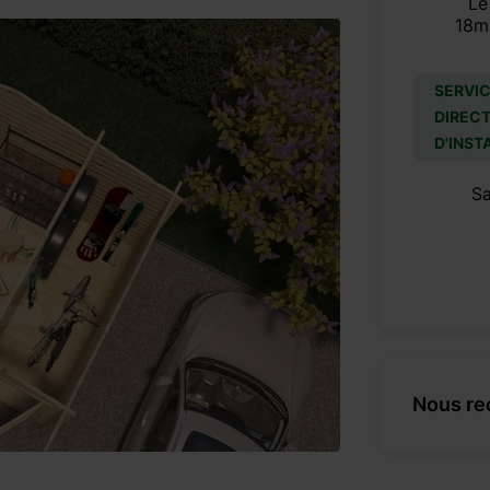
Le
18m
SERVIC
DIRECT
D'INST
S
Nous re