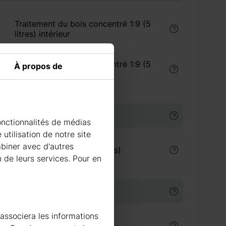
Traitement du bois concentré 1:9 (5
litres) intérieur
Traitement du bois concentré 1:9 (5
À propos de
litres) extérieur
URE
onctionnalités de médias
utilisation de notre site
mbiner avec d'autres
€
Peinture Villa Akva (9 litres)
n de leurs services. Pour en
 BITUMINEUSES
 associera les informations
 €
Tuiles bitumineuses