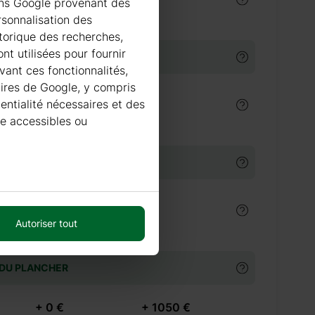
ions Google provenant des
rsonnalisation des
istorique des recherches,
nt utilisées pour fournir
TURE EN TUILE ACIER
vant ces fonctionnalités,
taires de Google, y compris
dentialité nécessaires et des
 €
Couverture en tuile acier
re accessibles ou
ME DE GOUTTIÈRES
 €
En acier peint
Autoriser tout
 DU PLANCHER
+ 0 €
+ 1050 €