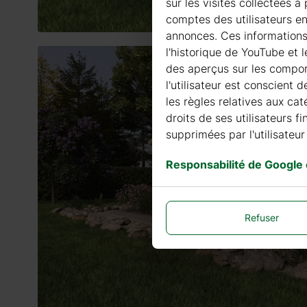
sur les visites collectées 
comptes des utilisateurs en
annonces. Ces informations G
l'historique de YouTube et 
des aperçus sur les comport
l'utilisateur est conscient 
les règles relatives aux cat
droits de ses utilisateurs 
supprimées par l'utilisateur 
Responsabilité de Google
Refuser