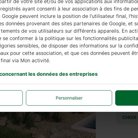
à partir de votre site et/ou de vos applications aux informat
registrés ayant consenti à leur association à des fins de pe
oogle peuvent inclure la position de l'utilisateur final, l'h
les données provenant des sites partenaires de Google, et so
COUVER
ements de vos utilisateurs sur différents appareils. En acti
de se conformer à la politique sur les fonctionnalités publici
égories sensibles, de disposer des informations sur la confi
+ 1705
finaux pour cette association, et que ces données peuvent êt
final via Mon activité.
SYSTÈ
 concernant les données des entreprises
+ 552
Personnaliser
CHOIX