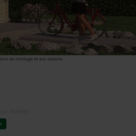
uctions de montage et aux dessins.
icle: TA15050
k