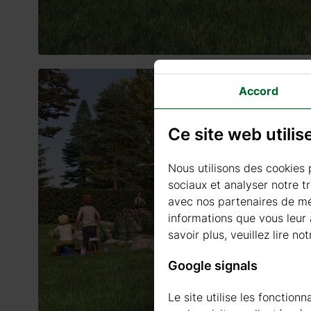
Accord
Ce site web utili
Nous utilisons des cookies 
sociaux et analyser notre t
avec nos partenaires de méd
informations que vous leur a
savoir plus, veuillez lire not
Google signals
Le site utilise les fonctio