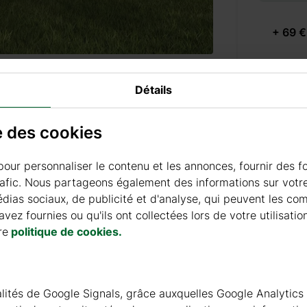
+ 69 €
+ 69 €
Détails
se des cookies
PEINT
pour personnaliser le contenu et les annonces, fournir des f
rafic. Nous partageons également des informations sur votre 
ias sociaux, de publicité et d'analyse, qui peuvent les co
+ 310 
vez fournies ou qu'ils ont collectées lors de votre utilisatio
re
politique de cookies.
TUILES
nnalités de Google Signals, grâce auxquelles Google Analytics
+ 385