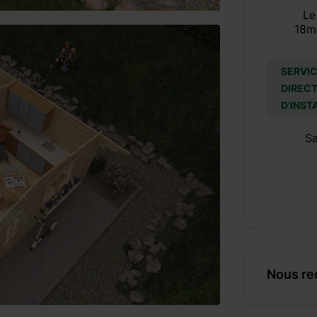
Le
18m
SERVIC
DIRECT
D'INST
S
Nous re