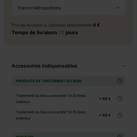
France Métropolitaine
à la demande
vis
Prix de livraison à l'adresse sélectionnée
0 €
Temps de livraison
70
jours
+ 2950 €
+ 3835 €
Accessoires indispensables
+ 4970 €
+ 0 €
PRODUITS DE TRAITEMENT DU BOIS
+ 300 €
Traitement du bois concentré 1:9 (5 litres)
+ 0 €
+ 69 €
intérieur
+ 140 €
Traitement du bois concentré 1:9 (5 litres)
+ 0 €
+ 69 €
extérieur
+ 270 €
+ 0 €