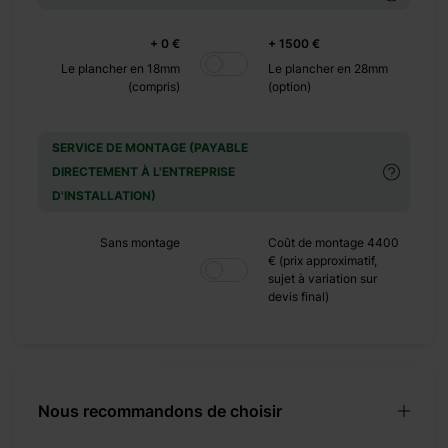
+ 0 €
+ 1500 €
 confortables et un
Le plancher en 18mm
Le plancher en 28mm
(compris)
(option)
t et durable. Grâce à
 refuge personnel ou
s pour installer une
SERVICE DE MONTAGE (PAYABLE
n dans le salon, une
DIRECTEMENT À L'ENTREPRISE
vec la cabane en bois
D'INSTALLATION)
Sans montage
Coût de montage 4400
€ (prix approximatif,
sujet à variation sur
devis final)
Nous recommandons de choisir