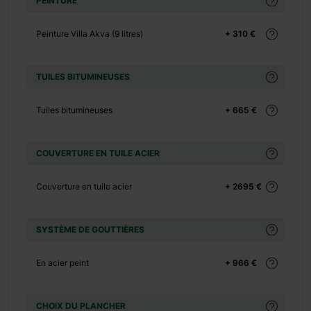
PEINTURE
+ 130 €
+ 0 €
Peinture Villa Akva (9 litres)
+ 310 €
+ 500 €
+ 0 €
TUILES BITUMINEUSES
+ 390 €
+ 0 €
Tuiles bitumineuses
+ 665 €
+ 1100 €
+ 0 €
COUVERTURE EN TUILE ACIER
+ 480 €
+ 0 €
Couverture en tuile acier
+ 2695 €
+ 600 €
+ 0 €
SYSTÈME DE GOUTTIÈRES
+ 149 €
En acier peint
+ 966 €
CHOIX DU PLANCHER