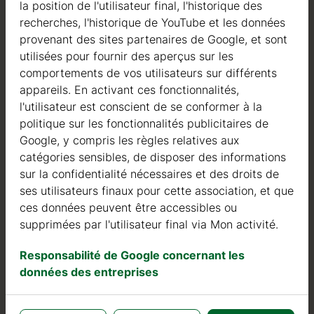
la position de l'utilisateur final, l'historique des
recherches, l'historique de YouTube et les données
provenant des sites partenaires de Google, et sont
Qualité
utilisées pour fournir des aperçus sur les
comportements de vos utilisateurs sur différents
Nous sommes actifs dans le domaine de la fabrication
appareils. En activant ces fonctionnalités,
de structures en bois depuis 2004. Au cours de ces
l'utilisateur est conscient de se conformer à la
années, nous avons sélectionné les meilleurs
politique sur les fonctionnalités publicitaires de
fournisseurs de bois. Nous utilisons exclusivement du
Google, y compris les règles relatives aux
sapin nordique à croissance lente provenant de forêts
catégories sensibles, de disposer des informations
certifiées FSC en Europe du Nord.
sur la confidentialité nécessaires et des droits de
ses utilisateurs finaux pour cette association, et que
Le bois de sapin nordique se distingue par ses
ces données peuvent être accessibles ou
caractéristiques idéales dans la construction de maisons
supprimées par l'utilisateur final via Mon activité.
en bois. Il est de couleur très claire, avec peu de nœuds,
et est connu pour sa résistance à la pourriture, à la
Responsabilité de Google concernant les
moisissure et aux insectes.
données des entreprises
En plus des investissements dans le bois, nous
continuons à investir dans des machines automatiques