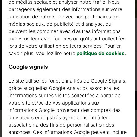
de médias sociaux et analyser notre trafic. Nous
partageons également des informations sur votre
utilisation de notre site avec nos partenaires de
médias sociaux, de publicité et d'analyse, qui
GENTIANA (44 mm+bardage) 5x4m, 20
peuvent les combiner avec d'autres informations
que vous leur avez fournies ou qu'ils ont collectées
㎡
lors de votre utilisation de leurs services. Pour en
savoir plus, veuillez lire notre
politique de cookies.
Prix à partir de
11300 €
Google signals
Plus d'informations
Le site utilise les fonctionnalités de Google Signals,
grâce auxquelles Google Analytics associera les
informations sur les visites collectées à partir de
votre site et/ou de vos applications aux
informations Google provenant des comptes des
utilisateurs enregistrés ayant consenti à leur
association à des fins de personnalisation des
Qualité / garantie / conseil
annonces. Ces informations Google peuvent inclure