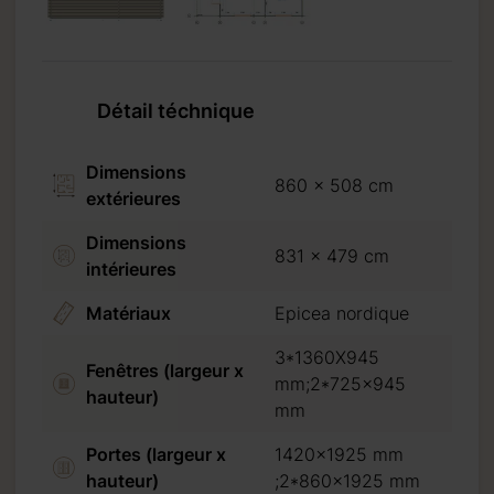
Détail téchnique
Dimensions
860 x 508 cm
extérieures
Dimensions
831 x 479 cm
intérieures
Matériaux
Epicea nordique
3*1360X945
Fenêtres (largeur x
mm;2*725x945
hauteur)
mm
Portes (largeur x
1420x1925 mm
hauteur)
;2*860x1925 mm