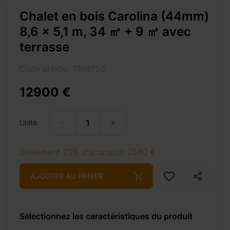
Chalet en bois Carolina (44mm)
8,6 x 5,1 m, 34 ㎡ + 9 ㎡ avec
terrasse
Code article: TA18750
3%8e%a1-avec-terrasse/
12900 €
Unité:
+ 69 €
Seulement 20% d'acompte: 2580 €
AJOUTER AU PANIER
+ 69 €
Sélectionnez les caractéristiques du produit
+ 310 €