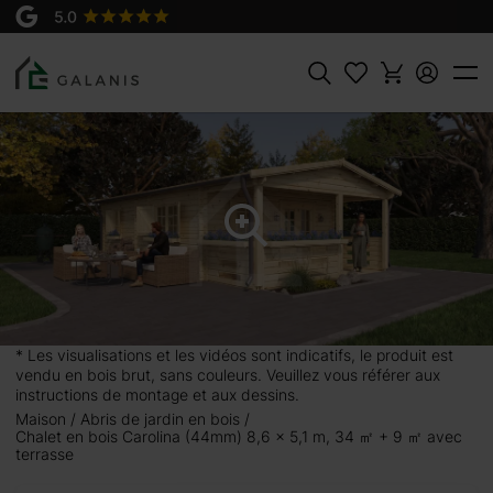
Produit:
AJOUTER AU
Carolina Madriers en 44 mm
PANIER
12900 €
Rechercher
 9 ㎡ avec
 confortables et un
t et durable. Grâce à
 refuge personnel ou
s pour installer une
* Les visualisations et les vidéos sont indicatifs, le produit est
n dans le salon, une
vendu en bois brut, sans couleurs. Veuillez vous référer aux
vec la cabane en bois
instructions de montage et aux dessins.
Maison
Abris de jardin en bois
Chalet en bois Carolina (44mm) 8,6 x 5,1 m, 34 ㎡ + 9 ㎡ avec
terrasse