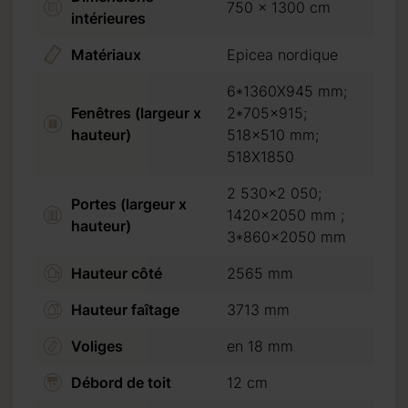
750 x 1300 cm
s
intérieures
Matériaux
Epicea nordique
t 5
6*1360X945 mm;
Fenêtres (largeur x
2*705x915;
hauteur)
518x510 mm;
518X1850
2 530×2 050;
Portes (largeur x
à
1420x2050 mm ;
hauteur)
3*860x2050 mm
Hauteur côté
2565 mm
Hauteur faîtage
3713 mm
Voliges
en 18 mm
Débord de toit
12 cm