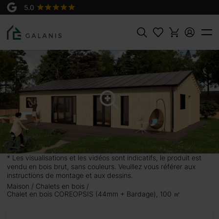
Produit:
Coreopsis Madriers en 44 mm +
AJOUTER AU
bardage
PANIER
50289 €
Rechercher
ge),
e et
es
ge de
* Les visualisations et les vidéos sont indicatifs, le produit est
vendu en bois brut, sans couleurs. Veuillez vous référer aux
gante
instructions de montage et aux dessins.
offrant
Maison
Chalets en bois
Chalet en bois COREOPSIS (44mm + Bardage), 100 ㎡