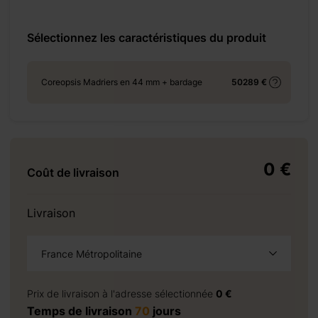
+ 620 €
Sélectionnez les caractéristiques du produit
Coreopsis Madriers en 44 mm + bardage
50289 €
 1260 €
0 €
Coût de livraison
+ 5940
Livraison
€
France Métropolitaine
à la demande
Prix de livraison à l'adresse sélectionnée
0 €
 1242 €
Temps de livraison
70
jours