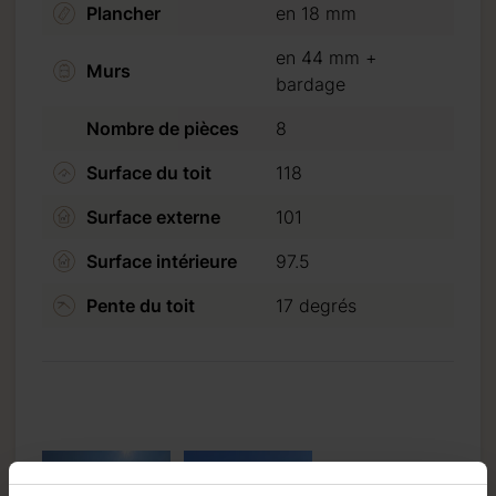
Plancher
en 18 mm
en 44 mm +
Murs
bardage
Nombre de pièces
8
Surface du toit
118
Surface externe
101
Surface intérieure
97.5
Pente du toit
17 degrés
ser un
lde peut