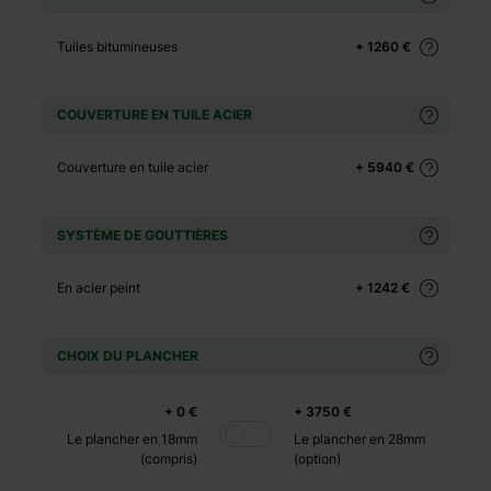
+ 0 €
+ 540 €
Tuiles bitumineuses
+ 1260 €
+ 0 €
+ 130 €
COUVERTURE EN TUILE ACIER
+ 0 €
+ 390 €
Couverture en tuile acier
+ 5940 €
+ 0 €
 1100 €
SYSTÈME DE GOUTTIÈRES
+ 0 €
En acier peint
+ 1242 €
+ 480 €
+ 0 €
CHOIX DU PLANCHER
+ 600 €
+ 0 €
+ 3750 €
Le plancher en 18mm
Le plancher en 28mm
(compris)
(option)