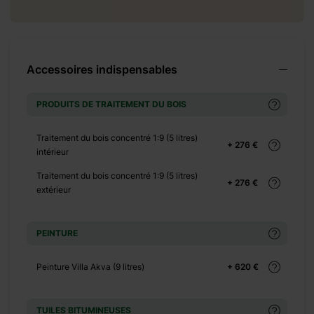
+ 0 €
Accessoires indispensables
 3750 €
PRODUITS DE TRAITEMENT DU BOIS
+ 0 €
Traitement du bois concentré 1:9 (5 litres)
+ 276 €
+ 200 €
intérieur
Traitement du bois concentré 1:9 (5 litres)
+ 276 €
extérieur
PEINTURE
+ 0 €
+ 600 €
Peinture Villa Akva (9 litres)
+ 620 €
+ 0 €
+ 140 €
TUILES BITUMINEUSES