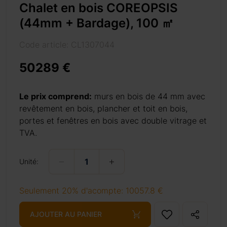
Chalet en bois COREOPSIS
(44mm + Bardage), 100 ㎡
Code article: CL1307044
50289 €
3%8e%a1/
Le prix comprend:
murs en bois de 44 mm avec
revêtement en bois, plancher et toit en bois,
portes et fenêtres en bois avec double vitrage et
TVA.
+ 276 €
Unité:
Seulement 20% d'acompte: 10057.8 €
+ 276 €
AJOUTER AU PANIER