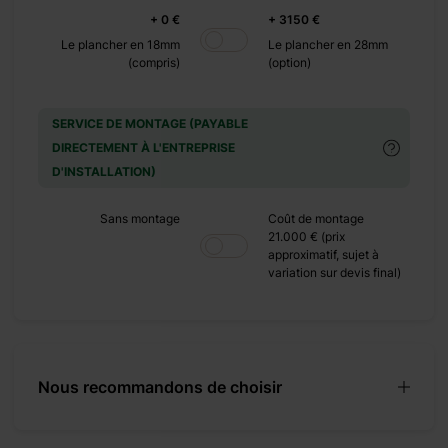
+ 0 €
+ 3150 €
+ 1100 €
Le plancher en 18mm
Le plancher en 28mm
+ 0 €
(compris)
(option)
+ 480 €
+ 0 €
SERVICE DE MONTAGE (PAYABLE
+ 1920 €
DIRECTEMENT À L'ENTREPRISE
+ 0 €
D'INSTALLATION)
+ 600 €
Sans montage
Coût de montage
21.000 € (prix
approximatif, sujet à
variation sur devis final)
’année, la maison en
 passer vos vacances
Nous recommandons de choisir
 durable. Avec ses 75
nnel, avec deux zones