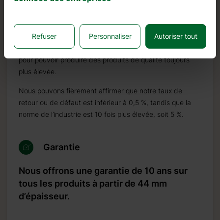
et est connu pour sa résistance à la pourriture, à la
moisissure et aux insectes.
Refuser
Personnaliser
Autoriser tout
En plus des investissements dans le bois, nous
continuons à investir dans des machines automatiques
pour pouvoir produire des produits de qualité toujours
plus élevée.
Nous pouvons fièrement affirmer que notre taux de
retour ou de défaut est inférieur à 0,5 %, tandis que la
norme de l’industrie est 10 fois plus élevée, soit 5 %.
Garantie
Nous offrons une garantie de 10 ans sur
tous les produits à partir de 44 mm
d’épaisseur.