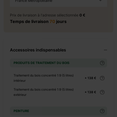
France Métropolitaine
+ 1085 €
à la demande
Prix de livraison à l'adresse sélectionnée
0 €
Temps de livraison
70
jours
+ 4565 €
Accessoires indispensables
PRODUITS DE TRAITEMENT DU BOIS
+ 1380 €
Traitement du bois concentré 1:9 (5 litres)
+ 138 €
intérieur
Traitement du bois concentré 1:9 (5 litres)
+ 0 €
+ 138 €
extérieur
+ 3150 €
PEINTURE