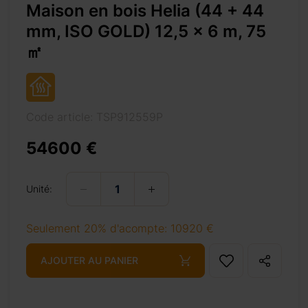
Maison en bois Helia (44 + 44
x 6 m, 75 ㎡
mm, ISO GOLD) 12,5 x 6 m, 75
㎡
’année, la maison en
 passer vos vacances
 durable. Avec ses 75
nnel, avec deux zones
Code article: TSP912559P
es salles de bains.
réer des chambres à
54600 €
 grande bibliothèque
 lumineuse grâce aux
Unité:
 pas à l’espace même
Seulement 20% d'acompte: 10920 €
AJOUTER AU PANIER