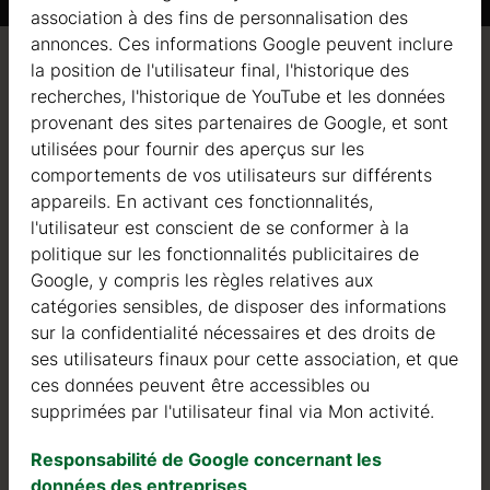
association à des fins de personnalisation des
annonces. Ces informations Google peuvent inclure
la position de l'utilisateur final, l'historique des
Qualité / garantie / conseil
recherches, l'historique de YouTube et les données
provenant des sites partenaires de Google, et sont
utilisées pour fournir des aperçus sur les
comportements de vos utilisateurs sur différents
Qualité
appareils. En activant ces fonctionnalités,
e de 20 %. (30 % pour un
l'utilisateur est conscient de se conformer à la
 crédit ou virement
Nous sommes actifs dans le domaine de la fabrication
politique sur les fonctionnalités publicitaires de
de structures en bois depuis 2004. Au cours de ces
Google, y compris les règles relatives aux
années, nous avons sélectionné les meilleurs
catégories sensibles, de disposer des informations
er que nous n’acceptons
fournisseurs de bois. Nous utilisons exclusivement du
sur la confidentialité nécessaires et des droits de
sapin nordique à croissance lente provenant de forêts
ses utilisateurs finaux pour cette association, et que
iquant sur “Procéder
certifiées FSC en Europe du Nord.
ces données peuvent être accessibles ou
supprimées par l'utilisateur final via Mon activité.
Le bois de sapin nordique se distingue par ses
caractéristiques idéales dans la construction de maisons
Responsabilité de Google concernant les
en bois. Il est de couleur très claire, avec peu de nœuds,
données des entreprises