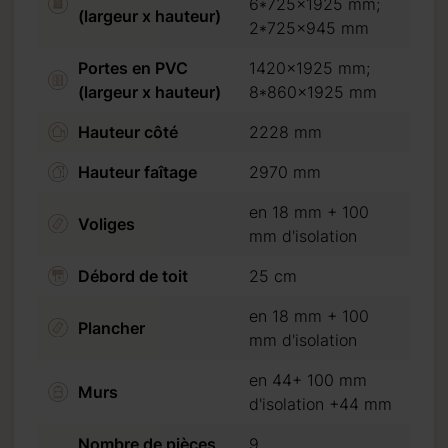
6*725x1925 mm;
(largeur x hauteur)
2*725x945 mm
une réception autour du:
Portes en PVC
1420x1925 mm;
18.10.2026
(largeur x hauteur)
8*860x1925 mm
Hauteur côté
2228 mm
Hauteur faîtage
2970 mm
oduits standard et un
en 18 mm + 100
Voliges
mm d'isolation
Débord de toit
25 cm
en 18 mm + 100
Plancher
mm d'isolation
en 44+ 100 mm
Murs
d'isolation +44 mm
Nombre de pièces
9