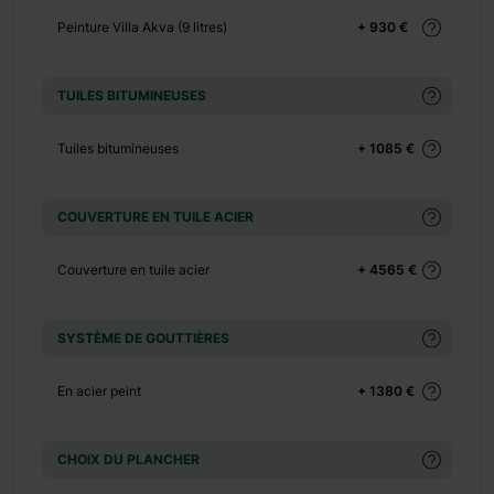
vis
Peinture Villa Akva (9 litres)
+ 930 €
TUILES BITUMINEUSES
+ 0 €
+ 140 €
Tuiles bitumineuses
+ 1085 €
+ 0 €
+ 400 €
COUVERTURE EN TUILE ACIER
+ 0 €
+ 360 €
Couverture en tuile acier
+ 4565 €
+ 0 €
+ 130 €
SYSTÈME DE GOUTTIÈRES
+ 0 €
+ 500 €
En acier peint
+ 1380 €
+ 0 €
+ 390 €
CHOIX DU PLANCHER
+ 0 €