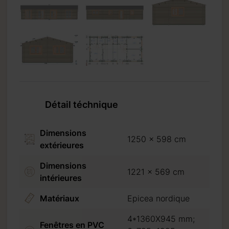
ion
ion
 +44 mm
Détail téchnique
Dimensions
1250 x 598 cm
extérieures
Dimensions
1221 x 569 cm
intérieures
Matériaux
Epicea nordique
4*1360X945 mm;
Fenêtres en PVC