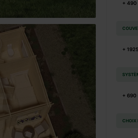
+ 490
COUVER
+ 1925
SYSTÈ
+ 690
CHOIX