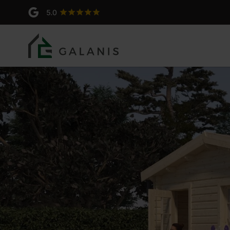
Garrya Madriers en 44+44 mm - I
Ouvertures PVC