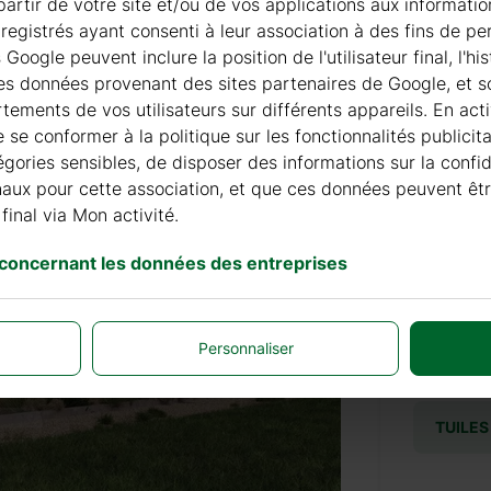
à partir de votre site et/ou de vos applications aux informat
registrés ayant consenti à leur association à des fins de pe
oogle peuvent inclure la position de l'utilisateur final, l'h
+ 69 €
les données provenant des sites partenaires de Google, et so
ements de vos utilisateurs sur différents appareils. En acti
de se conformer à la politique sur les fonctionnalités publici
+ 69 €
égories sensibles, de disposer des informations sur la confi
finaux pour cette association, et que ces données peuvent êt
final via Mon activité.
 concernant les données des entreprises
PEINT
+ 310 
Personnaliser
TUILES