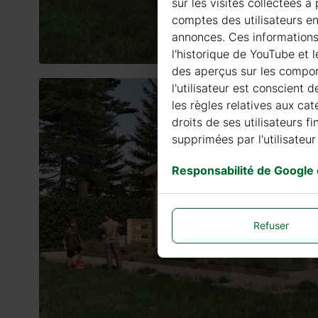
sur les visites collectées 
comptes des utilisateurs en
annonces. Ces informations G
l'historique de YouTube et 
des aperçus sur les comport
l'utilisateur est conscient 
les règles relatives aux cat
droits de ses utilisateurs 
supprimées par l'utilisateur 
Responsabilité de Google
Refuser