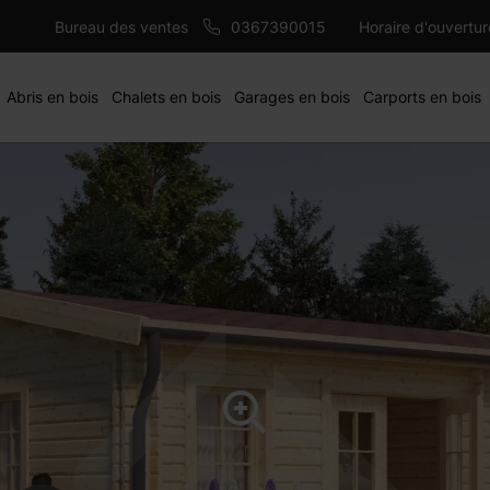
solation PIR 100mm -
AJOUTER 
Bureau des ventes
0367390015
Horaire d'ouvertu
Abris en bois
Chalets en bois
Garages en bois
Carports en bois