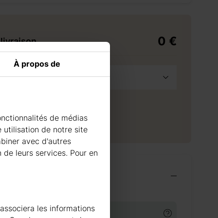
0 €
livraison
À propos de
France Métropolitaine
à la demande
raison à l'adresse sélectionnée
0 €
onctionnalités de médias
 livraison
42
jours
utilisation de notre site
mbiner avec d'autres
n de leurs services. Pour en
ires indispensables
 associera les informations
TS DE TRAITEMENT DU BOIS