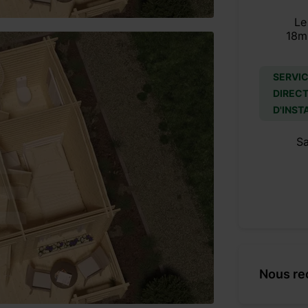
Le
18m
SERVIC
DIRECT
D'INST
S
Nous re