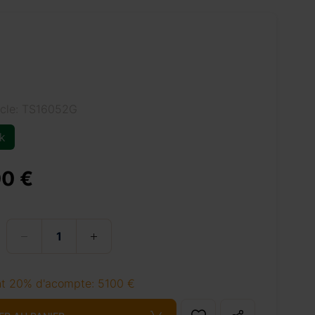
icle: TS16052G
k
0 €
t 20% d'acompte: 5100 €