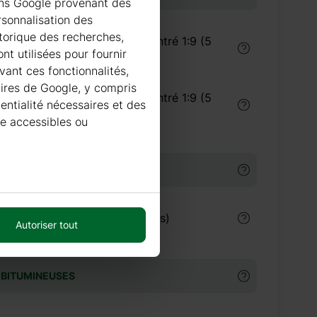
ions Google provenant des
rsonnalisation des
istorique des recherches,
Traitement du bois concentré 1:9 (5
nt utilisées pour fournir
litres) intérieur
vant ces fonctionnalités,
taires de Google, y compris
Traitement du bois concentré 1:9 (5
dentialité nécessaires et des
litres) extérieur
re accessibles ou
URE
€
Peinture Villa Akva (9 litres)
Autoriser tout
 BITUMINEUSES