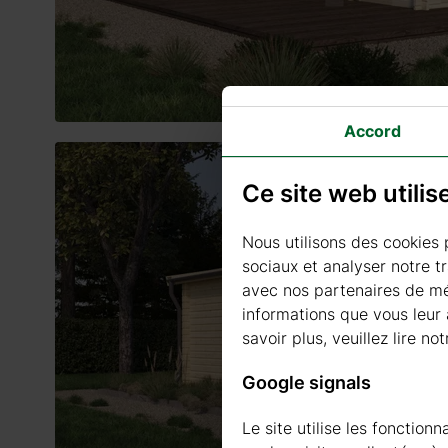
Accord
Ce site web utili
Nous utilisons des cookies 
sociaux et analyser notre t
avec nos partenaires de méd
informations que vous leur a
savoir plus, veuillez lire not
Google signals
Le site utilise les fonctio