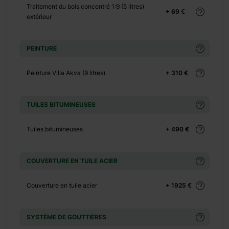
Traitement du bois concentré 1:9 (5 litres)
+ 69 €
+ 0 €
extérieur
+ 195 €
+ 0 €
PEINTURE
+ 500 €
+ 0 €
Peinture Villa Akva (9 litres)
+ 310 €
+ 390 €
+ 0 €
TUILES BITUMINEUSES
+ 1100 €
Tuiles bitumineuses
+ 490 €
+ 0 €
+ 480 €
+ 0 €
COUVERTURE EN TUILE ACIER
+ 600 €
Couverture en tuile acier
+ 1925 €
+ 0 €
+ 149 €
SYSTÈME DE GOUTTIÈRES