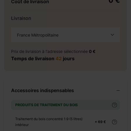
0 €
Coût de livraison
+ 0 €
+ 1350 €
Livraison
France Métropolitaine
vis
à la demande
Prix de livraison à l'adresse sélectionnée
0 €
Temps de livraison
42
jours
+ 3250 €
+ 3740 €
+ 3840 €
+ 0 €
Accessoires indispensables
+ 200 €
PRODUITS DE TRAITEMENT DU BOIS
+ 0 €
+ 210 €
Traitement du bois concentré 1:9 (5 litres)
+ 69 €
+ 0 €
intérieur
+ 180 €