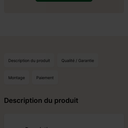
une réception autour du:
18.09.2026
oduits standard et un
Description du produit
Qualité / Garantie
Montage
Paiement
Description du produit