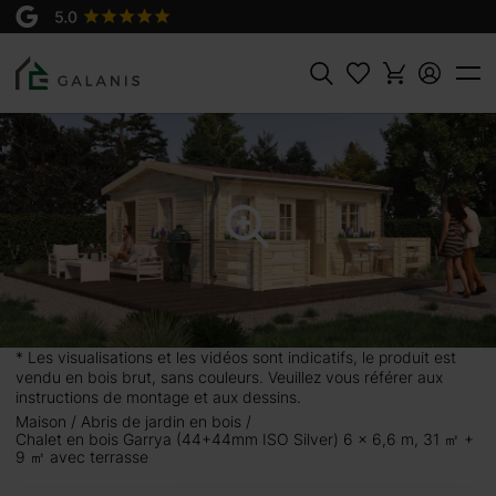
Produit:
Garrya Madriers en 44+44 mm -
AJOUTER AU
Isolation XPS 50mm
PANIER
21500 €
Rechercher
6 m, 31 ㎡ + 9
n toit à double pente,
rche fonctionnel. Les
ées se prêtent bien à
où vous pouvez vous
* Les visualisations et les vidéos sont indicatifs, le produit est
es pièces qui peuvent
vendu en bois brut, sans couleurs. Veuillez vous référer aux
us pouvez également
instructions de montage et aux dessins.
 pour vos exercices
Maison
Abris de jardin en bois
Chalet en bois Garrya (44+44mm ISO Silver) 6 x 6,6 m, 31 ㎡ +
un coup d’œil à nos
9 ㎡ avec terrasse