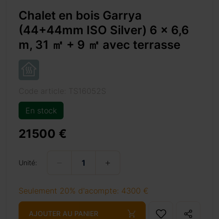
Chalet en bois Garrya
(44+44mm ISO Silver) 6 x 6,6
m, 31 ㎡ + 9 ㎡ avec terrasse
Code article: TS16052S
e%a1-9-%e3%8e%a1-avec-terrasse/
En stock
21500 €
+ 69 €
Unité:
Seulement 20% d'acompte: 4300 €
+ 69 €
AJOUTER AU PANIER