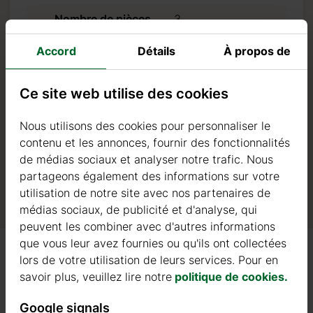
Nombre de pièces
3
er que nous n’acceptons
Surface du toit
34
Accord
Détails
À propos de
iquant sur “Procéder au
Surface externe
30+9
Ce site web utilise des cookies
Surface intérieure
25+9
Nous utilisons des cookies pour personnaliser le
Surface de terrasse
9
contenu et les annonces, fournir des fonctionnalités
Pente du toit
11 degrés
de médias sociaux et analyser notre trafic. Nous
partageons également des informations sur votre
utilisation de notre site avec nos partenaires de
médias sociaux, de publicité et d'analyse, qui
peuvent les combiner avec d'autres informations
que vous leur avez fournies ou qu'ils ont collectées
lors de votre utilisation de leurs services. Pour en
savoir plus, veuillez lire notre
politique de cookies.
FENÊTRES EN BOIS STANDARD
Google signals