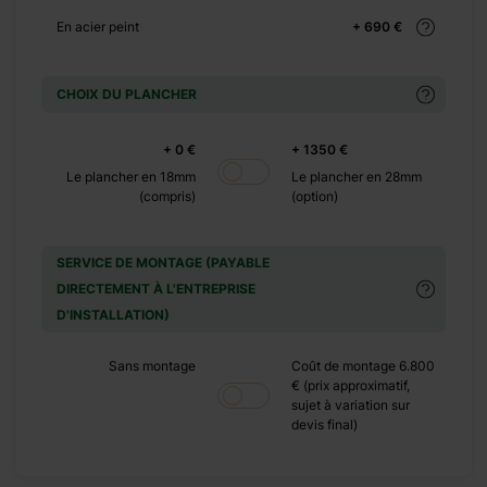
En acier peint
+ 690 €
CHOIX DU PLANCHER
n toit à double pente,
rche fonctionnel. Les
+ 0 €
+ 1350 €
ées se prêtent bien à
Le plancher en 18mm
Le plancher en 28mm
(compris)
(option)
où vous pouvez vous
es pièces qui peuvent
us pouvez également
SERVICE DE MONTAGE (PAYABLE
 pour vos exercices
DIRECTEMENT À L'ENTREPRISE
un coup d’œil à nos
D'INSTALLATION)
Sans montage
Coût de montage 6.800
€ (prix approximatif,
sujet à variation sur
devis final)