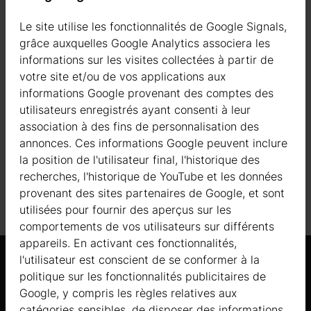
PAROIS
Le site utilise les fonctionnalités de Google Signals,
grâce auxquelles Google Analytics associera les
informations sur les visites collectées à partir de
PORTES EN BOIS STANDARD
votre site et/ou de vos applications aux
informations Google provenant des comptes des
PLANCHER EN BOIS
utilisateurs enregistrés ayant consenti à leur
association à des fins de personnalisation des
SOLIVES AUTOCLAVÉES
annonces. Ces informations Google peuvent inclure
la position de l'utilisateur final, l'historique des
TOITURE
recherches, l'historique de YouTube et les données
provenant des sites partenaires de Google, et sont
utilisées pour fournir des aperçus sur les
comportements de vos utilisateurs sur différents
appareils. En activant ces fonctionnalités,
l'utilisateur est conscient de se conformer à la
politique sur les fonctionnalités publicitaires de
Produits similaires
Google, y compris les règles relatives aux
catégories sensibles, de disposer des informations