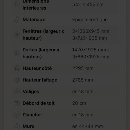
Dimensions
542 x 456 cm
intérieures
Matériaux
Epicea nordique
Fenêtres (largeur x
2*1360X945 mm;
hauteur)
3*725x935 mm
Portes (largeur x
1420x1925 mm ;
hauteur)
3*860x1925 mm
Hauteur côté
2295 mm
Hauteur faîtage
2768 mm
Voliges
en 18 mm
Débord de toit
20 cm
 de 20 %. (30 % pour un
Plancher
en 18 mm
 crédit ou virement
Murs
en 44+44 mm