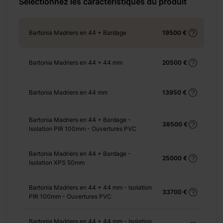
+ 310 €
Sélectionnez les caractéristiques du produit
Bartonia Madriers en 44 + Bardage
19500 €
+ 770 €
Bartonia Madriers en 44 + 44 mm
20500 €
Bartonia Madriers en 44 mm
13950 €
+ 3135 €
Bartonia Madriers en 44 + Bardage -
38500 €
Isolation PIR 100mm - Ouvertures PVC
Bartonia Madriers en 44 + Bardage -
25000 €
Isolation XPS 50mm
+ 966 €
Bartonia Madriers en 44 + 44 mm - Isolation
33700 €
PIR 100mm - Ouvertures PVC
+ 0 €
Bartonia Madriers en 44 + 44 mm - Isolation