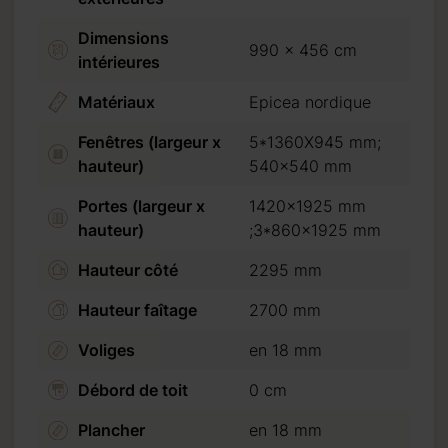
Dimensions
990 x 456 cm
intérieures
Matériaux
Epicea nordique
Fenêtres (largeur x
5*1360X945 mm;
hauteur)
540x540 mm
Portes (largeur x
1420x1925 mm
hauteur)
;3*860x1925 mm
Hauteur côté
2295 mm
Hauteur faîtage
2700 mm
 de 20 %. (30 % pour un
Voliges
en 18 mm
 crédit ou virement
Débord de toit
0 cm
Plancher
en 18 mm
er que nous n’acceptons