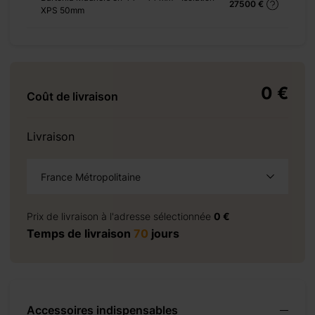
27500 €
XPS 50mm
+ 1875 €
vis
0 €
Coût de livraison
Livraison
+ 4150 €
+ 5395 €
+ 5603 €
France Métropolitaine
+ 0 €
à la demande
+ 500 €
Prix de livraison à l'adresse sélectionnée
0 €
Temps de livraison
70
jours
+ 0 €
+ 70 €
+ 0 €
+ 450 €
Accessoires indispensables