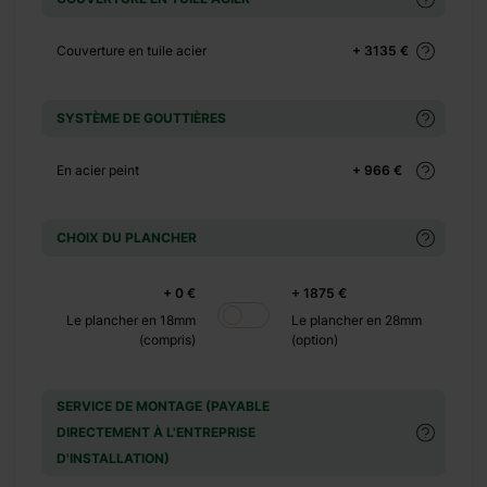
Couverture en tuile acier
+ 3135 €
Elle mesure 42 m² et
SYSTÈME DE GOUTTIÈRES
ager un petit salon
épendance de jardin
En acier peint
+ 966 €
 intérieur est divisé
 design en bois et la
maison en bois selon
CHOIX DU PLANCHER
tance et le design de
+ 0 €
+ 1875 €
Le plancher en 18mm
Le plancher en 28mm
(compris)
(option)
SERVICE DE MONTAGE (PAYABLE
DIRECTEMENT À L'ENTREPRISE
D'INSTALLATION)