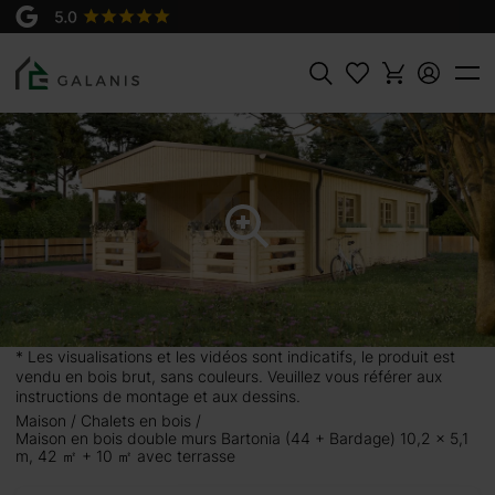
Produit:
AJOUTER AU
Bartonia Madriers en 44 + Bardage
PANIER
19500 €
Rechercher
 10,2 x 5,1
Elle mesure 42 m² et
ager un petit salon
épendance de jardin
 intérieur est divisé
* Les visualisations et les vidéos sont indicatifs, le produit est
 design en bois et la
vendu en bois brut, sans couleurs. Veuillez vous référer aux
maison en bois selon
instructions de montage et aux dessins.
tance et le design de
Maison
Chalets en bois
Maison en bois double murs Bartonia (44 + Bardage) 10,2 x 5,1
m, 42 ㎡ + 10 ㎡ avec terrasse