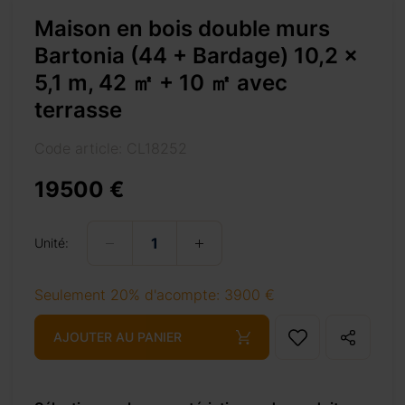
Maison en bois double murs
Bartonia (44 + Bardage) 10,2 x
5,1 m, 42 ㎡ + 10 ㎡ avec
terrasse
Code article: CL18252
m-42-%e3%8e%a1-10-%e3%8e%a1-avec-terrasse/
19500 €
Unité:
+ 69 €
Seulement 20% d'acompte: 3900 €
+ 69 €
AJOUTER AU PANIER