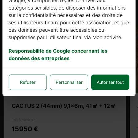
Google, y compris les règles relatives aux
Produits similaires
catégories sensibles, de disposer des informations
sur la confidentialité nécessaires et des droits de
ses utilisateurs finaux pour cette association, et que
ces données peuvent être accessibles ou
supprimées par l'utilisateur final via Mon activité.
Responsabilité de Google concernant les
données des entreprises
Refuser
Personnaliser
Autoriser tout
CACTUS 2 (44mm) 9,1x6m, 41㎡ + 12㎡
Prix à partir de
15950 €