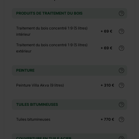
+ 0 €
+ 65 €
PRODUITS DE TRAITEMENT DU BOIS
+ 0 €
+ 149 €
Traitement du bois concentré 1:9 (5 litres)
+ 69 €
intérieur
+ 0 €
+ 500 €
Traitement du bois concentré 1:9 (5 litres)
+ 69 €
extérieur
+ 0 €
+ 390 €
PEINTURE
+ 0 €
+ 1100 €
Peinture Villa Akva (9 litres)
+ 310 €
+ 0 €
+ 480 €
TUILES BITUMINEUSES
+ 0 €
+ 600 €
Tuiles bitumineuses
+ 770 €
COUVERTURE EN TUILE ACIER