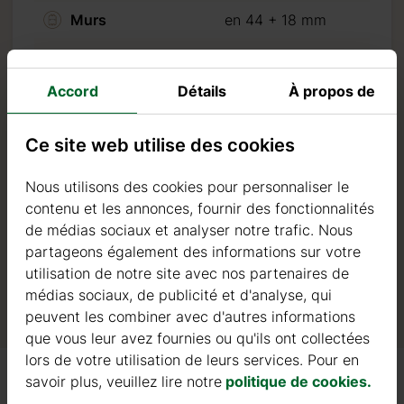
Murs
en 44 + 18 mm
iquant sur “Procéder au
Nombre de pièces
4
Accord
Détails
À propos de
Surface du toit
57
Surface externe
42+10
Ce site web utilise des cookies
Surface intérieure
35+10
Nous utilisons des cookies pour personnaliser le
Surface de la
contenu et les annonces, fournir des fonctionnalités
10
terrasse
de médias sociaux et analyser notre trafic. Nous
partageons également des informations sur votre
Pente du toit
10 degrés
utilisation de notre site avec nos partenaires de
médias sociaux, de publicité et d'analyse, qui
peuvent les combiner avec d'autres informations
que vous leur avez fournies ou qu'ils ont collectées
lors de votre utilisation de leurs services. Pour en
savoir plus, veuillez lire notre
politique de cookies.