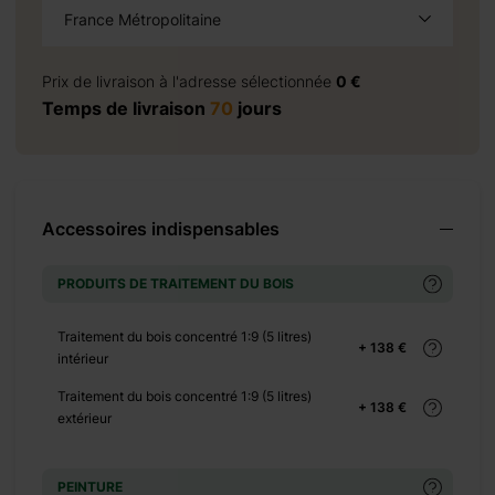
+ 1085 €
France Métropolitaine
à la demande
Prix de livraison à l'adresse sélectionnée
0 €
Temps de livraison
70
jours
+ 4565 €
Accessoires indispensables
+ 1380 €
PRODUITS DE TRAITEMENT DU BOIS
Traitement du bois concentré 1:9 (5 litres)
+ 138 €
intérieur
+ 0 €
Traitement du bois concentré 1:9 (5 litres)
+ 138 €
+ 3150 €
extérieur
PEINTURE