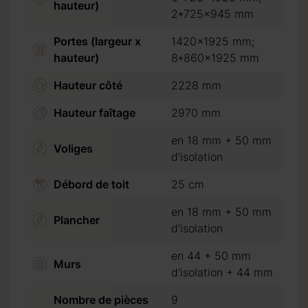
hauteur)
2*725x945 mm
+ 44 mm
Portes (largeur x
1420x1925 mm;
hauteur)
8*860x1925 mm
Hauteur côté
2228 mm
Hauteur faîtage
2970 mm
en 18 mm + 50 mm
Voliges
d'isolation
Débord de toit
25 cm
en 18 mm + 50 mm
Plancher
d'isolation
en 44 + 50 mm
éception autour du:
Murs
17.10.2026
d'isolation + 44 mm
Nombre de pièces
9