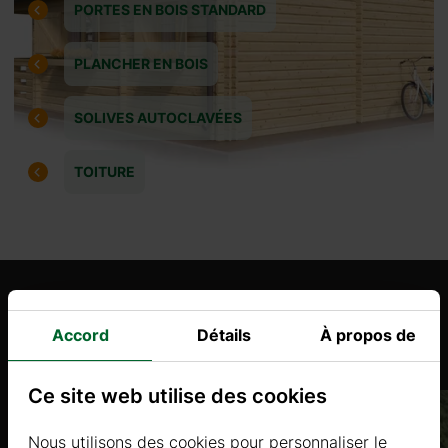
PORTES EN BOIS STANDARD
PLANCHER EN BOIS
SOLIVES AUTOCLAVÉES
TOITURE
Produits similaires
Accord
Détails
À propos de
Ce site web utilise des cookies
Nous utilisons des cookies pour personnaliser le