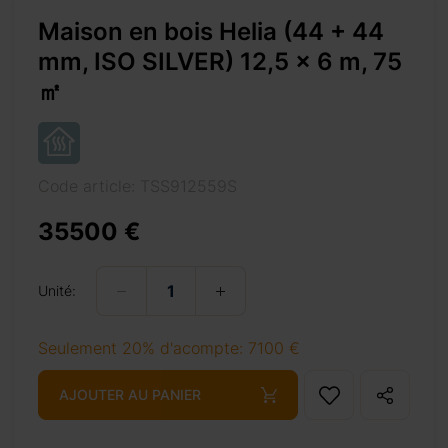
2,5 x 6 m,
Maison en bois Helia (44 + 44
mm, ISO SILVER) 12,5 x 6 m, 75
㎡
son spacieuse où
ique résistant et
ntérieur est très
 que deux pièces
Code article: TSS912559S
nombreux besoins.
ler, ou même une
35500 €
n livre tout en
 dans la zone de
nt les vacances
Unité:
Seulement 20% d'acompte: 7100 €
AJOUTER AU PANIER