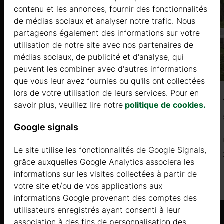
contenu et les annonces, fournir des fonctionnalités
de médias sociaux et analyser notre trafic. Nous
partageons également des informations sur votre
utilisation de notre site avec nos partenaires de
médias sociaux, de publicité et d'analyse, qui
peuvent les combiner avec d'autres informations
que vous leur avez fournies ou qu'ils ont collectées
lors de votre utilisation de leurs services. Pour en
BARTONIA (44+44mm ISO Gold)
savoir plus, veuillez lire notre
politique de cookies.
10,2×5,1 m, 42㎡+10 ㎡
Google signals
Prix à partir de
Le site utilise les fonctionnalités de Google Signals,
33700 €
grâce auxquelles Google Analytics associera les
informations sur les visites collectées à partir de
Plus d'informations
votre site et/ou de vos applications aux
informations Google provenant des comptes des
utilisateurs enregistrés ayant consenti à leur
association à des fins de personnalisation des