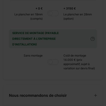
+ 0 €
+ 0 €
+ 3150 €
+ 390 €
Le plancher en 18mm
Le plancher en 28mm
(compris)
(option)
+ 0 €
+ 1100 €
+ 0 €
SERVICE DE MONTAGE (PAYABLE
+ 480 €
DIRECTEMENT À L'ENTREPRISE
D'INSTALLATION)
+ 0 €
re
+ 1920 €
Sans montage
Coût de montage
+ 0 €
14.000 € (prix
approximatif, sujet à
+ 600 €
variation sur devis final)
Nous recommandons de choisir
son spacieuse où