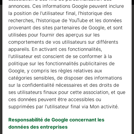
annonces. Ces informations Google peuvent inclure
la position de l'utilisateur final, l'historique des
Qualité / garantie / conseil
recherches, l'historique de YouTube et les données
provenant des sites partenaires de Google, et sont
utilisées pour fournir des aperçus sur les
comportements de vos utilisateurs sur différents
appareils. En activant ces fonctionnalités,
Qualité
l'utilisateur est conscient de se conformer à la
politique sur les fonctionnalités publicitaires de
Nous sommes actifs dans le domaine de la fabrication
Google, y compris les règles relatives aux
de structures en bois depuis 2004. Au cours de ces
catégories sensibles, de disposer des informations
années, nous avons sélectionné les meilleurs
sur la confidentialité nécessaires et des droits de
fournisseurs de bois. Nous utilisons exclusivement du
ses utilisateurs finaux pour cette association, et que
sapin nordique à croissance lente provenant de forêts
ces données peuvent être accessibles ou
certifiées FSC en Europe du Nord.
supprimées par l'utilisateur final via Mon activité.
Le bois de sapin nordique se distingue par ses
Responsabilité de Google concernant les
caractéristiques idéales dans la construction de maisons
données des entreprises
en bois. Il est de couleur très claire, avec peu de nœuds,