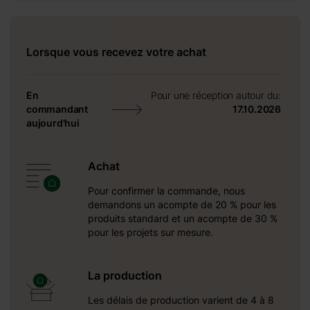
ique résistant et
ntérieur est très
 que deux pièces
Lorsque vous recevez votre achat
nombreux besoins.
ou même une zone
En
Pour une réception autour du:
ut en admirant le
commandant
17.10.2026
ne de vie et aux
aujourd'hui
es avec Helia.
Achat
Pour confirmer la commande, nous
demandons un acompte de 20 % pour les
produits standard et un acompte de 30 %
pour les projets sur mesure.
La production
Les délais de production varient de 4 à 8