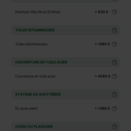
r
Peinture Villa Akva (9 litres)
+ 930 €
TUILES BITUMINEUSES
+ 0 €
+ 140 €
Tuiles bitumineuses
+ 1085 €
+ 0 €
+ 400 €
COUVERTURE EN TUILE ACIER
+ 6470 €
+ 8411 €
Couverture en tuile acier
+ 4565 €
+ 8735 €
+ 0 €
SYSTÈME DE GOUTTIÈRES
+ 360 €
+ 0 €
En acier peint
+ 1380 €
+ 130 €
+ 0 €
CHOIX DU PLANCHER
+ 500 €