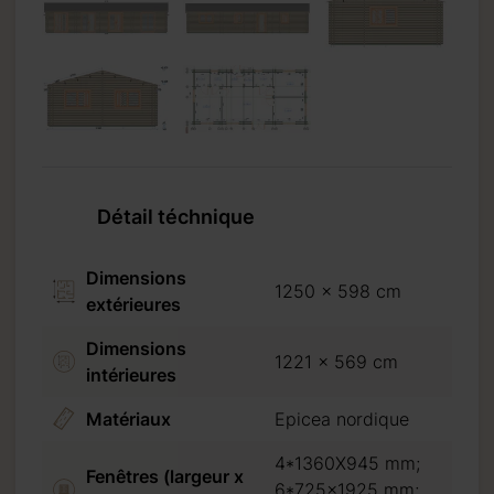
25 mm;
Détail téchnique
25 mm
Dimensions
1250 x 598 cm
extérieures
Dimensions
1221 x 569 cm
intérieures
on
Matériaux
Epicea nordique
4*1360X945 mm;
Fenêtres (largeur x
6*725x1925 mm;
on