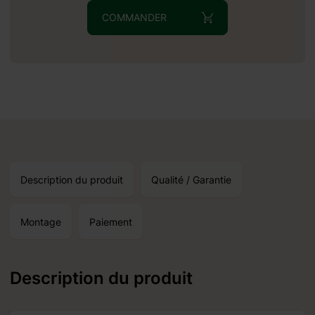
COMMANDER
Description du produit
Qualité / Garantie
 autour du:
1.09.2026
Montage
Paiement
Description du produit
0 % pour
 mesure.