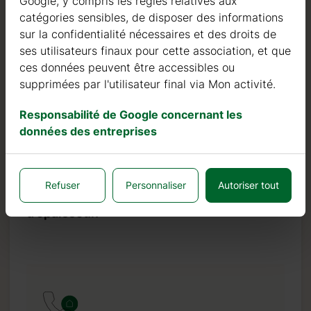
Google, y compris les règles relatives aux
continuons à investir dans des machines automatiques
catégories sensibles, de disposer des informations
pour pouvoir produire des produits de qualité toujours
sur la confidentialité nécessaires et des droits de
plus élevée.
ses utilisateurs finaux pour cette association, et que
Nous pouvons fièrement affirmer que notre taux de
ces données peuvent être accessibles ou
retour ou de défaut est inférieur à 0,5 %, tandis que la
supprimées par l'utilisateur final via Mon activité.
norme de l’industrie est 10 fois plus élevée, soit 5 %.
Responsabilité de Google concernant les
données des entreprises
Garantie
Nous offrons une garantie de 10 ans sur
Refuser
Personnaliser
Autoriser tout
tous les produits à partir de 44 mm
d’épaisseur.