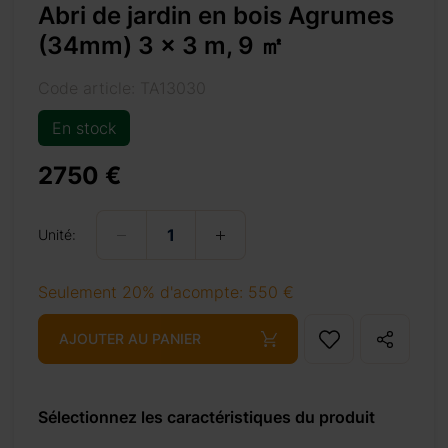
Abri de jardin en bois Agrumes
(34mm) 3 x 3 m, 9 ㎡
Code article: TA13030
En stock
%e3%8e%a1/
2750 €
Unité:
+ 69 €
Seulement 20% d'acompte: 550 €
AJOUTER AU PANIER
+ 69 €
Sélectionnez les caractéristiques du produit