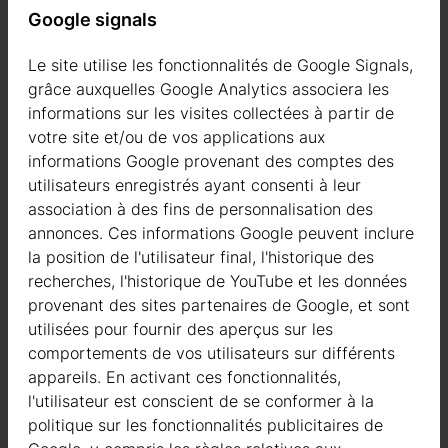
Google signals
Le site utilise les fonctionnalités de Google Signals,
Qualité
grâce auxquelles Google Analytics associera les
informations sur les visites collectées à partir de
Nous sommes actifs dans le domaine de la fabrication
votre site et/ou de vos applications aux
de structures en bois depuis 2004. Au cours de ces
informations Google provenant des comptes des
années, nous avons sélectionné les meilleurs
utilisateurs enregistrés ayant consenti à leur
fournisseurs de bois. Nous utilisons exclusivement du
association à des fins de personnalisation des
sapin nordique à croissance lente provenant de forêts
annonces. Ces informations Google peuvent inclure
certifiées FSC en Europe du Nord.
la position de l'utilisateur final, l'historique des
recherches, l'historique de YouTube et les données
Le bois de sapin nordique se distingue par ses
provenant des sites partenaires de Google, et sont
caractéristiques idéales dans la construction de maisons
utilisées pour fournir des aperçus sur les
en bois. Il est de couleur très claire, avec peu de nœuds,
comportements de vos utilisateurs sur différents
et est connu pour sa résistance à la pourriture, à la
appareils. En activant ces fonctionnalités,
moisissure et aux insectes.
l'utilisateur est conscient de se conformer à la
politique sur les fonctionnalités publicitaires de
En plus des investissements dans le bois, nous