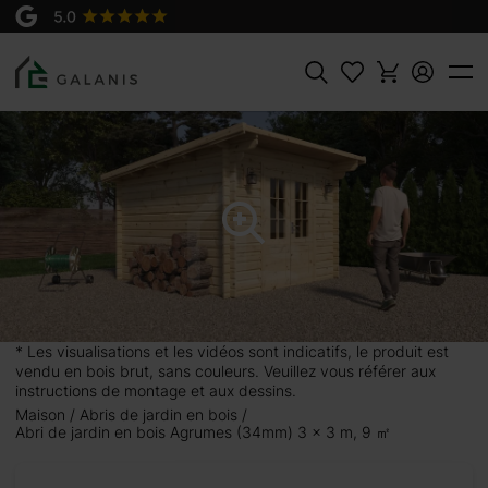
Produit:
AJOUTER AU
Agrumes 3x3, en 34 mm
PANIER
2750 €
Rechercher
 m, 9
recherchez
 son toit
anger tous
e avec des
* Les visualisations et les vidéos sont indicatifs, le produit est
cessoires
vendu en bois brut, sans couleurs. Veuillez vous référer aux
ésistant,
instructions de montage et aux dessins.
ien rangé
Maison
Abris de jardin en bois
Abri de jardin en bois Agrumes (34mm) 3 x 3 m, 9 ㎡