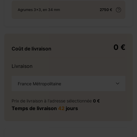
Agrumes 3x3, en 34 mm
2750 €
+ 155 €
0 €
Coût de livraison
+ 240 €
Livraison
France Métropolitaine
+ 138 €
à la demande
Prix de livraison à l'adresse sélectionnée
0 €
Temps de livraison
42
jours
+ 0 €
+ 300 €