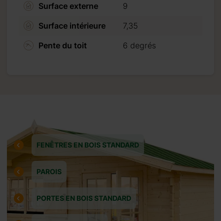
Surface externe
9
Surface intérieure
7,35
Pente du toit
6 degrés
r un
 peut être
 Veuillez
FENÊTRES EN BOIS STANDARD
ancaires
PAROIS
PORTES EN BOIS STANDARD