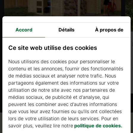
Accord
Détails
À propos de
AZARA (34mm) 4×2,9m, 11㎡
Ce site web utilise des cookies
Prix à partir de
Nous utilisons des cookies pour personnaliser le
2750 €
contenu et les annonces, fournir des fonctionnalités
de médias sociaux et analyser notre trafic. Nous
Plus d'informations
partageons également des informations sur votre
utilisation de notre site avec nos partenaires de
médias sociaux, de publicité et d'analyse, qui
peuvent les combiner avec d'autres informations
que vous leur avez fournies ou qu'ils ont collectées
lors de votre utilisation de leurs services. Pour en
savoir plus, veuillez lire notre
politique de cookies.
Qualité / garantie / conseil