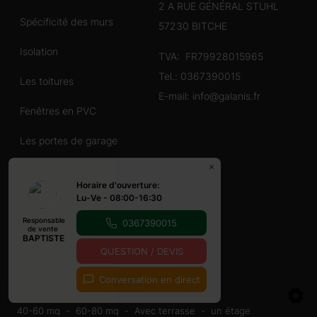
2 A RUE GÉNÉRAL STUHL
Spécificité des murs
57230 BITCHE
Isolation
TVA: FR79928015965
Tel.:
0367390015
Les toitures
E-mail:
info@galanis.fr
Fenêtres en PVC
Les portes de garage
Le montage
Horaire d'ouverture:
Lu-Ve - 08:00-16:30
Entretien
Responsable
0367390015
de vente
BAPTISTE
QUESTION / DEVIS
Conversation en direct
Chalet en bois
40-60 mq
60-80 mq
Avec terrasse
un étage