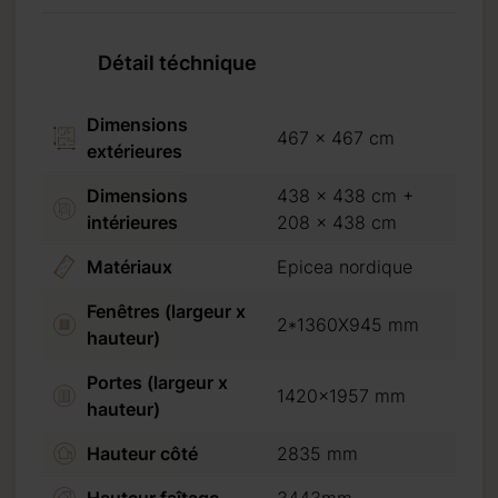
Détail téchnique
Dimensions
467 x 467 cm
extérieures
Dimensions
438 x 438 cm +
intérieures
208 x 438 cm
Matériaux
Epicea nordique
Fenêtres (largeur x
2*1360X945 mm
hauteur)
 de 20 %. (30 % pour un
Portes (largeur x
1420x1957 mm
 crédit ou virement
hauteur)
Hauteur côté
2835 mm
er que nous n’acceptons