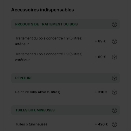
+ 490 €
Accessoires indispensables
+ 0 €
+ 240 €
PRODUITS DE TRAITEMENT DU BOIS
+ 0 €
+ 160 €
Traitement du bois concentré 1:9 (5 litres)
+ 69 €
+ 0 €
intérieur
+ 390 €
Traitement du bois concentré 1:9 (5 litres)
+ 69 €
extérieur
+ 0 €
+ 1100 €
+ 0 €
PEINTURE
+ 480 €
Peinture Villa Akva (9 litres)
+ 310 €
+ 0 €
+ 600 €
TUILES BITUMINEUSES
Tuiles bitumineuses
+ 420 €