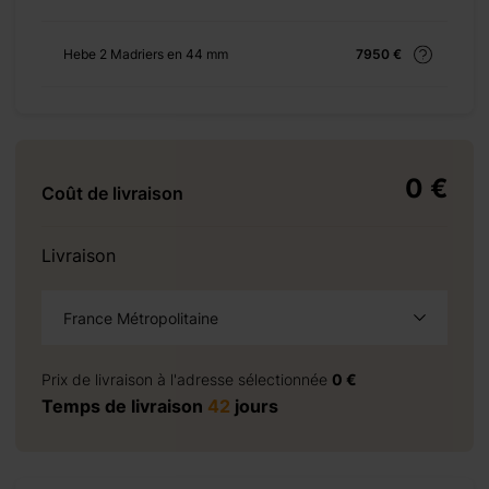
+ 975 €
Hebe 2 Madriers en 44 mm
7950 €
vis
0 €
Coût de livraison
+ 0 €
+ 200 €
Livraison
+ 0 €
+ 180 €
France Métropolitaine
+ 0 €
à la demande
+ 149 €
Prix de livraison à l'adresse sélectionnée
0 €
Temps de livraison
42
jours
+ 0 €
+ 500 €
+ 0 €