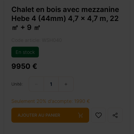
Chalet en bois avec mezzanine
Hebe 4 (44mm) 4,7 x 4,7 m, 22
㎡ + 9 ㎡
Code article: WSH040
-%e3%8e%a1-9-%e3%8e%a1/
En stock
9950 €
+ 69 €
Unité:
Seulement 20% d'acompte: 1990 €
+ 69 €
AJOUTER AU PANIER