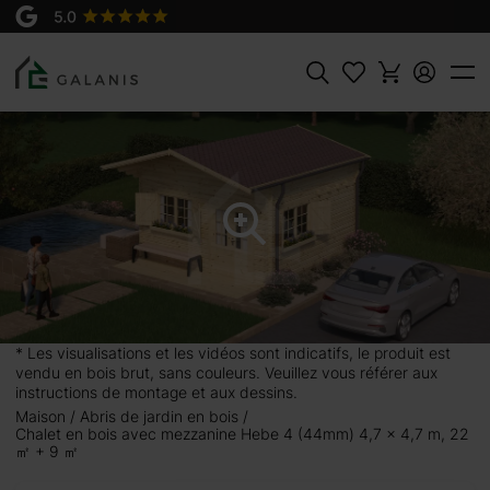
Produit:
AJOUTER AU
Hebe 4 Madriers en 44 mm
PANIER
9950 €
Rechercher
x 4,7 m, 22 ㎡
rrés et un loft de 9
visée en trois pièces.
 avec un canapé, une
utilisée comme espace
* Les visualisations et les vidéos sont indicatifs, le produit est
 à l’étage supérieur,
vendu en bois brut, sans couleurs. Veuillez vous référer aux
ivités telles que la
instructions de montage et aux dessins.
 avec cette cabane en
Maison
Abris de jardin en bois
Chalet en bois avec mezzanine Hebe 4 (44mm) 4,7 x 4,7 m, 22
㎡ + 9 ㎡