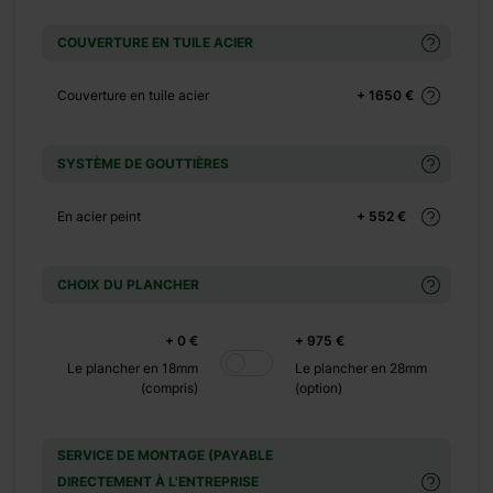
COUVERTURE EN TUILE ACIER
rrés et un loft de 9
Couverture en tuile acier
+ 1650 €
visée en trois pièces.
 avec un canapé, une
utilisée comme espace
SYSTÈME DE GOUTTIÈRES
 à l’étage supérieur,
ivités telles que la
En acier peint
+ 552 €
 avec cette cabane en
CHOIX DU PLANCHER
+ 0 €
+ 975 €
Le plancher en 18mm
Le plancher en 28mm
(compris)
(option)
SERVICE DE MONTAGE (PAYABLE
DIRECTEMENT À L'ENTREPRISE