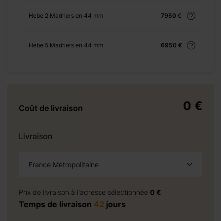
Hebe 2 Madriers en 44 mm
7950 €
)
+ 0 €
+ 975 €
Hebe 5 Madriers en 44 mm
6950 €
0 €
Coût de livraison
+ 0 €
Livraison
+ 200 €
+ 0 €
France Métropolitaine
+ 180 €
à la demande
+ 0 €
Prix de livraison à l'adresse sélectionnée
0 €
+ 149 €
Temps de livraison
42
jours
+ 0 €