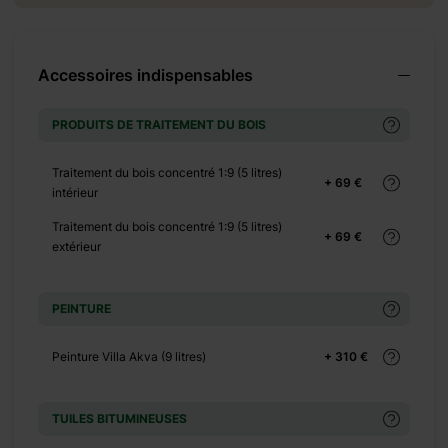
+ 500 €
+ 0 €
Accessoires indispensables
+ 490 €
PRODUITS DE TRAITEMENT DU BOIS
+ 0 €
Traitement du bois concentré 1:9 (5 litres)
+ 69 €
+ 240 €
intérieur
Traitement du bois concentré 1:9 (5 litres)
+ 69 €
+ 0 €
extérieur
+ 160 €
PEINTURE
+ 0 €
Peinture Villa Akva (9 litres)
+ 310 €
+ 390 €
+ 0 €
TUILES BITUMINEUSES
+ 1100 €