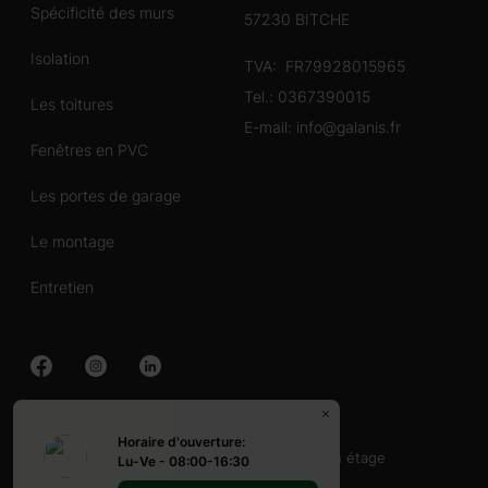
Spécificité des murs
57230 BITCHE
Isolation
TVA: FR79928015965
Tel.:
0367390015
Les toitures
E-mail:
info@galanis.fr
Fenêtres en PVC
Les portes de garage
Le montage
Entretien
Chalet en bois
Horaire d'ouverture:
40-60 mq
60-80 mq
Avec terrasse
un étage
Lu-Ve - 08:00-16:30
Abri en bois