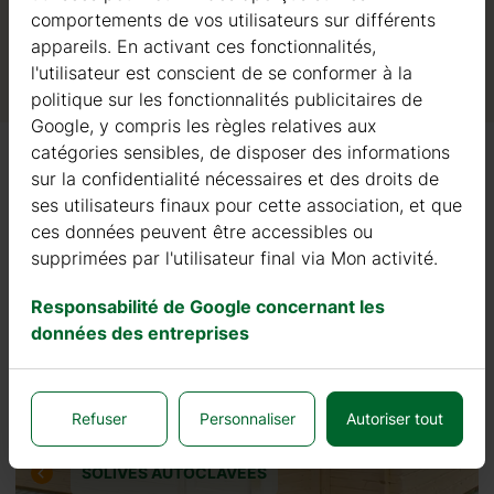
comportements de vos utilisateurs sur différents
appareils. En activant ces fonctionnalités,
l'utilisateur est conscient de se conformer à la
politique sur les fonctionnalités publicitaires de
Google, y compris les règles relatives aux
catégories sensibles, de disposer des informations
sur la confidentialité nécessaires et des droits de
ses utilisateurs finaux pour cette association, et que
ces données peuvent être accessibles ou
FENÊTRES EN BOIS STANDARD
supprimées par l'utilisateur final via Mon activité.
PAROIS
Responsabilité de Google concernant les
données des entreprises
PORTES EN BOIS STANDARD
PLANCHER EN BOIS
Refuser
Personnaliser
Autoriser tout
SOLIVES AUTOCLAVÉES