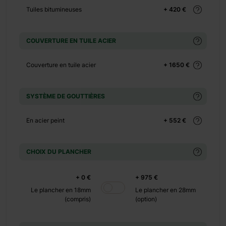
+ 0 €
Tuiles bitumineuses
+ 420 €
+ 480 €
+ 0 €
COUVERTURE EN TUILE ACIER
+ 600 €
Couverture en tuile acier
+ 1650 €
SYSTÈME DE GOUTTIÈRES
En acier peint
+ 552 €
 pour créer un
au sol
CHOIX DU PLANCHER
offrant un
+ 0 €
+ 975 €
égrant
Le plancher en 18mm
Le plancher en 28mm
(compris)
(option)
nt intelligent
 en conservant