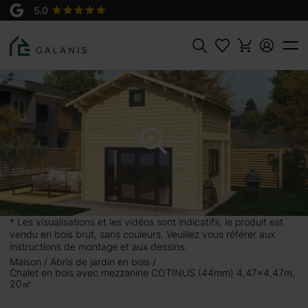
Produit:
AJOUTER AU
Cotinus Madriers en 44 mm
PANIER
10600 €
Rechercher
m)
 pour créer un
au sol
offrant un
* Les visualisations et les vidéos sont indicatifs, le produit est
vendu en bois brut, sans couleurs. Veuillez vous référer aux
égrant
instructions de montage et aux dessins.
nt intelligent
Maison
Abris de jardin en bois
 en conservant
Chalet en bois avec mezzanine COTINUS (44mm) 4,47×4,47m,
20㎡