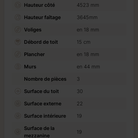
Hauteur côté
4523 mm
Hauteur faîtage
3645mm
Voliges
en 18 mm
Débord de toit
15 cm
acompte de 20 %.
livraison par
Plancher
en 18 mm
Murs
en 44 mm
lez noter que
Nombre de pièces
3
Surface du toit
30
es en cliquant
Surface externe
22
Surface intérieure
19
Surface de la
19
mezzanine