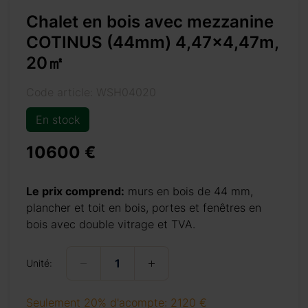
Chalet en bois avec mezzanine
COTINUS (44mm) 4,47×4,47m,
20㎡
Code article: WSH04020
En stock
10600 €
7m-20%e3%8e%a1/
Le prix comprend:
murs en bois de 44 mm,
plancher et toit en bois, portes et fenêtres en
bois avec double vitrage et TVA.
+ 69 €
Unité:
+ 69 €
Seulement 20% d'acompte: 2120 €