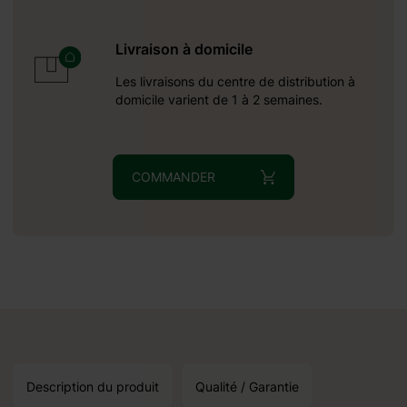
Livraison à domicile
Les livraisons du centre de distribution à
domicile varient de 1 à 2 semaines.
COMMANDER
eption autour du:
20.09.2026
r les produits
Description du produit
Qualité / Garantie