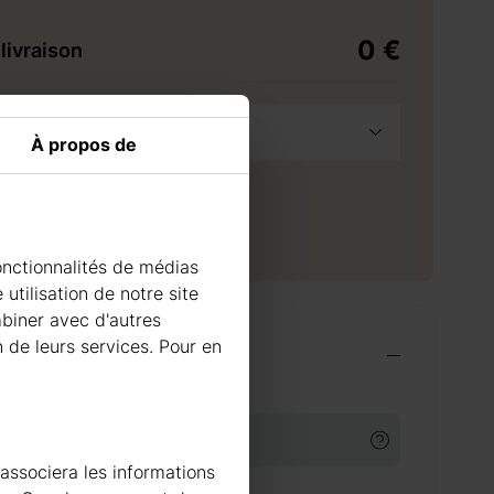
0 €
livraison
France Métropolitaine
À propos de
à la demande
raison à l'adresse sélectionnée
0 €
 livraison
42
jours
onctionnalités de médias
utilisation de notre site
mbiner avec d'autres
n de leurs services. Pour en
ires indispensables
TS DE TRAITEMENT DU BOIS
 associera les informations