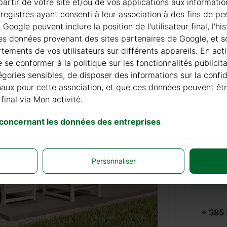
à partir de votre site et/ou de vos applications aux informat
+ 69 €
registrés ayant consenti à leur association à des fins de pe
oogle peuvent inclure la position de l'utilisateur final, l'h
les données provenant des sites partenaires de Google, et so
+ 69 €
ements de vos utilisateurs sur différents appareils. En acti
de se conformer à la politique sur les fonctionnalités publici
égories sensibles, de disposer des informations sur la confi
finaux pour cette association, et que ces données peuvent êt
final via Mon activité.
PEINT
 concernant les données des entreprises
+ 155 
Personnaliser
TUILES
+ 385