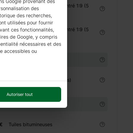
ions Google provenant des
Traitement du bois concentré 1:9 (5
rsonnalisation des
litres) intérieur
istorique des recherches,
nt utilisées pour fournir
Traitement du bois concentré 1:9 (5
vant ces fonctionnalités,
litres) extérieur
taires de Google, y compris
dentialité nécessaires et des
re accessibles ou
URE
€
Peinture Villa Akva (9 litres)
Autoriser tout
 BITUMINEUSES
 €
Tuiles bitumineuses