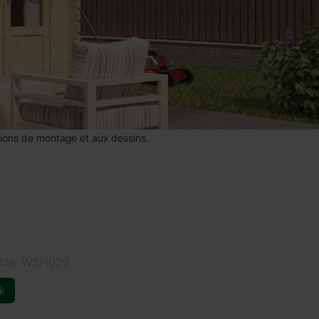
uctions de montage et aux dessins.
icle: WSH020
k