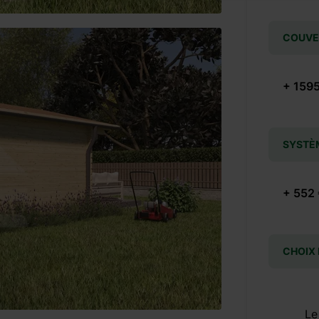
COUVER
+ 1595
SYSTÈ
+ 552
CHOIX
Le